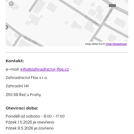
sazenicemi
Miroslava
ověřený nákup
před 1 dnem
Rostliny byly v pořádku, dobře zabalené, celková spokojenost.
Dominika
ověřený nákup
před 1 dnem
Doporučuji :). Spokojenost, stromky v pěkném stavu. Jediné, co
Map data from
OpenStreetMap
my chybělo, bylo komunikování nedostupného zboží před
odesláním objednávky, objednali bychom obratem náhradu.
Děkujeme
Kontakt:
e-mail:
info@zahradnictvi-flos.cz
Zahradnictví Flos s.r.o.
Zahradní 141
250 68 Řež u Prahy
Otevírací doba:
Pondělí až sobota - 8:00 - 17:00
Pátek 1.5.2026 je otevřeno
Pátek 8.5.2026 je zavřeno