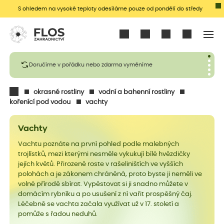
S ohledem na vysoké teploty odesíláme pouze od pondělí do středy
Přihlásit se
Doručíme v pořádku nebo zdarma vyměníme
okrasné rostliny
vodní a bahenní rostliny
kořenící pod vodou
vachty
Vachty
Vachtu poznáte na první pohled podle malebných
trojlístků, mezi kterými nesměle vykukují bílé hvězdičky
jejích květů. Přirozeně roste v rašeliništích ve vyšších
polohách a je zákonem chráněná, proto byste ji neměli ve
volné přírodě sbírat. Vypěstovat si ji snadno můžete v
domácím rybníku a po usušení z ní vařit prospěšný čaj.
Léčebně se vachta začala využívat už v 17. století a
pomůže s řadou neduhů.