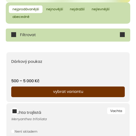
nejprodávanější
nejnovější
nejdražší
nejlevnější
abecedně
Filtrovat
Dárkový poukaz
500 – 5 000
Kč
vybrat variantu
Vachta
Vachta trojlistá
Menyanthes trifoliata
Není skladem