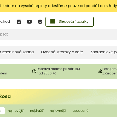
ohledem na vysoké teploty odesíláme pouze od pondělí do středy
bchod
Sledování zásilky
 a zeleninová sadba
Ovocné stromky a keře
Zahradnické p
Doprava zdarma při nákupu
Pěstujem
ladem
nad 2500 Kč
způsobe
Rosa
í
nejnovější
nejdražší
nejlevnější
abecedně