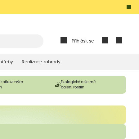
Přihlásit se
otřeby
Realizace zahrady
e přirozeným
Ekologické a šetrné
m
balení rostlin