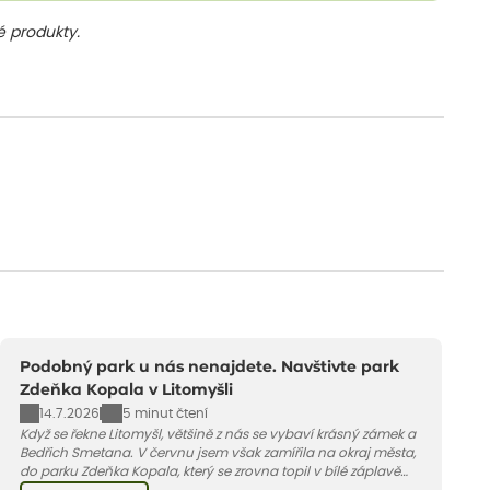
 produkty.
Podobný park u nás nenajdete. Navštivte park
Zdeňka Kopala v Litomyšli
14.7.2026
5 minut čtení
Když se řekne Litomyšl, většině z nás se vybaví krásný zámek a
Bedřich Smetana. V červnu jsem však zamířila na okraj města,
do parku Zdeňka Kopala, který se zrovna topil v bílé záplavě