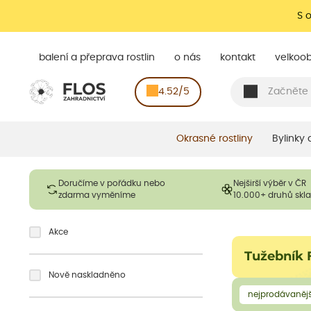
S 
balení a přeprava rostlin
o nás
kontakt
velkoo
4.52/5
Okrasné rostliny
Bylinky
Doručíme v pořádku nebo
Nejširší výběr v ČR
zdarma vyměníme
10.000+ druhů sk
Akce
Tužebník 
Nově naskladněno
nejprodávanějš