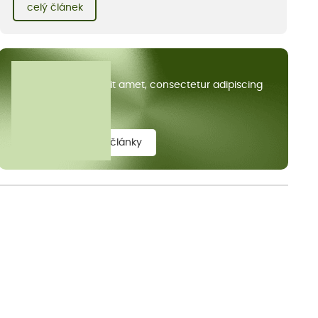
kvetoucích kopretin. Fotky řeknou víc než slova, přidávám k
celý článek
nim pár řádků o tom, jak tento jedinečný kus krajiny vznikl.
Všechny články
Lorem ipsum dolor sit amet, consectetur adipiscing
elit.
zobrazit všechny články