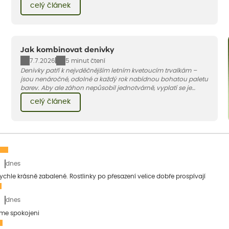
celý článek
to.
Jak kombinovat denivky
7.7.2026
5 minut čtení
Denivky patří k nejvděčnějším letním kvetoucím trvalkám –
jsou nenáročné, odolné a každý rok nabídnou bohatou paletu
barev. Aby ale záhon nepůsobil jednotvárně, vyplatí se je
doplnit vhodnými sousedy. V dnešním článku vám ukážeme, s
celý článek
jakými trvalkami a travinami denivky nejlépe ladí.
dnes
 rychle krásně zabalené. Rostlinky po přesazení velice dobře prospívají
dnes
sme spokojeni