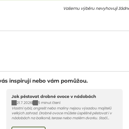
Vašemu výběru nevyhovují žádné
vás inspirují nebo vám pomůžou.
Jak pěstovat drobné ovoce v nádobách
21.7.2026
5 minut čtení
Vlastní rybíz, angrešt nebo maliny nejsou výsadou majitelů
velkých zahrad. Drobné ovoce můžete úspěšně pěstovat i v
nádobách na balkoně, terase nebo malém dvorku. Stačí
vybrat vhodnou odrůdu, dostatečně velký květináč a dodržet
pár základních pravidel. V tomto článku vám poradíme, jak na