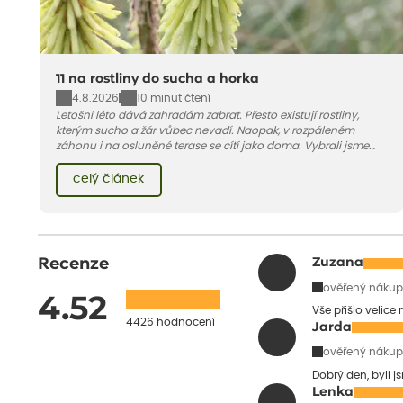
11 na rostliny do sucha a horka
4.8.2026
10 minut čtení
Letošní léto dává zahradám zabrat. Přesto existují rostliny,
kterým sucho a žár vůbec nevadí. Naopak, v rozpáleném
záhonu i na osluněné terase se cítí jako doma. Vybrali jsme
pro vás 11 tipů na odolné druhy, které zvládnou horké a suché
léto bez pravidelné zálivky. Pojďme se podívat, které to jsou.
celý článek
Recenze
Zuzana
ověřený nákup
4.52
Vše přišlo velice
4426 hodnocení
Jarda
ověřený nákup
Dobrý den, byli j
Lenka