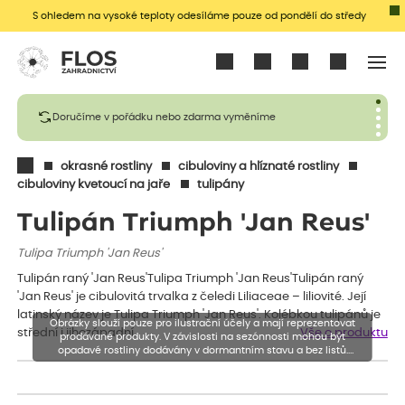
S ohledem na vysoké teploty odesíláme pouze od pondělí do středy
Přihlásit se
Doručíme v pořádku nebo zdarma vyměníme
okrasné rostliny
cibuloviny a hlíznaté rostliny
cibuloviny kvetoucí na jaře
tulipány
Tulipán Triumph 'Jan Reus'
Tulipa Triumph 'Jan Reus'
Tulipán raný 'Jan Reus'Tulipa Triumph 'Jan Reus'Tulipán raný
'Jan Reus' je cibulovitá trvalka z čeledi Liliaceae – liliovité. Její
latinský název je Tulipa Triumph 'Jan Reus'. Kolébkou tulipánů je
Obrázky slouží pouze pro ilustrační účely a mají reprezentovat
střední i jihozápadní…
Vše o produktu
prodávané produkty. V závislosti na sezónnosti mohou být
opadavé rostliny dodávány v dormantním stavu a bez listů.
Rostliny mohou být také sestřiženy níže, než je uvedená výška,
aby se podpořil nový růst.