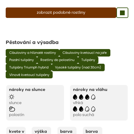
zobrazit podobné rostliny
Pěstování a výsadba
Cibuloviny a hlíznaté rostliny
Cibuloviny kvetoucí na jaře
Pozdní tulipány
Rostliny do polostínu
Tulipány
Tulipány Triumph hybrid
Vysoké tulipány (nad 30cm)
Vínově kvetoucí tulipány
nároky na slunce
nároky na vláhu
slunce
vlhká
polostín
polo suchá
kvete v
výška
barva
barva