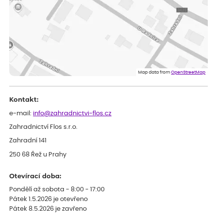
velice dobře prospívají
Jarda
ověřený nákup
dnes
Dobrý den, byli jsme spokojeni
Lenka
ověřený nákup
dnes
Eshop, objednání bylo v pořádku, žádný problém. Jen jsem byla
Map data from
OpenStreetMap
smutná z dodávky jedné kytky, která nebyla v nejlepší kondici a i
po zasazení vypadá spíše, že odejde, než že se chytne. Byla to
celkově slabá rostlina oproti ostatním.
Kontakt:
e-mail:
info@zahradnictvi-flos.cz
Zahradnictví Flos s.r.o.
Zahradní 141
250 68 Řež u Prahy
Otevírací doba:
Pondělí až sobota - 8:00 - 17:00
Pátek 1.5.2026 je otevřeno
Pátek 8.5.2026 je zavřeno