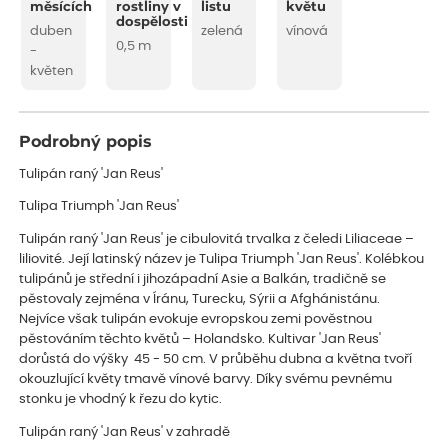
měsících
rostliny v
listu
květu
dospělosti
duben
zelená
vínová
0,5 m
-
květen
Podrobný popis
Tulipán raný 'Jan Reus'
Tulipa Triumph 'Jan Reus'
Tulipán raný 'Jan Reus' je cibulovitá trvalka z čeledi Liliaceae –
liliovité. Její latinský název je Tulipa Triumph 'Jan Reus'. Kolébkou
tulipánů je střední i jihozápadní Asie a Balkán, tradičně se
pěstovaly zejména v Íránu, Turecku, Sýrii a Afghánistánu.
Nejvíce však tulipán evokuje evropskou zemi pověstnou
pěstováním těchto květů – Holandsko. Kultivar 'Jan Reus'
dorůstá do výšky 45 - 50 cm. V průběhu dubna a května tvoří
okouzlující květy tmavě vínové barvy. Díky svému pevnému
stonku je vhodný k řezu do kytic.
Tulipán raný 'Jan Reus' v zahradě