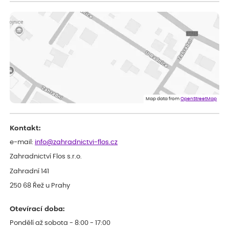
ověřený nákup
dnes
Doporučuji. Naprostá spokojenost.
Marcela
ověřený nákup
dnes
Jsem spokojená a budu vás doporučovat.
Vratislav
ověřený nákup
dnes
Spokojenost rostlina dorazila vpořádku
Map data from
OpenStreetMap
Kontakt:
e-mail:
info@zahradnictvi-flos.cz
Zahradnictví Flos s.r.o.
Zahradní 141
250 68 Řež u Prahy
Otevírací doba:
Pondělí až sobota - 8:00 - 17:00