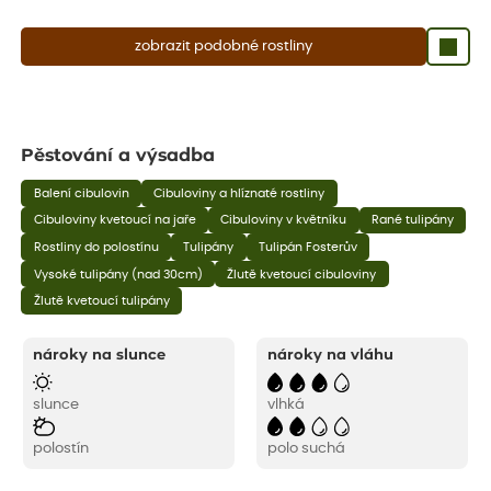
zobrazit podobné rostliny
Pěstování a výsadba
Balení cibulovin
Cibuloviny a hlíznaté rostliny
Cibuloviny kvetoucí na jaře
Cibuloviny v květníku
Rané tulipány
Rostliny do polostínu
Tulipány
Tulipán Fosterův
Vysoké tulipány (nad 30cm)
Žlutě kvetoucí cibuloviny
Žlutě kvetoucí tulipány
nároky na slunce
nároky na vláhu
slunce
vlhká
polostín
polo suchá