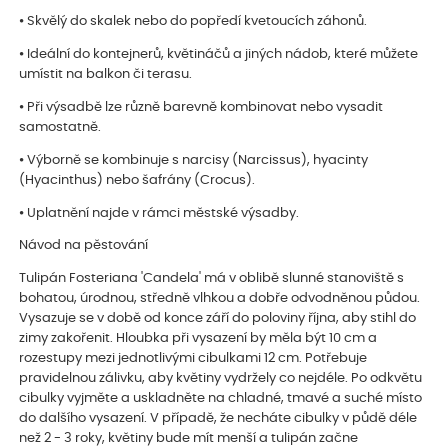
⦁ Skvělý do skalek nebo do popředí kvetoucích záhonů.
⦁ Ideální do kontejnerů, květináčů a jiných nádob, které můžete
umístit na balkon či terasu.
⦁ Při výsadbě lze různě barevně kombinovat nebo vysadit
samostatně.
⦁ Výborně se kombinuje s narcisy (Narcissus), hyacinty
(Hyacinthus) nebo šafrány (Crocus).
⦁ Uplatnění najde v rámci městské výsadby.
Návod na pěstování
Tulipán Fosteriana 'Candela' má v oblibě slunné stanoviště s
bohatou, úrodnou, středně vlhkou a dobře odvodněnou půdou.
Vysazuje se v době od konce září do poloviny října, aby stihl do
zimy zakořenit. Hloubka při vysazení by měla být 10 cm a
rozestupy mezi jednotlivými cibulkami 12 cm. Potřebuje
pravidelnou zálivku, aby květiny vydržely co nejdéle. Po odkvětu
cibulky vyjměte a uskladněte na chladné, tmavé a suché místo
do dalšího vysazení. V případě, že necháte cibulky v půdě déle
než 2 - 3 roky, květiny bude mít menší a tulipán začne