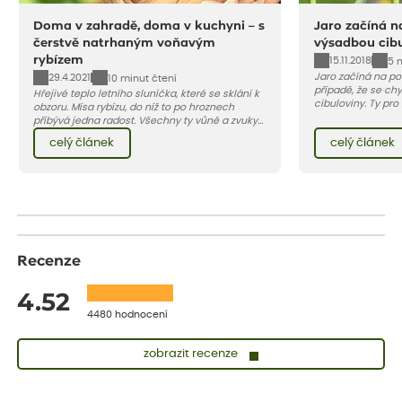
Doma v zahradě, doma v kuchyni – s
Jaro začíná n
čerstvě natrhaným voňavým
výsadbou cibu
rybízem
15.11.2018
5 
Jaro začíná na po
29.4.2021
10 minut čtení
případě, že se chy
Hřejivé teplo letního sluníčka, které se sklání k
cibuloviny. Ty pro
obzoru. Mísa rybízu, do níž to po hroznech
projít fází chladu
přibývá jedna radost. Všechny ty vůně a zvuky
přibližně v polovin
červencové zahrady. Sklizeň rybízu do kuchyně
celý článek
celý článek
začínáme s expedi
vnese neuvěřitelný klid a radost. A taky trochu
podzim 2018 – jeji
bezstarostnosti dětství při mlsání babiččina
týden. Když objed
drobenkového koláče s rybízem.
na vás ty nejžádan
Recenze
4.52
4480 hodnocení
zobrazit recenze
Lenka