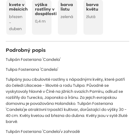
kvete v
výška
barva
barva
měsících
rostliny v
listu
květu
dospělosti
březen
zelená
žlutá
0,4 m
-
duben
Podrobný popis
Tulipán Fosteriana 'Candela'
Tulipa Fosteriana 'Candela'
Tulipány jsou cibulovité rostliny s nápadnými květy, které patří
do čeledi Liliaceae - liliovité a rodu Tulipa. Původně se
vyskytovaly hlavně v Číně na jižních svazích Pamíru, odkud se
rozšířily do Turecka, Japonska a Íránu. Za jejich evropskou
domovinu je považováno Holandsko. Tulipán Fosteriana
'Candela'je atraktivní trpasličí kultivar, dorůstající do výšky 30 -
40 cm. Květy kvetou od března do dubna. Květy jsou v sytě žluté
barvě.
Tulipán Fosteriana 'Candela'v zahradě