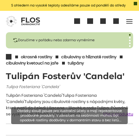
S ohledem na vysoké teploty odesíláme pouze od pondělí do středy
Přihlásit se
Doručíme v pořádku nebo zdarma vyměníme
okrasné rostliny
cibuloviny a hlíznaté rostliny
cibuloviny kvetoucí na jaře
tulipány
Tulipán Fosterův 'Candela'
Tulipa Fosteriana 'Candela'
Tulipán Fosteriana 'Candela'Tulipa Fosteriana
'Candela'Tulipány jsou cibulovité rostliny s nápadnými květy,
které patří do čeledi Liliaceae - liliovité a rodu Tulipa. Původně
Obrázky slouží pouze pro ilustrační účely a mají reprezentovat
se vyskytovaly hlavně v Číně na jižních…
Vše o produktu
prodávané produkty. V závislosti na sezónnosti mohou být
opadavé rostliny dodávány v dormantním stavu a bez listů.
Rostliny mohou být také sestřiženy níže, než je uvedená výška,
aby se podpořil nový růst.