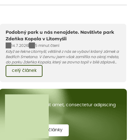
Podobný park u nás nenajdete. Navštivte park
Zdeňka Kopala v Litomyšli
14.7.2026
5 minut čtení
Když se řekne Litomyšl, většině z nás se vybaví krásný zámek a
Bedřich Smetana. V červnu jsem však zamířila na okraj města,
do parku Zdeňka Kopala, který se zrovna topil v bílé záplavě
kvetoucích kopretin. Fotky řeknou víc než slova, přidávám k
celý článek
nim pár řádků o tom, jak tento jedinečný kus krajiny vznikl.
Všechny články
Lorem ipsum dolor sit amet, consectetur adipiscing
elit.
zobrazit všechny články