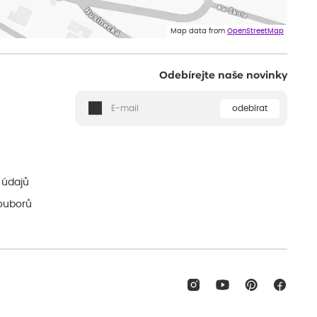
Map data from
OpenStreetMap
Odebírejte naše novinky
odebírat
ě
 údajů
ouborů