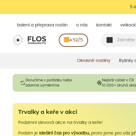
S 
balení a přeprava rostlin
o nás
kontakt
velkoo
4.52/5
Okrasné rostliny
Bylinky
Doručíme v pořádku nebo
Nejširší výběr v ČR
zdarma vyměníme
10.000+ druhů sk
Trvalky a keře v akci
Podzimní slevová akce na trvalky a keře!
Podzim je
ideální čas pro výsadbu,
proto jsme pro vás při