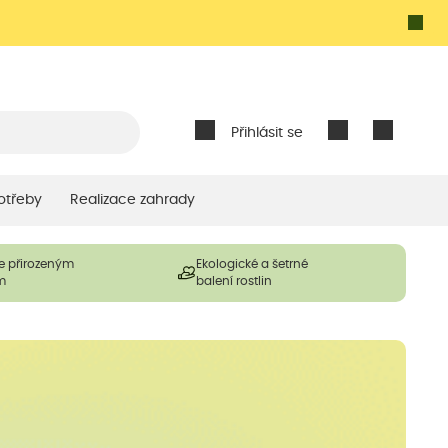
Přihlásit se
otřeby
Realizace zahrady
e přirozeným
Ekologické a šetrné
m
balení rostlin