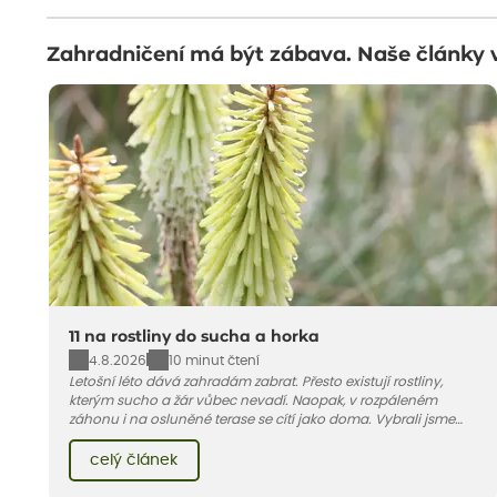
Zahradničení má být zábava. Naše články 
11 na rostliny do sucha a horka
4.8.2026
10 minut čtení
Letošní léto dává zahradám zabrat. Přesto existují rostliny,
kterým sucho a žár vůbec nevadí. Naopak, v rozpáleném
záhonu i na osluněné terase se cítí jako doma. Vybrali jsme
pro vás 11 tipů na odolné druhy, které zvládnou horké a suché
léto bez pravidelné zálivky. Pojďme se podívat, které to jsou.
celý článek