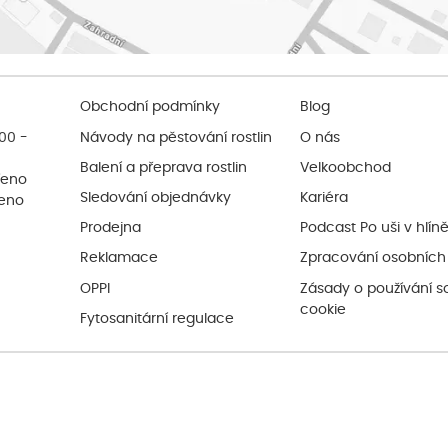
Obchodní podmínky
Blog
:00 -
Návody na pěstování rostlin
O nás
Balení a přeprava rostlin
Velkoobchod
řeno
Sledování objednávky
Kariéra
řeno
Prodejna
Podcast Po uši v hlín
Reklamace
Zpracování osobních
OPPI
Zásady o používání s
cookie
Fytosanitární regulace