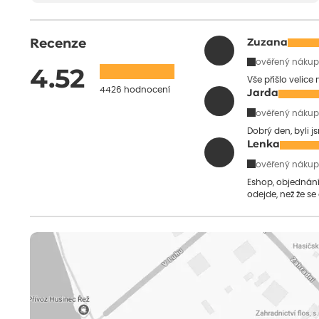
Recenze
Zuzana
ověřený nákup
4.52
Vše přišlo velice
4426 hodnocení
Jarda
ověřený nákup
Dobrý den, byli j
Lenka
ověřený nákup
Eshop, objednání 
odejde, než že se