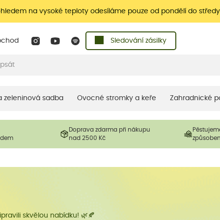
ohledem na vysoké teploty odesíláme pouze od pondělí do středy
bchod
Sledování zásilky
 a zeleninová sadba
Ovocné stromky a keře
Zahradnické p
Doprava zdarma při nákupu
Pěstujem
ladem
nad 2500 Kč
způsobe
pravili skvělou nabídku! 🌿🍂