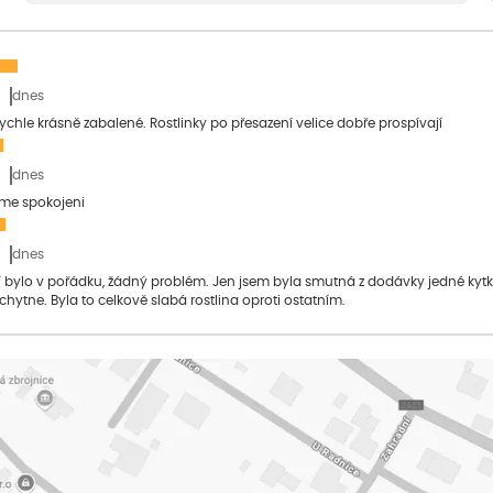
dnes
 rychle krásně zabalené. Rostlinky po přesazení velice dobře prospívají
dnes
sme spokojeni
dnes
bylo v pořádku, žádný problém. Jen jsem byla smutná z dodávky jedné kytky, 
 chytne. Byla to celkově slabá rostlina oproti ostatním.