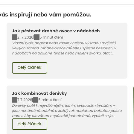
vás inspirují nebo vám pomůžou.
Jak pěstovat drobné ovoce v nádobách
21.7.2026
5 minut čtení
Vlastní rybíz, angrešt nebo maliny nejsou výsadou majitelů
velkých zahrad. Drobné ovoce můžete úspěšně pěstovat i v
nádobách na balkoně, terase nebo malém dvorku. Stačí
vybrat vhodnou odrůdu, dostatečně velký květináč a dodržet
pár základních pravidel. V tomto článku vám poradíme, jak na
celý článek
to.
Jak kombinovat denivky
7.7.2026
5 minut čtení
Denivky patří k nejvděčnějším letním kvetoucím trvalkám –
jsou nenáročné, odolné a každý rok nabídnou bohatou paletu
barev. Aby ale záhon nepůsobil jednotvárně, vyplatí se je
doplnit vhodnými sousedy. V dnešním článku vám ukážeme, s
celý článek
jakými trvalkami a travinami denivky nejlépe ladí.