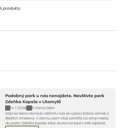
 produkty.
Podobný park u nás nenajdete. Navštivte park
Zdeňka Kopala v Litomyšli
14.7.2026
5 minut čtení
Když se řekne Litomyšl, většině z nás se vybaví krásný zámek a
Bedřich Smetana. V červnu jsem však zamířila na okraj města,
do parku Zdeňka Kopala, který se zrovna topil v bílé záplavě