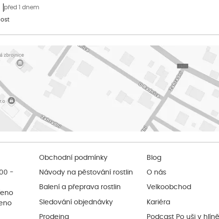
před 1 dnem
ost
Obchodní podmínky
Blog
:00 -
Návody na pěstování rostlin
O nás
Balení a přeprava rostlin
Velkoobchod
řeno
Sledování objednávky
Kariéra
řeno
Prodejna
Podcast Po uši v hlín