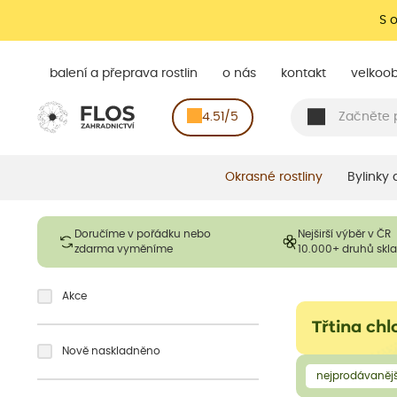
S 
balení a přeprava rostlin
o nás
kontakt
velkoo
4.51/5
Okrasné rostliny
Bylinky
Doručíme v pořádku nebo
Nejširší výběr v ČR
zdarma vyměníme
10.000+ druhů sk
Akce
Třtina ch
Nově naskladněno
nejprodávanějš