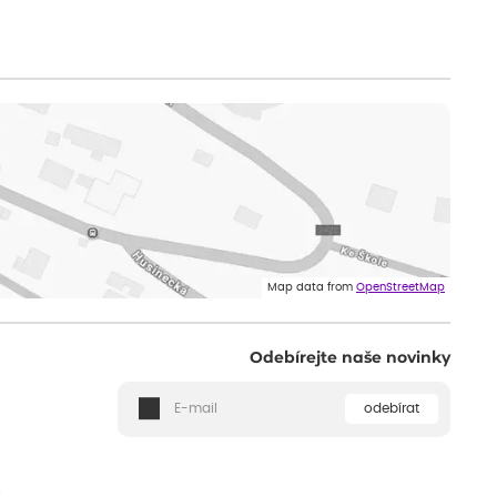
Map data from
OpenStreetMap
Odebírejte naše novinky
odebírat
ě