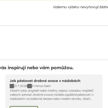
Vašemu výběru nevyhovují žádné
vás inspirují nebo vám pomůžou.
Jak pěstovat drobné ovoce v nádobách
21.7.2026
5 minut čtení
Vlastní rybíz, angrešt nebo maliny nejsou výsadou majitelů
velkých zahrad. Drobné ovoce můžete úspěšně pěstovat i v
nádobách na balkoně, terase nebo malém dvorku. Stačí
vybrat vhodnou odrůdu, dostatečně velký květináč a dodržet
pár základních pravidel. V tomto článku vám poradíme, jak na