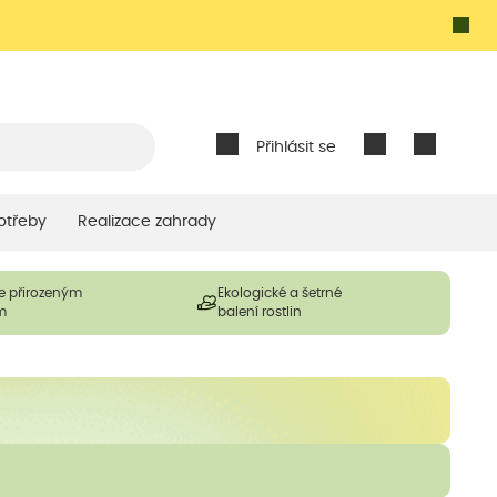
Přihlásit se
otřeby
Realizace zahrady
e přirozeným
Ekologické a šetrné
m
balení rostlin