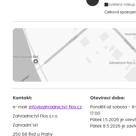
ověřený nákup
Celková spokojen
Kontakt:
Otevírací doba:
e-mail:
info@zahradnictvi-flos.cz
Pondělí až sobota - 8
17:00
Zahradnictví Flos s.r.o.
Pátek 1.5.2026 je otev
Zahradní 141
Pátek 8.5.2026 je zav
250 68 Řež u Prahy