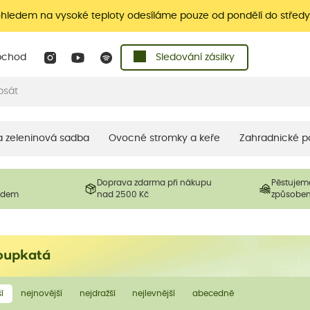
ohledem na vysoké teploty odesíláme pouze od pondělí do středy
bchod
Sledování zásilky
 a zeleninová sadba
Ovocné stromky a keře
Zahradnické p
Doprava zdarma při nákupu
Pěstujem
ladem
nad 2500 Kč
způsobe
loupkatá
í
nejnovější
nejdražší
nejlevnější
abecedně