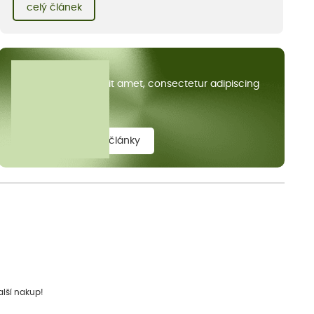
kvetoucích kopretin. Fotky řeknou víc než slova, přidávám k
celý článek
nim pár řádků o tom, jak tento jedinečný kus krajiny vznikl.
Všechny články
Lorem ipsum dolor sit amet, consectetur adipiscing
elit.
zobrazit všechny články
alší nakup!