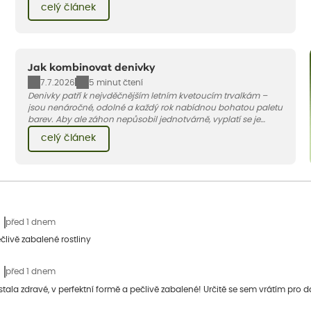
celý článek
to.
Jak kombinovat denivky
7.7.2026
5 minut čtení
Denivky patří k nejvděčnějším letním kvetoucím trvalkám –
jsou nenáročné, odolné a každý rok nabídnou bohatou paletu
barev. Aby ale záhon nepůsobil jednotvárně, vyplatí se je
doplnit vhodnými sousedy. V dnešním článku vám ukážeme, s
celý článek
jakými trvalkami a travinami denivky nejlépe ladí.
před 1 dnem
člivě zabalené rostliny
před 1 dnem
stala zdravé, v perfektní formě a pečlivě zabalené! Určitě se sem vrátím pro d