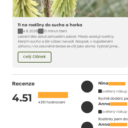
11 na rostliny do sucha a horka
4.8.2026
10 minut čtení
Letošní léto dává zahradám zabrat. Přesto existují rostliny,
kterým sucho a žár vůbec nevadí. Naopak, v rozpáleném
záhonu i na osluněné terase se cítí jako doma. Vybrali jsme
pro vás 11 tipů na odolné druhy, které zvládnou horké a suché
léto bez pravidelné zálivky. Pojďme se podívat, které to jsou.
celý článek
Recenze
Nina
ověřený nákup
4.51
Rychlé dodání, pe
4391 hodnocení
Anna
ověřený nákup
Rostlinky jsem do
Anna