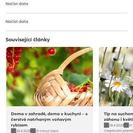
Načíst data
Načíst data
Související články
Doma v zahradě, doma v kuchyni – s
Tip na suchom
čerstvě natrhaným voňavým
záhonu i květ
rybízem
29.4.2022
10
Oteplování planet
29.4.2021
10 minut čtení