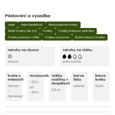
Pěstování a výsadba
Jetel
Jetel bledožlutý
Mrazuvzdorné trvalky
Nízké trvalky (do 1m)
Trvalky
Trvalky kvetoucí celé léto
Trvalky kvetoucí v létě
Trvalky na slunce
Žlutě kvetoucí trvalky
nároky na slunce
nároky na vláhu
slunce
polo suchá
kvete v
mrazuvzdornost
výška
barva
barva
měsících
rostliny v
listu
květu
-32°c
dospělosti
červen
zelená
žlutá
až
0,5 m
-
-35°c
červenec