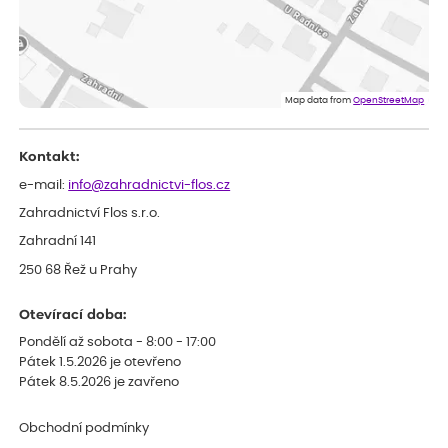
Velmi spokojená dekuji
Jana
ověřený nákup
dnes
Flos je nejlepší &#129321;
Map data from
OpenStreetMap
Kontakt:
e-mail:
info@zahradnictvi-flos.cz
Zahradnictví Flos s.r.o.
Zahradní 141
250 68 Řež u Prahy
Otevírací doba:
Pondělí až sobota - 8:00 - 17:00
Pátek 1.5.2026 je otevřeno
Pátek 8.5.2026 je zavřeno
Obchodní podmínky