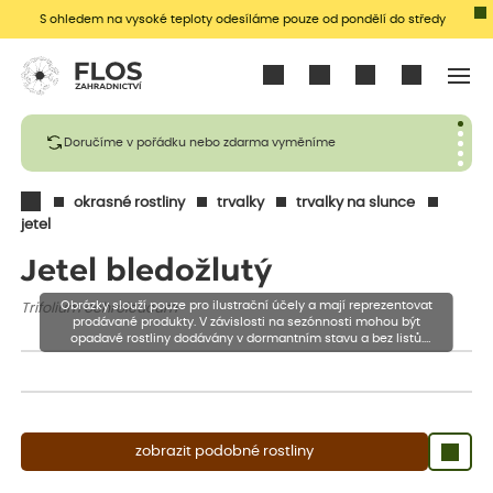
S ohledem na vysoké teploty odesíláme pouze od pondělí do středy
Přihlásit se
Doručíme v pořádku nebo zdarma vyměníme
okrasné rostliny
trvalky
trvalky na slunce
jetel
Jetel bledožlutý
Obrázky slouží pouze pro ilustrační účely a mají reprezentovat
Trifolium ochroleucum
prodávané produkty. V závislosti na sezónnosti mohou být
opadavé rostliny dodávány v dormantním stavu a bez listů.
Rostliny mohou být také sestřiženy níže, než je uvedená výška,
aby se podpořil nový růst.
zobrazit podobné rostliny