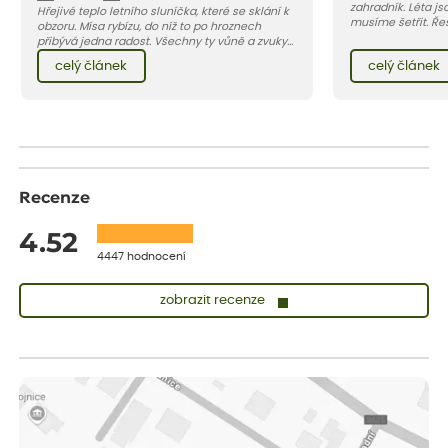
zahradník. Léta j
Hřejivé teplo letního sluníčka, které se sklání k
musíme šetřit. Ře
obzoru. Mísa rybízu, do níž to po hroznech
zásobníky na dešť
přibývá jedna radost. Všechny ty vůně a zvuky
kterým tyto podmí
červencové zahrady. Sklizeň rybízu do kuchyně
celý článek
celý článek
barevný záhon kve
vnese neuvěřitelný klid a radost. A taky trochu
si přát…
bezstarostnosti dětství při mlsání babiččina
drobenkového koláče s rybízem.
Recenze
4.52
4447 hodnocení
zobrazit recenze
Sandra
ověřený nákup
dnes
vše v naprostém pořádku
Eva
ověřený nákup
dnes