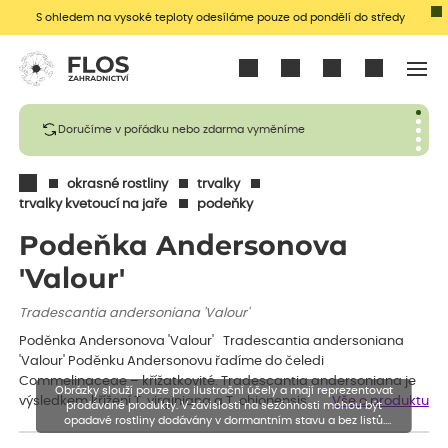
S ohledem na vysoké teploty odesíláme pouze od pondělí do středy
Přihlásit se
Doručíme v pořádku nebo zdarma vyměníme
okrasné rostliny
trvalky
trvalky kvetoucí na jaře
podeňky
Podeňka Andersonova
'Valour'
Tradescantia andersoniana 'Valour'
Poděnka Andersonova 'Valour' Tradescantia andersoniana
'Valour' Poděnku Andersonovu řadíme do čeledi
Commelinaceae – křížatkovité. Tradescantia andersoniana je
Obrázky slouží pouze pro ilustrační účely a mají reprezentovat
výsledkem křížení T. virginiana a T. ohionensis.…
Vše o produktu
prodávané produkty. V závislosti na sezónnosti mohou být
opadavé rostliny dodávány v dormantním stavu a bez listů.
Rostliny mohou být také sestřiženy níže, než je uvedená výška,