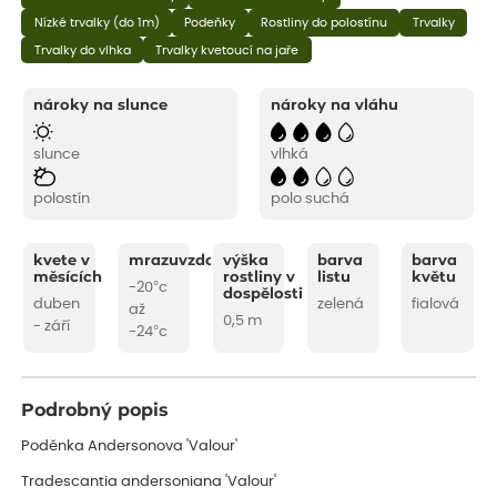
Nízké trvalky (do 1m)
Podeňky
Rostliny do polostínu
Trvalky
Trvalky do vlhka
Trvalky kvetoucí na jaře
nároky na slunce
nároky na vláhu
slunce
vlhká
polostín
polo suchá
kvete v
mrazuvzdornost
výška
barva
barva
měsících
rostliny v
listu
květu
-20°c
dospělosti
duben
zelená
fialová
až
0,5 m
- září
-24°c
Podrobný popis
Poděnka Andersonova 'Valour'
Tradescantia andersoniana 'Valour'