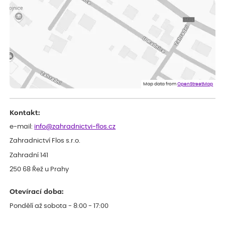
Doporučuji. Naprostá spokojenost.
Marcela
ověřený nákup
dnes
Jsem spokojená a budu vás doporučovat.
Vratislav
ověřený nákup
dnes
Spokojenost rostlina dorazila vpořádku
Map data from
OpenStreetMap
Kontakt:
e-mail:
info@zahradnictvi-flos.cz
Zahradnictví Flos s.r.o.
Zahradní 141
250 68 Řež u Prahy
Otevírací doba:
Pondělí až sobota - 8:00 - 17:00