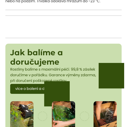
nebo na podzim. Trvalka odolává mrazům do -23 °C.
Jak balíme a
doručujeme
Rostliny balíme s maximální péčí. 99,8 % zásilek
doručíme v pořádku. Garance výměny zdarma,
při doručení poškozené rostliny.
více o balení a dopravě