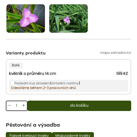
aby se podpořil nový růst.
mapa zahradnictví
Varianty produktu
Balík
květník o průměru 14 cm
199
Kč
Poslední kus skladem
Umístění rostliny:
Odesíláme během 2-3 pracovních dnů
−
+
do košíku
Pěstování a výsadba
Fialově kvetoucí trvalky
Mrazuvzdorné trvalky