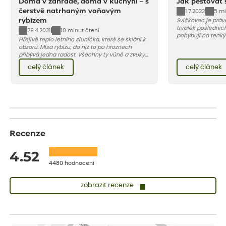
Doma v zahradě, doma v kuchyni – s
Jak pěstovat 
čerstvě natrhaným voňavým
1.7.2022
5 mi
rybízem
Svíčkovec je práv
trvalek posledních
29.4.2021
10 minut čtení
pohybují na tenký
Hřejivé teplo letního sluníčka, které se sklání k
motýli. Jeho krásu
obzoru. Mísa rybízu, do níž to po hroznech
protože začíná kv
přibývá jedna radost. Všechny ty vůně a zvuky
do podzimu. Vybíra
červencové zahrady. Sklizeň rybízu do kuchyně
růžových až tmavě
celý článek
celý článek
vnese neuvěřitelný klid a radost. A taky trochu
bezstarostnosti dětství při mlsání babiččina
drobenkového koláče s rybízem.
Recenze
4.52
4480 hodnocení
zobrazit recenze
Lenka
ověřený nákup
dnes