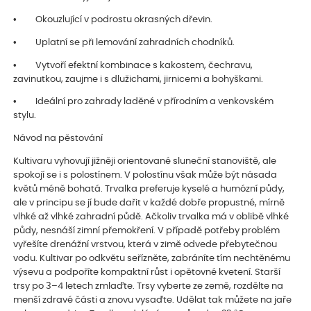
• Okouzlující v podrostu okrasných dřevin.
• Uplatní se při lemování zahradních chodníků.
• Vytvoří efektní kombinace s kakostem, čechravu,
zavinutkou, zaujme i s dlužichami, jirnicemi a bohyškami.
• Ideální pro zahrady laděné v přírodním a venkovském
stylu.
Návod na pěstování
Kultivaru vyhovují jižněji orientované sluneční stanoviště, ale
spokojí se i s polostínem. V polostínu však může být násada
květů méně bohatá. Trvalka preferuje kyselé a humózní půdy,
ale v principu se jí bude dařit v každé dobře propustné, mírně
vlhké až vlhké zahradní půdě. Ačkoliv trvalka má v oblibě vlhké
půdy, nesnáší zimní přemokření. V případě potřeby problém
vyřešíte drenážní vrstvou, která v zimě odvede přebytečnou
vodu. Kultivar po odkvětu seřízněte, zabráníte tím nechtěnému
výsevu a podpoříte kompaktní růst i opětovné kvetení. Starší
trsy po 3–4 letech zmlaďte. Trsy vyberte ze země, rozdělte na
menší zdravé části a znovu vysaďte. Udělat tak můžete na jaře