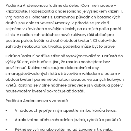
Poděnku Andersonovu řadíme do čeledi Commelinaceae –
křížatkovité. Tradescantia andersoniana je výsledkem křížení T.
virginiana a T. ohionensis. Domovinou původních botanických
druhů jsou oblasti Severní Ameriky. V přírodě se jim daří
zejména v křovinách a světlých lesích, na okrajích polí a podél
silnic. V našich zahradách se nové kultivary těší oblibě pro
pestrou paletu květin a dlouhé období kvetení. Chcete-li do
zahrady neokoukanou trvalku, poděnka může být to pravé.
Odrůda 'Valour' patří ke středně vysokým trvalkám. Dorůstá do
výšky 50 cm, ale buďte si jisti, že rostlinu neobejdete bez
povšimnutí. Kultivar vás zaujme dekorativními trsy
smaragdově-zelených listů s trávovitým vzhledem a potom v
období kvetení poměrně bohatou násadou výrazných fialových
květů. Rostlina se v plné nádheře předvede již v dubnu a poté v
houževnatém kvetení pokračuje až do září.
Poděnka Andersonova v zahradě
• V nádobách je příjemným zpestřením balkónů a teras.
• Atraktivní na břehu zahradních jezírek, rybníků a potůčků.
• Pěkně se vyjímá jako solitér na udržovaném trávníku.