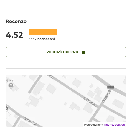
Recenze
4.52
4447 hodnocení
zobrazit recenze
Sandra
ověřený nákup
dnes
vše v naprostém pořádku
Eva
ověřený nákup
dnes
Velmi spokojená dekuji
Jana
ověřený nákup
dnes
Flos je nejlepší &#129321;
Map data from
OpenStreetMap