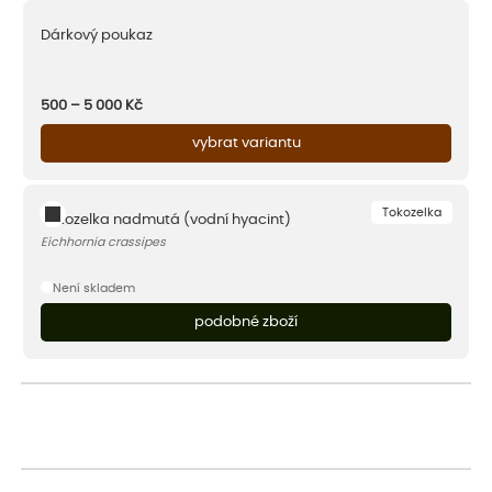
Dárkový poukaz
500 – 5 000
Kč
vybrat variantu
Tokozelka
Tokozelka nadmutá (vodní hyacint)
Eichhornia crassipes
Není skladem
podobné zboží