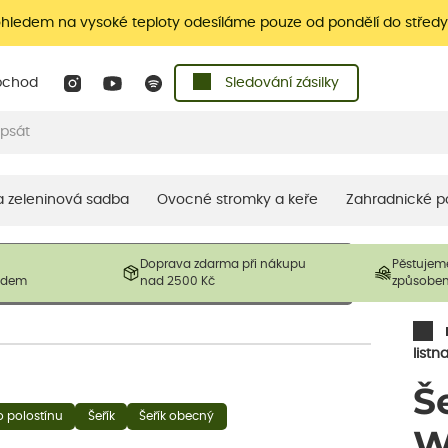
ohledem na vysoké teploty odesíláme pouze od pondělí do středy
bchod
Sledování zásilky
 a zeleninová sadba
Ovocné stromky a keře
Zahradnické p
 prodávané produkty. V závislosti na sezónnosti mohou být
Doprava zdarma při nákupu
Pěstujem
ostliny mohou být také sestřiženy níže, než je uvedená
ladem
nad 2500 Kč
způsobe
řil nový růst.
listn
Š
o polostínu
Šeřík
Šeřík obecný
W