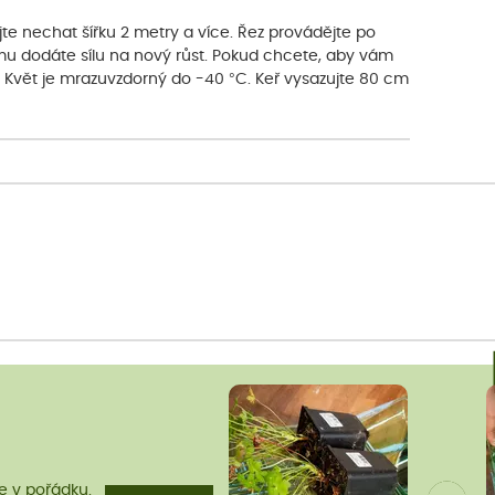
jte nechat šířku 2 metry a více. Řez provádějte po
 mu dodáte sílu na nový růst. Pokud chcete, aby vám
ý. Květ je mrazuvzdorný do -40 °C. Keř vysazujte 80 cm
me v pořádku.