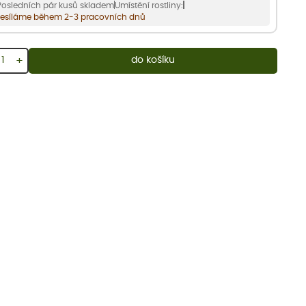
Posledních pár kusů skladem
Umístění rostliny:
esíláme během 2-3 pracovních dnů
+
do košíku