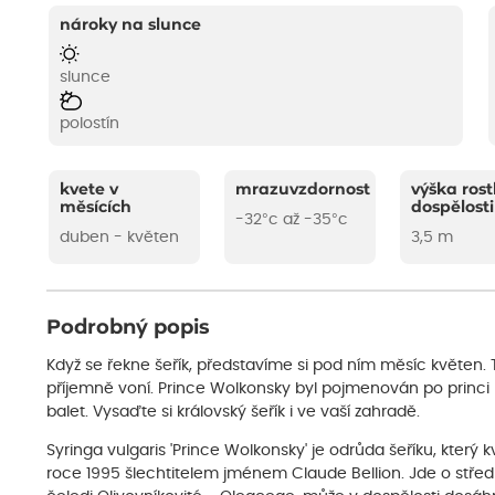
nároky na slunce
slunce
polostín
kvete v
mrazuvzdornost
výška rost
měsících
dospělosti
-32°c až -35°c
duben - květen
3,5 m
Podrobný popis
Když se řekne šeřík, představíme si pod ním měsíc květen. T
příjemně voní. Prince Wolkonsky byl pojmenován po princi 
balet. Vysaďte si královský šeřík i ve vaší zahradě.
Syringa vulgaris 'Prince Wolkonsky' je odrůda šeříku, kter
roce 1995 šlechtitelem jménem Claude Bellion. Jde o středn