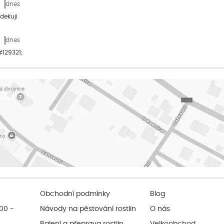
dnes
dekuji
dnes
&#129321;
Obchodní podmínky
Blog
:00 -
Návody na pěstování rostlin
O nás