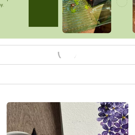
y.
Načítám...