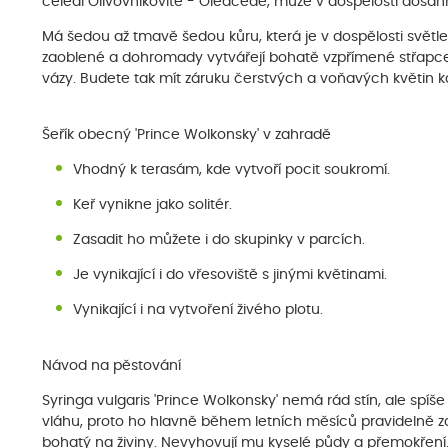
čeledi Olivovníkovité - Oleaceae, může v dospělosti dosáh
Má šedou až tmavě šedou kůru, která je v dospělosti svět
zaoblené a dohromady vytvářejí bohatě vzpřímené střapce. M
vázy. Budete tak mít záruku čerstvých a voňavých květin k
Šeřík obecný 'Prince Wolkonsky' v zahradě
Vhodný k terasám, kde vytvoří pocit soukromí.
Keř vynikne jako solitér.
Zasadit ho můžete i do skupinky v parcích.
Je vynikající i do vřesoviště s jinými květinami.
Vynikající i na vytvoření živého plotu.
Návod na pěstování
Syringa vulgaris 'Prince Wolkonsky' nemá rád stín, ale spíš
vláhu, proto ho hlavně během letních měsíců pravidelně zal
bohatý na živiny. Nevyhovují mu kyselé půdy a přemokření