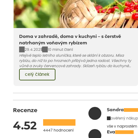
Doma v zahradě, doma v kuchyni – s čerstvě
natrhaným voňavým rybízem
29.4.2021
10 minut čtení
Hřejivé teplo letního sluníčka, které se sklání k obzoru. Mísa
rybízu, do níž to po hroznech přibývá jedna radost. Všechny ty
vůně a zvuky červencové zahrady. Sklizeň rybízu do kuchyně
vnese neuvěřitelný klid a radost. A taky trochu bezstarostnosti
celý článek
dětství při mlsání babiččina drobenkového koláče s rybízem.
Recenze
Sandra
ověřený nákup
4.52
vše v naprostém
4447 hodnocení
Eva