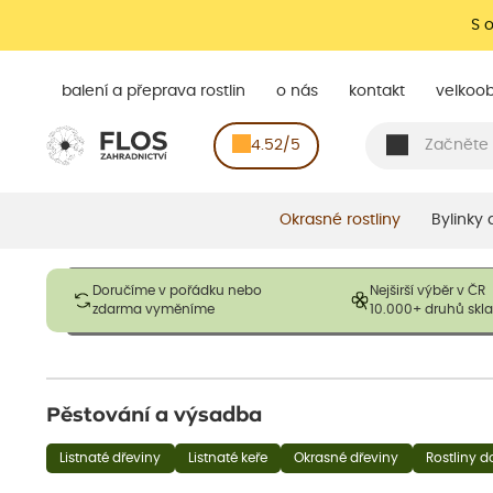
S 
balení a přeprava rostlin
o nás
kontakt
velkoo
4.52/5
Okrasné rostliny
Bylinky
Obrázky slouží pouze pro ilustrační účely a mají reprezentovat
Doručíme v pořádku nebo
Nejširší výběr v ČR
opadavé rostliny dodávány v dormantním stavu a bez listů. R
zdarma vyměníme
10.000+ druhů sk
výška, aby se podpo
Pěstování a výsadba
Listnaté dřeviny
Listnaté keře
Okrasné dřeviny
Rostliny d