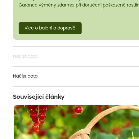
Garance výměny zdarma, při doručení poškozené rostlin
více o balení a dopravě
Načíst data
Načíst data
Související články