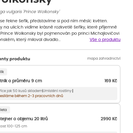
ga vulgaris 'Prince Wolkonsky'
se řekne šeřík, představíme si pod ním měsíc květen.
 na ulicích vidíme krásně rozkvetlé šeříky, které příjemně
. Prince Wolkonsky byl pojmenován po princi Michajlovičovi
onském, který miloval divadlo…
Vše o produktu
mapa zahradnictví
anty produktu
lík
tník o průměru 9 cm
169
Kč
Více jak 50 kusů skladem
Umístění rostliny:
esíláme během 2-3 pracovních dnů
leta
tejner o objemu 20 litrů
2990
Kč
kost 100-125 cm