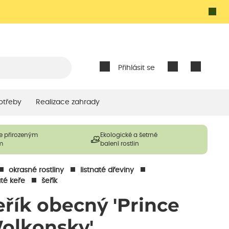
Přihlásit se
otřeby
Realizace zahrady
e přirozeným
Ekologické a šetrné
m
balení rostlin
okrasné rostliny
listnaté dřeviny
até keře
šeřík
eřík obecný 'Prince
olkonsky'