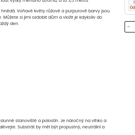
nout výšky menšího stromu, a to 3,5 metru.
Od
le hnědá. Voňavé květy růžové a purpurové barvy jsou
ůžete si jimi ozdobit dům a vložit je kdykoliv do
aždý den.
−
e slunné stanoviště a polostín. Je náročný na vlhko a
évejte. Substrát by měl být propustný, neutrální a
.