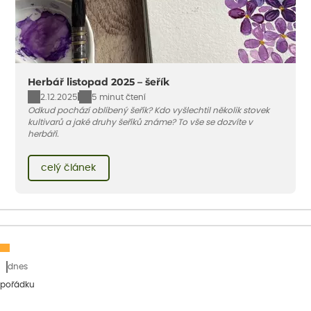
Herbář listopad 2025 – šeřík
2.12.2025
5 minut čtení
Odkud pochází oblíbený šeřík? Kdo vyšlechtil několik stovek
kultivarů a jaké druhy šeříků známe? To vše se dozvíte v
herbáři.
celý článek
dnes
 pořádku