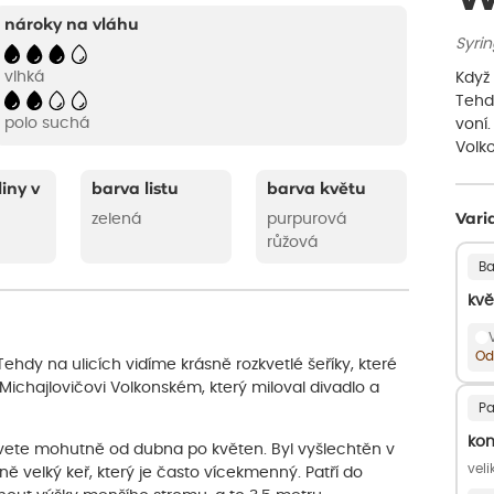
nároky na vláhu
Syrin
vlhká
Když 
Tehdy
polo suchá
voní
Volk
liny v
barva listu
barva květu
zelená
purpurová
Vari
růžová
Ba
kvě
Od
ehdy na ulicích vidíme krásně rozkvetlé šeříky, které
Michajlovičovi Volkonském, který miloval divadlo a
Pa
kon
ý kvete mohutně od dubna po květen. Byl vyšlechtěn v
veli
ě velký keř, který je často vícekmenný. Patří do