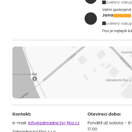
ověřený nákup
Velmi spokojená 
Jana
ověřený nákup
Flos je nejlepší 
Kontakt:
Otevírací doba:
e-mail:
info@zahradnictvi-flos.cz
Pondělí až sobota - 8
17:00
Zahradnictví Flos s.r.o.