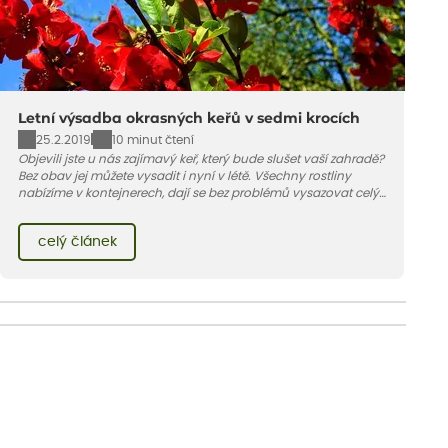
Letní výsadba okrasných keřů v sedmi krocích
25.2.2019
10 minut čtení
Objevili jste u nás zajímavý keř, který bude slušet vaší zahradě?
Bez obav jej můžete vysadit i nyní v létě. Všechny rostliny
nabízíme v kontejnerech, dají se bez problémů vysazovat celý
rok – nyní pouze potřebují mnohem více vody než na jaře
nebo na podzim.
celý článek