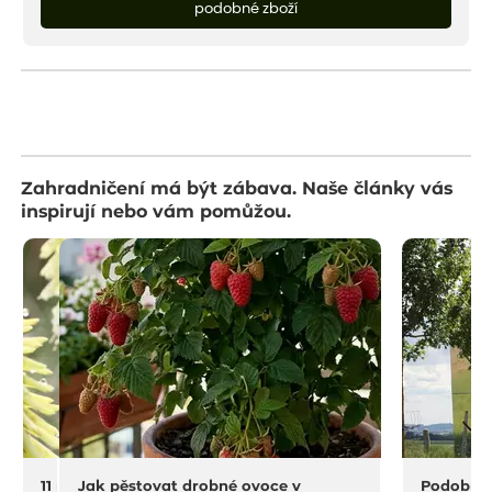
podobné zboží
Zahradničení má být zábava. Naše články vás
inspirují nebo vám pomůžou.
11 na rostliny do sucha a horka
Jak pěstovat drobné ovoce v
Podobný 