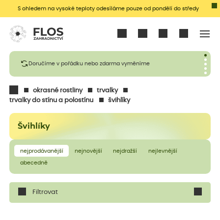
S ohledem na vysoké teploty odesíláme pouze od pondělí do středy
Přihlásit se
Doručíme v pořádku nebo zdarma vyměníme
okrasné rostliny
trvalky
trvalky do stínu a polostínu
švihlíky
Švihlíky
nejprodávanější
nejnovější
nejdražší
nejlevnější
abecedně
Filtrovat