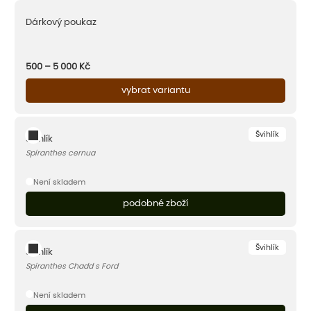
Dárkový poukaz
500 – 5 000
Kč
vybrat variantu
Švihlík
Švihlík
Spiranthes cernua
Není skladem
podobné zboží
Švihlík
Švihlík
Spiranthes Chadd s Ford
Není skladem