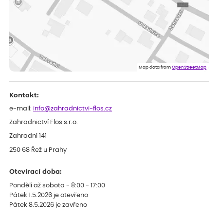
Eva
ověřený nákup
dnes
Velmi spokojená dekuji
Jana
ověřený nákup
dnes
Flos je nejlepší &#129321;
Map data from
OpenStreetMap
Kontakt:
e-mail:
info@zahradnictvi-flos.cz
Zahradnictví Flos s.r.o.
Zahradní 141
250 68 Řež u Prahy
Otevírací doba:
Pondělí až sobota - 8:00 - 17:00
Pátek 1.5.2026 je otevřeno
Pátek 8.5.2026 je zavřeno