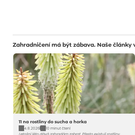
Zahradničení má být zábava. Naše články 
11 na rostliny do sucha a horka
4.8.2026
10 minut čtení
Letošní léto dává zahradám zabrat. Přesto existují rostliny,