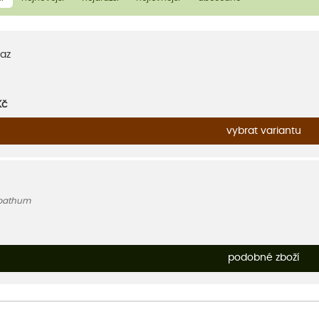
az
Kč
vybrat variantu
pathum
podobné zboží