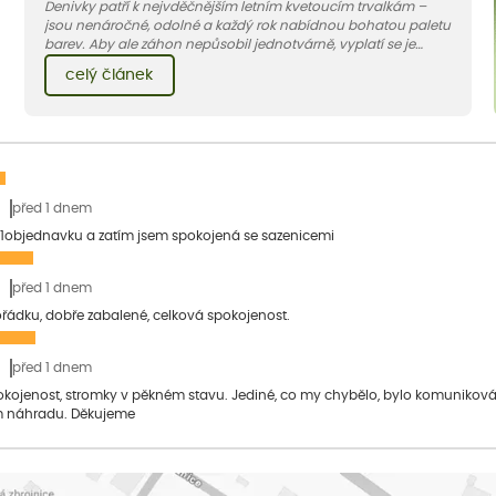
Denivky patří k nejvděčnějším letním kvetoucím trvalkám –
jsou nenáročné, odolné a každý rok nabídnou bohatou paletu
barev. Aby ale záhon nepůsobil jednotvárně, vyplatí se je
doplnit vhodnými sousedy. V dnešním článku vám ukážeme, s
celý článek
jakými trvalkami a travinami denivky nejlépe ladí.
před 1 dnem
1objednavku a zatím jsem spokojená se sazenicemi
před 1 dnem
pořádku, dobře zabalené, celková spokojenost.
před 1 dnem
pokojenost, stromky v pěkném stavu. Jediné, co my chybělo, bylo komuniko
 náhradu. Děkujeme