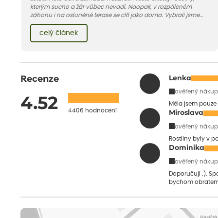
kterým sucho a žár vůbec nevadí. Naopak, v rozpáleném
záhonu i na osluněné terase se cítí jako doma. Vybrali jsme
pro vás 11 tipů na odolné druhy, které zvládnou horké a suché
léto bez pravidelné zálivky. Pojďme se podívat, které to jsou.
celý článek
Recenze
Lenka
ověřený nákup
4.52
Měla jsem pouze 
4406 hodnocení
Miroslava
ověřený nákup
Rostliny byly v 
Dominika
ověřený nákup
Doporučuji :). S
bychom obratem