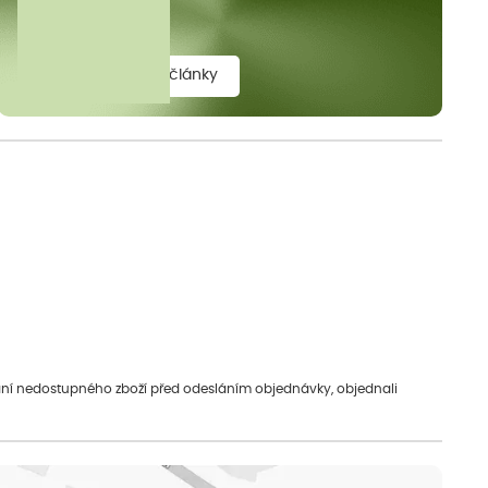
elit.
zobrazit všechny články
vání nedostupného zboží před odesláním objednávky, objednali