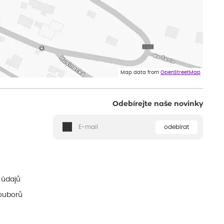
Map data from
OpenStreetMap
Odebírejte naše novinky
odebírat
ě
 údajů
ouborů