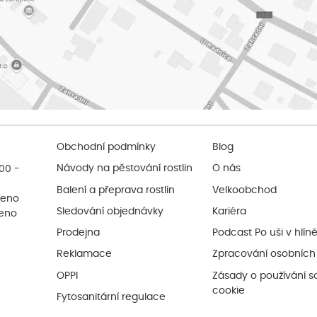
Obchodní podmínky
Blog
:00 -
Návody na pěstování rostlin
O nás
Balení a přeprava rostlin
Velkoobchod
řeno
Sledování objednávky
Kariéra
řeno
Prodejna
Podcast Po uši v hlín
Reklamace
Zpracování osobních
OPPI
Zásady o používání s
cookie
Fytosanitární regulace