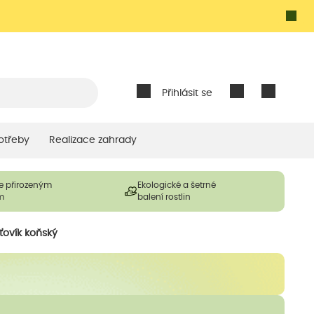
Přihlásit se
otřeby
Realizace zahrady
e přirozeným
Ekologické a šetrné
m
balení rostlin
ťovík koňský