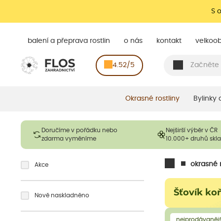
S 
balení a přeprava rostlin
o nás
kontakt
velkoo
4.52/5
Okrasné rostliny
Bylinky
Doručíme v pořádku nebo
Nejširší výběr v ČR
zdarma vyměníme
10.000+ druhů sk
okrasné r
Akce
Šťovík ko
Nově naskladněno
nejprodávanějš