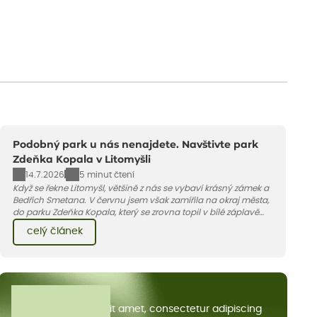
Podobný park u nás nenajdete. Navštivte park
Zdeňka Kopala v Litomyšli
14.7.2026
5 minut čtení
Když se řekne Litomyšl, většině z nás se vybaví krásný zámek a
Bedřich Smetana. V červnu jsem však zamířila na okraj města,
do parku Zdeňka Kopala, který se zrovna topil v bílé záplavě
kvetoucích kopretin. Fotky řeknou víc než slova, přidávám k
celý článek
nim pár řádků o tom, jak tento jedinečný kus krajiny vznikl.
Všechny články
Lorem ipsum dolor sit amet, consectetur adipiscing