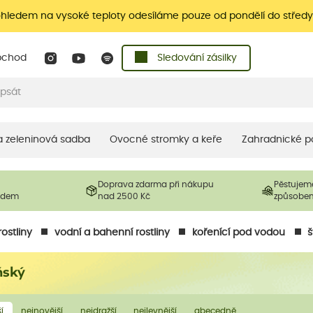
ohledem na vysoké teploty odesíláme pouze od pondělí do středy
bchod
Sledování zásilky
 a zeleninová sadba
Ovocné stromky a keře
Zahradnické p
Doprava zdarma při nákupu
Pěstujem
ladem
nad 2500 Kč
způsobe
ostliny
vodní a bahenní rostliny
kořenící pod vodou
š
ňský
í
nejnovější
nejdražší
nejlevnější
abecedně