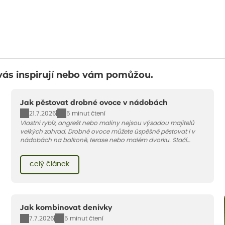
vás inspirují nebo vám pomůžou.
Jak pěstovat drobné ovoce v nádobách
21.7.2026
5 minut čtení
Vlastní rybíz, angrešt nebo maliny nejsou výsadou majitelů
velkých zahrad. Drobné ovoce můžete úspěšně pěstovat i v
nádobách na balkoně, terase nebo malém dvorku. Stačí
vybrat vhodnou odrůdu, dostatečně velký květináč a dodržet
pár základních pravidel. V tomto článku vám poradíme, jak na
celý článek
to.
Jak kombinovat denivky
7.7.2026
5 minut čtení