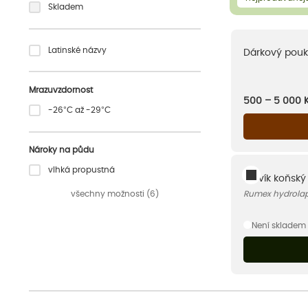
Skladem
Latinské názvy
Dárkový pouk
Mrazuvzdornost
500 – 5 000
-26°C až -29°C
Nároky na půdu
vlhká propustná
Šťovík koňský
všechny možnosti (6)
Rumex hydrola
Není skladem