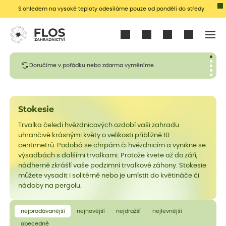
S ohledem na vysoké teploty odesíláme pouze od pondělí do středy
Přihlásit se
Doručíme v pořádku nebo zdarma vyměníme
Stokesie
Trvalka čeledi hvězdnicových ozdobí vaši zahradu
uhrančivě krásnými květy o velikosti přibližně 10
centimetrů. Podobá se chrpám či hvězdnicím a vynikne se
výsadbách s dalšími trvalkami. Protože kvete až do září,
nádherně zkrášlí vaše podzimní trvalkové záhony. Stokesie
můžete vysadit i solitérně nebo je umístit do květináče či
nádoby na pergolu.
nejprodávanější
nejnovější
nejdražší
nejlevnější
abecedně