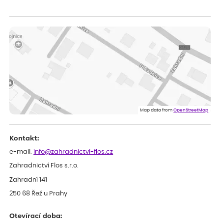
Zuzana
ověřený nákup
před 1 dnem
Vše přišlo velice rychle krásně zabalené. Rostlinky po přesazení
velice dobře prospívají
Jarda
ověřený nákup
před 1 dnem
Dobrý den, byli jsme spokojeni
Lenka
ověřený nákup
před 1 dnem
Eshop, objednání bylo v pořádku, žádný problém. Jen jsem byla
Map data from
OpenStreetMap
smutná z dodávky jedné kytky, která nebyla v nejlepší kondici a i
po zasazení vypadá spíše, že odejde, než že se chytne. Byla to
celkově slabá rostlina oproti ostatním.
Kontakt:
e-mail:
info@zahradnictvi-flos.cz
Zahradnictví Flos s.r.o.
Zahradní 141
250 68 Řež u Prahy
Otevírací doba: