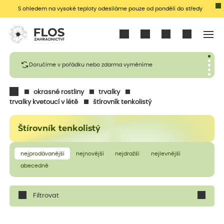
S ohledem na vysoké teploty odesíláme pouze od pondělí do středy
Přihlásit se
Doručíme v pořádku nebo zdarma vyměníme
okrasné rostliny
trvalky
trvalky kvetoucí v létě
štírovník tenkolistý
Štírovník tenkolistý
nejprodávanější
nejnovější
nejdražší
nejlevnější
abecedně
Filtrovat