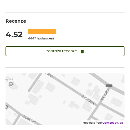
Recenze
4.52
4447 hodnocení
zobrazit recenze
Sandra
ověřený nákup
před 1 dnem
vše v naprostém pořádku
Eva
ověřený nákup
před 1 dnem
Velmi spokojená dekuji
Jana
ověřený nákup
před 1 dnem
Flos je nejlepší &#129321;
Map data from
OpenStreetMap