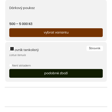
Dárkový poukaz
500 – 5 000
Kč
vybrat variantu
Štírovník
Štírovník tenkolistý
Lotus tenuis
Není skladem
podobné zboží