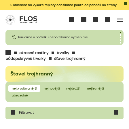
S ohledem na vysoké teploty odesíláme pouze od pondělí do středy
Přihlásit se
Doručíme v pořádku nebo zdarma vyměníme
okrasné rostliny
trvalky
půdopokryvné trvalky
šťavel trojhranný
Šťavel trojhranný
nejprodávanější
nejnovější
nejdražší
nejlevnější
abecedně
Filtrovat