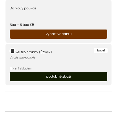
Dárkový poukaz
500 – 5 000
Kč
vybrat variantu
Šťavel
Šťavel trojhranný (Šťovík)
Oxalis triangularis
Není skladem
podobné zboží