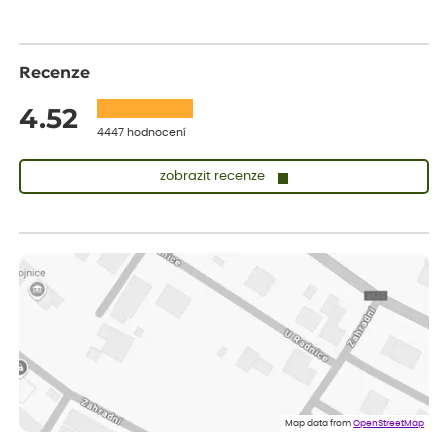
Recenze
4.52
4447 hodnocení
zobrazit recenze
Sandra
ověřený nákup
dnes
vše v naprostém pořádku
Eva
ověřený nákup
dnes
Velmi spokojená dekuji
Jana
ověřený nákup
dnes
Flos je nejlepší &#129321;
Map data from
OpenStreetMap