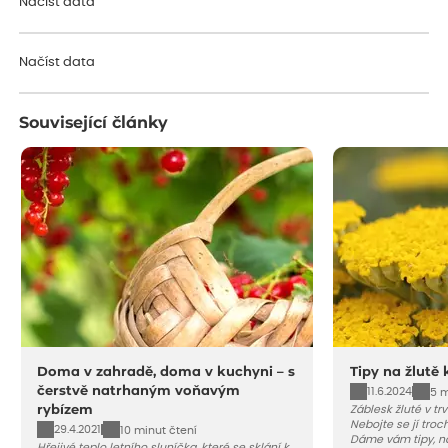
Načíst data
Načíst data
Související články
Doma v zahradě, doma v kuchyni – s
Tipy na žlutě 
čerstvě natrhaným voňavým
11.6.2024
5 m
rybízem
Záblesk žluté v tr
Nebojte se jí troch
29.4.2021
10 minut čtení
Dáme vám tipy, na
Hřejivé teplo letního sluníčka, které se sklání k