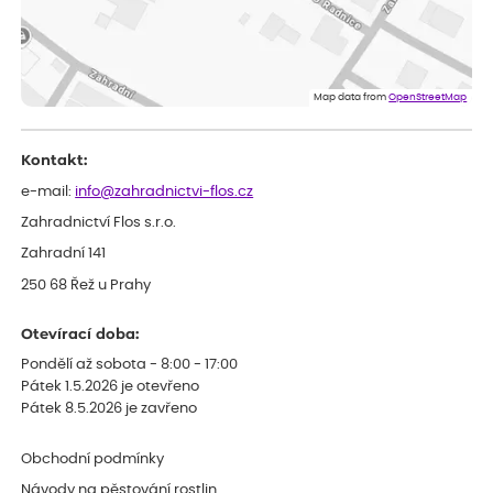
Zuzana
ověřený nákup
dnes
Spokojenost s dodáním kvalitních rostlin
Map data from
OpenStreetMap
Kontakt:
e-mail:
info@zahradnictvi-flos.cz
Zahradnictví Flos s.r.o.
Zahradní 141
250 68 Řež u Prahy
Otevírací doba:
Pondělí až sobota - 8:00 - 17:00
Pátek 1.5.2026 je otevřeno
Pátek 8.5.2026 je zavřeno
Obchodní podmínky
Návody na pěstování rostlin