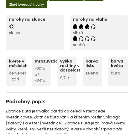
Žlutě kvetoucí trvalky
nároky na slunce
nároky na vláhu
slunce
vlhká
suchá
kvete v
mrazuvzdornost
výška
barva
barva
měsících
rostliny v
listu
květu
-20°c
dospělosti
červenec
zelená
žlutá
až
0,7 m
- září
-24°c
Podrobný popis
Zlatnice žlutá je trvalka patřící do čeledi Asteraceae –
hvězdnicovité. Zlatnice žlutá vznikla křížením rostlin Solidago
(zlatobýl) a Aster (hvězdnice). Zlatnice žlutá je zajímavá svými
květy, které jsou větší než zlatobýl. Kvete v období srpna a září.