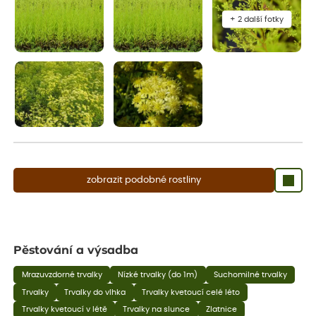
+ 2 další fotky
zobrazit podobné rostliny
Pěstování a výsadba
Mrazuvzdorné trvalky
Nízké trvalky (do 1m)
Suchomilné trvalky
Trvalky
Trvalky do vlhka
Trvalky kvetoucí celé léto
Trvalky kvetoucí v létě
Trvalky na slunce
Zlatnice