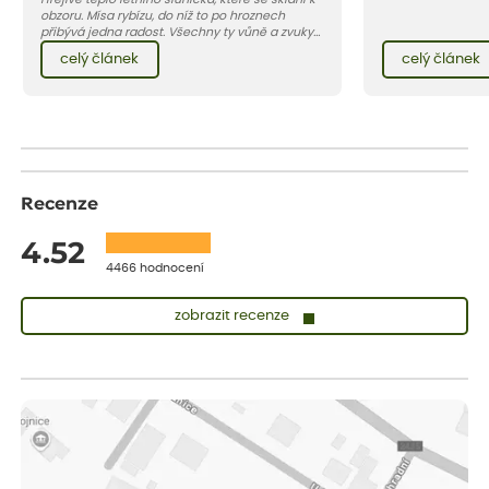
obzoru. Mísa rybízu, do níž to po hroznech
přibývá jedna radost. Všechny ty vůně a zvuky
červencové zahrady. Sklizeň rybízu do kuchyně
celý článek
celý článek
vnese neuvěřitelný klid a radost. A taky trochu
bezstarostnosti dětství při mlsání babiččina
drobenkového koláče s rybízem.
Recenze
4.52
4466 hodnocení
zobrazit recenze
Vladimíra
ověřený nákup
dnes
Vše v pořádku, jsem spokojena.
Iveta
ověřený nákup
dnes
Rostlina mi přišla v dobrém stavu, jsem spokojená.