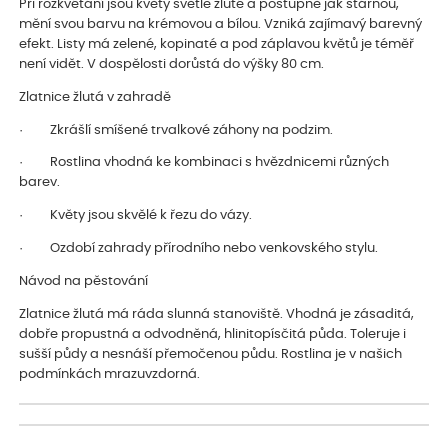
Při rozkvétání jsou květy světle žluté a postupně jak stárnou,
mění svou barvu na krémovou a bílou. Vzniká zajímavý barevný
efekt. Listy má zelené, kopinaté a pod záplavou květů je téměř
není vidět. V dospělosti dorůstá do výšky 80 cm.
Zlatnice žlutá v zahradě
· Zkrášlí smíšené trvalkové záhony na podzim.
· Rostlina vhodná ke kombinaci s hvězdnicemi různých
barev.
· Květy jsou skvělé k řezu do vázy.
· Ozdobí zahrady přírodního nebo venkovského stylu.
Návod na pěstování
Zlatnice žlutá má ráda slunná stanoviště. Vhodná je zásaditá,
dobře propustná a odvodněná, hlinitopísčitá půda. Toleruje i
sušší půdy a nesnáší přemočenou půdu. Rostlina je v našich
podmínkách mrazuvzdorná.