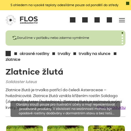
S ohledem na vysoké teploty odesíláme pouze od pondělí do středy
Přihlásit se
Doručíme v pořádku nebo zdarma vyměníme
okrasné rostliny
trvalky
trvalky na slunce
zlatnice
Zlatnice žlutá
Solidaster luteus
Zlatnice žlutá je trvalka patřící do čeledi Asteraceae –
hvězdnicovité. Zlatnice žlutá vznikla křížením rostlin Solidago
(zlatobýl) a Aster (hvězdnice). Zlatnice žlutá je zajímavá svými
Obrázky slouží pouze pro ilustrační účely a mají reprezentovat
květy, které jsou větší než…
Vše o produktu
prodávané produkty. V závislosti na sezónnosti mohou být
opadavé rostliny dodávány v dormantním stavu a bez listů.
Rostliny mohou být také sestřiženy níže, než je uvedená výška,
aby se podpořil nový růst.