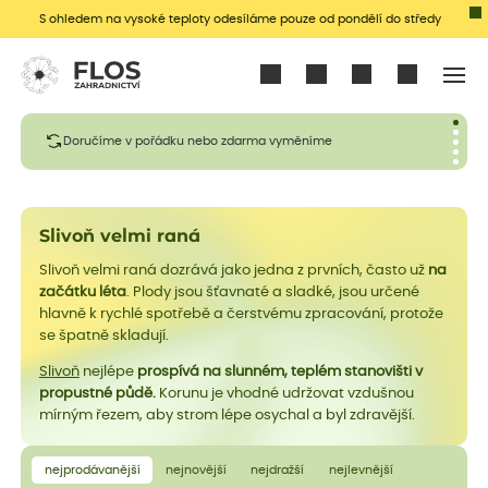
S ohledem na vysoké teploty odesíláme pouze od pondělí do středy
Přihlásit se
Doručíme v pořádku nebo zdarma vyměníme
Slivoň velmi raná
Slivoň velmi raná dozrává jako jedna z prvních, často už
na
začátku léta
. Plody jsou šťavnaté a sladké, jsou určené
hlavně k rychlé spotřebě a čerstvému zpracování, protože
se špatně skladují.
Slivoň
nejlépe
prospívá na slunném, teplém stanovišti v
propustné půdě.
Korunu je vhodné udržovat vzdušnou
mírným řezem, aby strom lépe osychal a byl zdravější.
nejprodávanější
nejnovější
nejdražší
nejlevnější