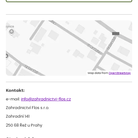
Vladimíra
ověřený nákup
dnes
Vše v pořádku, jsem spokojena.
Iveta
ověřený nákup
dnes
Rostlina mi přišla v dobrém stavu, jsem spokojená.
Zuzana
ověřený nákup
dnes
Spokojenost s dodáním kvalitních rostlin
Map data from
OpenStreetMap
Kontakt:
e-mail:
info@zahradnictvi-flos.cz
Zahradnictví Flos s.r.o.
Zahradní 141
250 68 Řež u Prahy