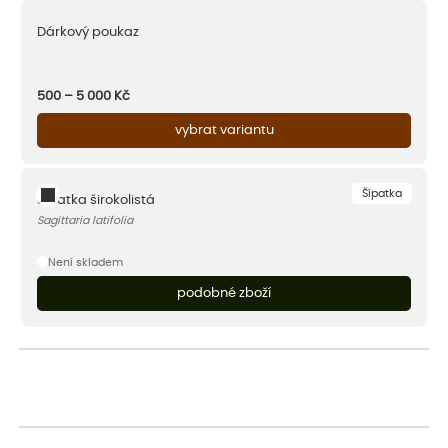
Dárkový poukaz
500 – 5 000
Kč
vybrat variantu
Šípatka
Šípatka širokolistá
Sagittaria latifolia
Není skladem
podobné zboží