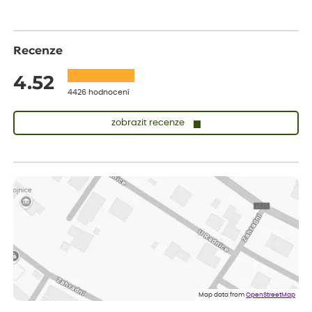
Recenze
4.52
4426 hodnocení
zobrazit recenze
Zuzana
ověřený nákup
dnes
Vše přišlo velice rychle krásně zabalené. Rostlinky po přesazení
velice dobře prospívají
Jarda
ověřený nákup
před 1 dnem
Dobrý den, byli jsme spokojeni
Lenka
ověřený nákup
před 1 dnem
Eshop, objednání bylo v pořádku, žádný problém. Jen jsem byla
Map data from
OpenStreetMap
smutná z dodávky jedné kytky, která nebyla v nejlepší kondici a i
po zasazení vypadá spíše, že odejde, než že se chytne. Byla to