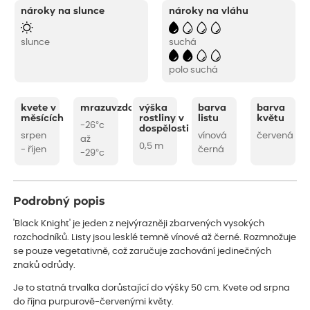
nároky na slunce
nároky na vláhu
slunce
suchá
polo suchá
kvete v
mrazuvzdornost
výška
barva
barva
měsících
rostliny v
listu
květu
-26°c
dospělosti
srpen
vínová
červená
až
0,5 m
- říjen
černá
-29°c
Podrobný popis
'Black Knight' je jeden z nejvýrazněji zbarvených vysokých
rozchodníků. Listy jsou lesklé temně vínové až černé. Rozmnožuje
se pouze vegetativně, což zaručuje zachování jedinečných
znaků odrůdy.
Je to statná trvalka dorůstající do výšky 50 cm. Kvete od srpna
do října purpurově-červenými květy.