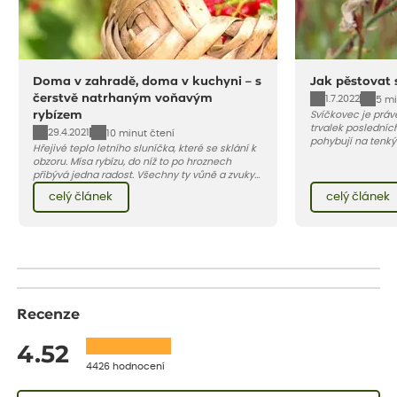
Doma v zahradě, doma v kuchyni – s
Jak pěstovat 
čerstvě natrhaným voňavým
1.7.2022
5 mi
rybízem
Svíčkovec je práv
trvalek posledních
29.4.2021
10 minut čtení
pohybují na tenký
Hřejivé teplo letního sluníčka, které se sklání k
motýli. Jeho krásu
obzoru. Mísa rybízu, do níž to po hroznech
protože začíná kv
přibývá jedna radost. Všechny ty vůně a zvuky
do podzimu. Vybíra
červencové zahrady. Sklizeň rybízu do kuchyně
růžových až tmavě
celý článek
celý článek
vnese neuvěřitelný klid a radost. A taky trochu
bezstarostnosti dětství při mlsání babiččina
drobenkového koláče s rybízem.
Recenze
4.52
4426 hodnocení