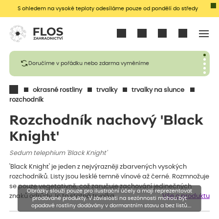
S ohledem na vysoké teploty odesíláme pouze od pondělí do středy
Přihlásit se
Doručíme v pořádku nebo zdarma vyměníme
okrasné rostliny
trvalky
trvalky na slunce
rozchodník
Rozchodník nachový 'Black
Knight'
Sedum telephium 'Black Knight'
'Black Knight' je jeden z nejvýrazněji zbarvených vysokých
rozchodníků. Listy jsou lesklé temně vínové až černé. Rozmnožuje
se pouze vegetativně, což zaručuje zachování jedinečných
Obrázky slouží pouze pro ilustrační účely a mají reprezentovat
znaků odrůdy.Je to statná trvalka…
Vše o produktu
prodávané produkty. V závislosti na sezónnosti mohou být
opadavé rostliny dodávány v dormantním stavu a bez listů.
Rostliny mohou být také sestřiženy níže, než je uvedená výška,