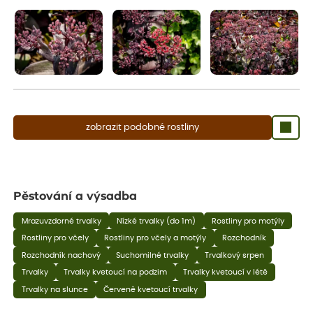
aby se podpořil nový růst.
zobrazit podobné rostliny
Pěstování a výsadba
Mrazuvzdorné trvalky
Nízké trvalky (do 1m)
Rostliny pro motýly
Rostliny pro včely
Rostliny pro včely a motýly
Rozchodník
Rozchodník nachový
Suchomilné trvalky
Trvalkový srpen
Trvalky
Trvalky kvetoucí na podzim
Trvalky kvetoucí v létě
Trvalky na slunce
Červeně kvetoucí trvalky