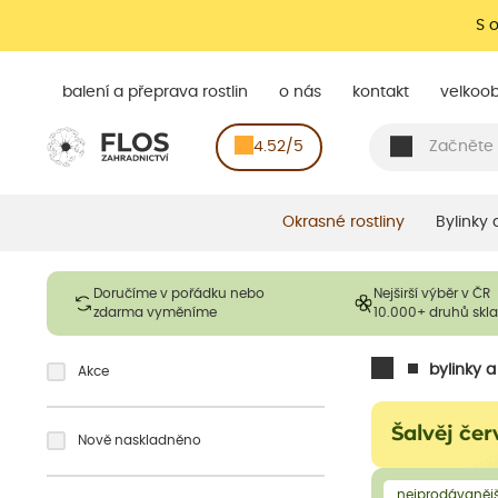
S 
balení a přeprava rostlin
o nás
kontakt
velkoo
4.52/5
Okrasné rostliny
Bylinky
Doručíme v pořádku nebo
Nejširší výběr v ČR
zdarma vyměníme
10.000+ druhů sk
bylinky 
Akce
Šalvěj če
Nově naskladněno
nejprodávanějš