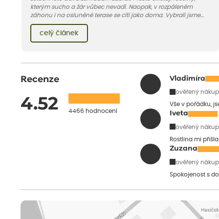
kterým sucho a žár vůbec nevadí. Naopak, v rozpáleném
záhonu i na osluněné terase se cítí jako doma. Vybrali jsme
pro vás 11 tipů na odolné druhy, které zvládnou horké a suché
léto bez pravidelné zálivky. Pojďme se podívat, které to jsou.
celý článek
Recenze
Vladimíra
ověřený nákup
4.52
Vše v pořádku, j
4466 hodnocení
Iveta
ověřený nákup
Rostlina mi přišl
Zuzana
ověřený nákup
Spokojenost s do