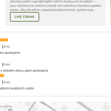
Denivky patří k nejvděčnějším letním kvetoucím trvalkám –
jsou nenáročné, odolné a každý rok nabídnou bohatou paletu
barev. Aby ale záhon nepůsobil jednotvárně, vyplatí se je
doplnit vhodnými sousedy. V dnešním článku vám ukážeme, s
celý článek
jakými trvalkami a travinami denivky nejlépe ladí.
dnes
sem spokojena.
dnes
a v dobrém stavu, jsem spokojená.
dnes
dáním kvalitních rostlin