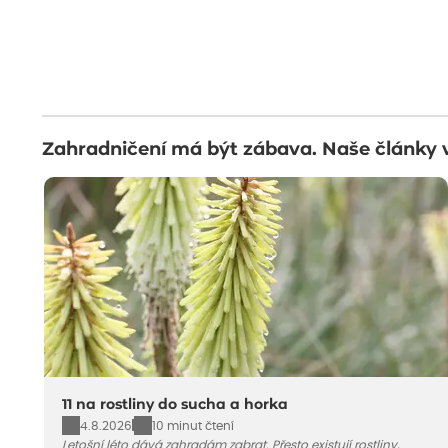
Zahradničení má být zábava. Naše články 
11 na rostliny do sucha a horka
4.8.2026
10 minut čtení
Letošní léto dává zahradám zabrat. Přesto existují rostliny,