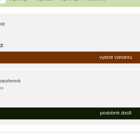
az
Kč
vybrat variantu
nokořenná
za
podobné zboží