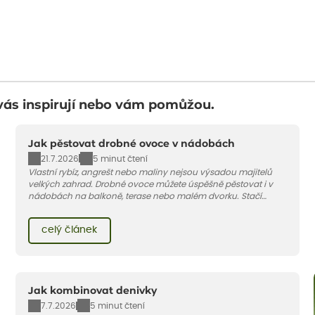
vás inspirují nebo vám pomůžou.
Jak pěstovat drobné ovoce v nádobách
21.7.2026
5 minut čtení
Vlastní rybíz, angrešt nebo maliny nejsou výsadou majitelů
velkých zahrad. Drobné ovoce můžete úspěšně pěstovat i v
nádobách na balkoně, terase nebo malém dvorku. Stačí
vybrat vhodnou odrůdu, dostatečně velký květináč a dodržet
pár základních pravidel. V tomto článku vám poradíme, jak na
celý článek
to.
Jak kombinovat denivky
7.7.2026
5 minut čtení