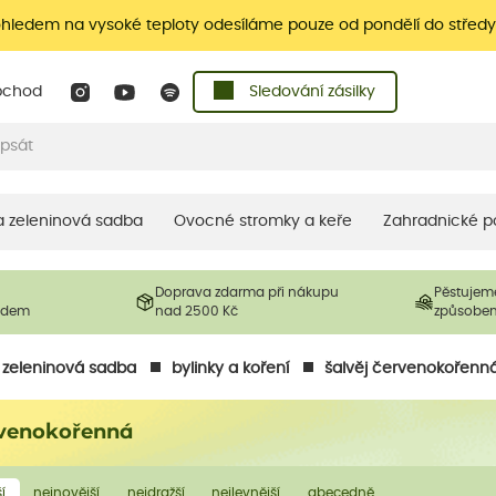
ohledem na vysoké teploty odesíláme pouze od pondělí do středy
bchod
Sledování zásilky
 a zeleninová sadba
Ovocné stromky a keře
Zahradnické p
Doprava zdarma při nákupu
Pěstujem
ladem
nad 2500 Kč
způsobe
a zeleninová sadba
bylinky a koření
šalvěj červenokořenn
rvenokořenná
í
nejnovější
nejdražší
nejlevnější
abecedně