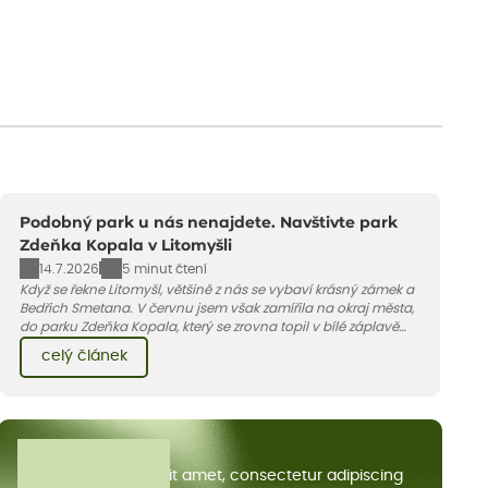
Podobný park u nás nenajdete. Navštivte park
Zdeňka Kopala v Litomyšli
14.7.2026
5 minut čtení
Když se řekne Litomyšl, většině z nás se vybaví krásný zámek a
Bedřich Smetana. V červnu jsem však zamířila na okraj města,
do parku Zdeňka Kopala, který se zrovna topil v bílé záplavě
kvetoucích kopretin. Fotky řeknou víc než slova, přidávám k
celý článek
nim pár řádků o tom, jak tento jedinečný kus krajiny vznikl.
Všechny články
Lorem ipsum dolor sit amet, consectetur adipiscing