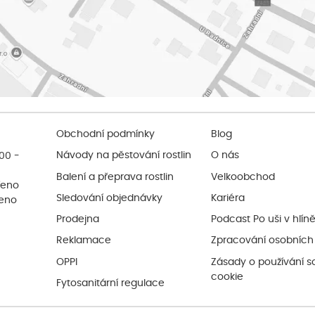
Obchodní podmínky
Blog
:00 -
Návody na pěstování rostlin
O nás
Balení a přeprava rostlin
Velkoobchod
řeno
Sledování objednávky
Kariéra
řeno
Prodejna
Podcast Po uši v hlín
Reklamace
Zpracování osobních
OPPI
Zásady o používání s
cookie
Fytosanitární regulace