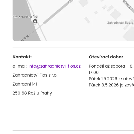
Kontakt:
Otevírací doba:
e-mail:
info@zahradnictvi-flos.cz
Pondělí až sobota - 8
17:00
Zahradnictví Flos s.r.o.
Pátek 1.5.2026 je otev
Zahradní 141
Pátek 8.5.2026 je zav
250 68 Řež u Prahy