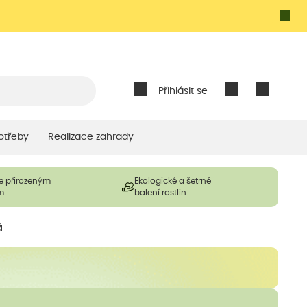
Přihlásit se
otřeby
Realizace zahrady
e přirozeným
Ekologické a šetrné
m
balení rostlin
á