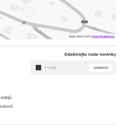
Map data from
OpenStreetMap
Odebírejte naše novinky
odebírat
ě
 údajů
ouborů