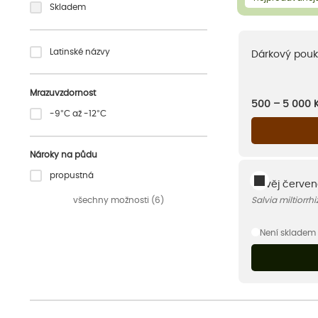
Skladem
Latinské názvy
Dárkový pouk
Mrazuvzdornost
500 – 5 000
-9°C až -12°C
Nároky na půdu
propustná
Šalvěj červe
všechny možnosti (6)
Salvia miltiorrhi
Není skladem