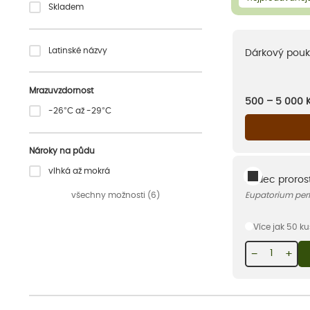
Skladem
Latinské názvy
Dárkový pouk
Mrazuvzdornost
500 – 5 000
-26°C až -29°C
Nároky na půdu
vlhká až mokrá
Sadec prorost
všechny možnosti (6)
Eupatorium per
Více jak 50 k
−
+