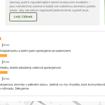
Denivky patří k nejvděčnějším letním kvetoucím trvalkám –
jsou nenáročné, odolné a každý rok nabídnou bohatou paletu
barev. Aby ale záhon nepůsobil jednotvárně, vyplatí se je
doplnit vhodnými sousedy. V dnešním článku vám ukážeme, s
celý článek
jakými trvalkami a travinami denivky nejlépe ladí.
dnes
1objednavku a zatím jsem spokojená se sazenicemi
dnes
pořádku, dobře zabalené, celková spokojenost.
dnes
pokojenost, stromky v pěkném stavu. Jediné, co my chybělo, bylo komuniko
 náhradu. Děkujeme