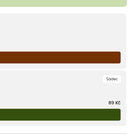
Sadec
89
Kč