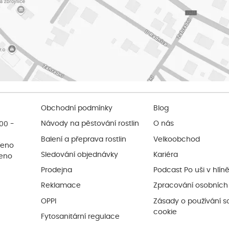
Obchodní podmínky
Blog
:00 -
Návody na pěstování rostlin
O nás
Balení a přeprava rostlin
Velkoobchod
řeno
Sledování objednávky
Kariéra
řeno
Prodejna
Podcast Po uši v hlín
Reklamace
Zpracování osobních
OPPI
Zásady o používání s
cookie
Fytosanitární regulace