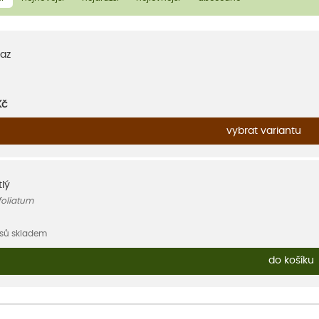
az
Kč
vybrat variantu
lý
foliatum
usů skladem
do košíku