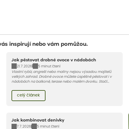
vás inspirují nebo vám pomůžou.
Jak pěstovat drobné ovoce v nádobách
21.7.2026
5 minut čtení
Vlastní rybíz, angrešt nebo maliny nejsou výsadou majitelů
velkých zahrad. Drobné ovoce můžete úspěšně pěstovat i v
nádobách na balkoně, terase nebo malém dvorku. Stačí
vybrat vhodnou odrůdu, dostatečně velký květináč a dodržet
pár základních pravidel. V tomto článku vám poradíme, jak na
celý článek
to.
Jak kombinovat denivky
7.7.2026
5 minut čtení