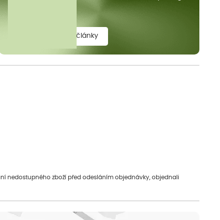
elit.
zobrazit všechny články
vání nedostupného zboží před odesláním objednávky, objednali