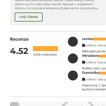
Letošní léto dává zahradám zabrat. Přesto existují rostliny,
kterým sucho a žár vůbec nevadí. Naopak, v rozpáleném
záhonu i na osluněné terase se cítí jako doma. Vybrali jsme
pro vás 11 tipů na odolné druhy, které zvládnou horké a suché
léto bez pravidelné zálivky. Pojďme se podívat, které to jsou.
celý článek
Recenze
Lenka
ověřený nákup
4.52
Měla jsem pouze 
4406 hodnocení
Miroslava
ověřený nákup
Rostliny byly v 
Dominika
ověřený nákup
Doporučuji :). S
bychom obratem