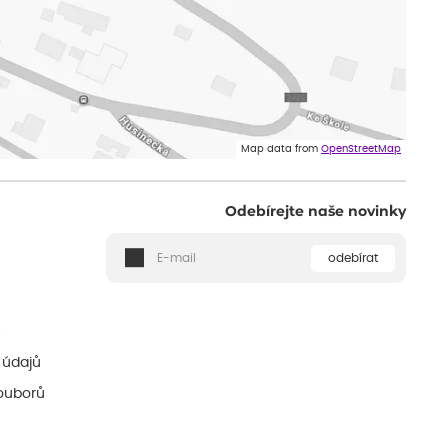
Map data from
OpenStreetMap
Odebírejte naše novinky
odebírat
ě
 údajů
ouborů