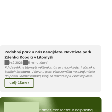
Podobný park u nás nenajdete. Navštivte park
Zdeňka Kopala v Litomyšli
14.7.2026
5 minut čtení
Když se řekne Litomyšl, většině z nás se vybaví krásný zámek a
Bedřich Smetana. V červnu jsem však zamířila na okraj města,
do parku Zdeňka Kopala, který se zrovna topil v bílé záplavě
kvetoucích kopretin. Fotky řeknou víc než slova, přidávám k
celý článek
nim pár řádků o tom, jak tento jedinečný kus krajiny vznikl.
Všechny články
Lorem ipsum dolor sit amet, consectetur adipiscing