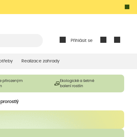
Přihlásit se
otřeby
Realizace zahrady
e přirozeným
Ekologické a šetrné
m
balení rostlin
prorostlý