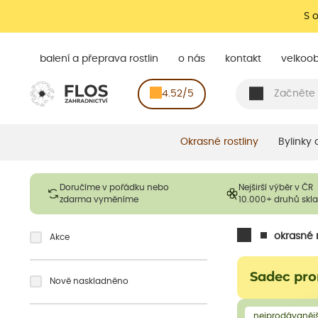
S 
balení a přeprava rostlin
o nás
kontakt
velkoo
4.52/5
Okrasné rostliny
Bylinky
Doručíme v pořádku nebo
Nejširší výběr v ČR
zdarma vyměníme
10.000+ druhů sk
okrasné r
Akce
Sadec pro
Nově naskladněno
nejprodávanějš