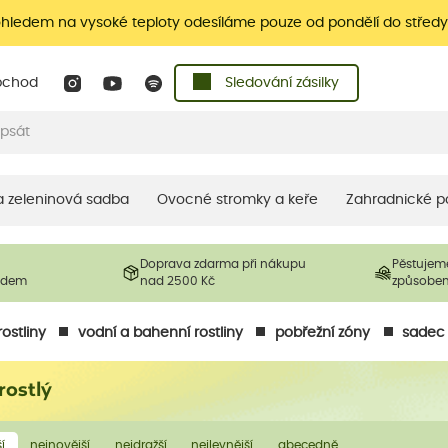
ohledem na vysoké teploty odesíláme pouze od pondělí do středy
bchod
Sledování zásilky
 a zeleninová sadba
Ovocné stromky a keře
Zahradnické p
Doprava zdarma při nákupu
Pěstujem
ladem
nad 2500 Kč
způsobe
ostliny
vodní a bahenní rostliny
pobřežní zóny
sadec 
rostlý
í
nejnovější
nejdražší
nejlevnější
abecedně