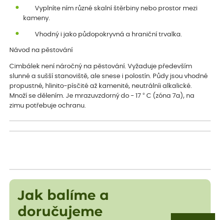
Vyplníte ním různé skalní štěrbiny nebo prostor mezi
kameny.
Vhodný i jako půdopokryvná a hraniční trvalka.
Návod na pěstování
Cimbálek není náročný na pěstování. Vyžaduje především
slunné a sušší stanoviště, ale snese i polostín. Půdy jsou vhodné
propustné, hlinito-písčité až kamenité, neutrálníi alkalické.
Množí se dělením. Je mrazuvzdorný do - 17 ° C (zóna 7a), na
zimu potřebuje ochranu.
Jak balíme a
doručujeme