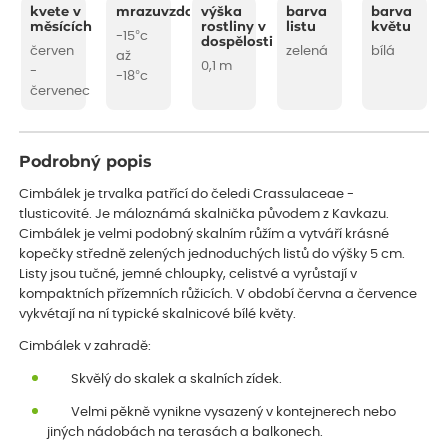
kvete v
mrazuvzdornost
výška
barva
barva
měsících
rostliny v
listu
květu
-15°c
dospělosti
červen
zelená
bílá
až
0,1 m
-
-18°c
červenec
Podrobný popis
Cimbálek je trvalka patřící do čeledi Crassulaceae -
tlusticovité. Je máloznámá skalnička původem z Kavkazu.
Cimbálek je velmi podobný skalním růžím a vytváří krásné
kopečky středně zelených jednoduchých listů do výšky 5 cm.
Listy jsou tučné, jemné chloupky, celistvé a vyrůstají v
kompaktních přízemních růžicích. V období června a července
vykvétají na ní typické skalnicové bílé květy.
Cimbálek v zahradě:
Skvělý do skalek a skalních zídek.
Velmi pěkně vynikne vysazený v kontejnerech nebo
jiných nádobách na terasách a balkonech.