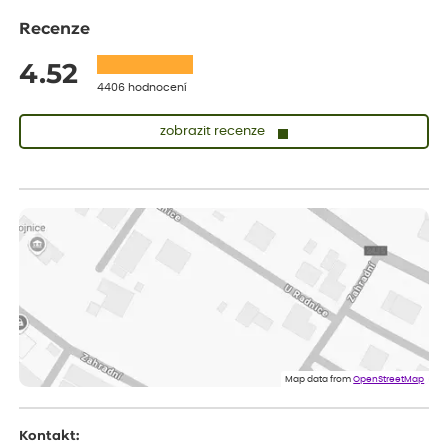
Recenze
4.52
4406 hodnocení
zobrazit recenze
Lenka
ověřený nákup
před 1 dnem
Měla jsem pouze 1objednavku a zatím jsem spokojená se
sazenicemi
Miroslava
ověřený nákup
před 1 dnem
Rostliny byly v pořádku, dobře zabalené, celková spokojenost.
Dominika
ověřený nákup
před 1 dnem
Doporučuji :). Spokojenost, stromky v pěkném stavu. Jediné, co
Map data from
OpenStreetMap
my chybělo, bylo komunikování nedostupného zboží před
odesláním objednávky, objednali bychom obratem náhradu.
Děkujeme
Kontakt: