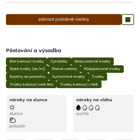
zobrazit podobné rostliny
Pěstování a výsadba
Bíle kvetoucí trvalky
Cymbálky
Mrazuvzdorné trvalky
Nízké trvalky (do 1m)
Plazivé rostliny
Půdopokryvné trvalky
Rostliny do polostínu
Suchomilné trvalky
Trvalky
Trvalky kvetoucí celé léto
Trvalky kvetoucí v létě
nároky na slunce
nároky na vláhu
slunce
suchá
polostín