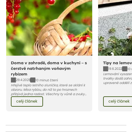
Doma v zahradě, doma v kuchyni – s
Tipy na lemov
čerstvě natrhaným voňavým
19.6.2022
10
rybízem
Lemování vysazen
trvalky dodá zahra
29.4.2021
10 minut čtení
upraveně oddělí 
Hřejivé teplo letního sluníčka, které se sklání k
záhonu. Efektivní 
obzoru. Mísa rybízu, do níž to po hroznech
chodníčků a prosto
přibývá jedna radost. Všechny ty vůně a zvuky
červencové zahrady. Sklizeň rybízu do kuchyně
celý článek
celý článek
vnese neuvěřitelný klid a radost. A taky trochu
bezstarostnosti dětství při mlsání babiččina
drobenkového koláče s rybízem.