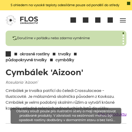
S ohledem na vysoké teploty odesíláme pouze od pondělí do středy
Přihlásit se
Doručíme v pořádku nebo zdarma vyměníme
okrasné rostliny
trvalky
půdopokryvné trvalky
cymbálky
Cymbálek 'Aizoon'
Rosularia 'Aizoon'
Cimbálek je trvalka patřící do čeledi Crassulaceae -
tlusticovité. Je máloznámá skalnička původem z Kavkazu.
Cimbálek je velmi podobný skalním růžím a vytváří krásné
kopečky středně zelených jednoduchých listů do výšky…
Obrázky slouží pouze pro ilustrační účely a mají reprezentovat
Vše o produktu
prodávané produkty. V závislosti na sezónnosti mohou být
opadavé rostliny dodávány v dormantním stavu a bez listů.
Rostliny mohou být také sestřiženy níže, než je uvedená výška,
aby se podpořil nový růst.