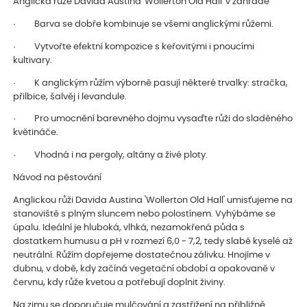
Anglická růže Davida Austina 'Wollerton Old Hall' v zahradě
· Barva se dobře kombinuje se všemi anglickými růžemi.
· Vytvořte efektní kompozice s keřovitými i pnoucími
kultivary.
· K anglickým růžím výborně pasují některé trvalky: stračka,
přilbice, šalvěj i levandule.
· Pro umocnění barevného dojmu vysaďte růži do sladěného
květináče.
· Vhodná i na pergoly, altány a živé ploty.
Návod na pěstování
Anglickou růži Davida Austina 'Wollerton Old Hall' umisťujeme na
stanoviště s plným sluncem nebo polostínem. Vyhýbáme se
úpalu. Ideální je hluboká, vlhká, nezamokřená půda s
dostatkem humusu a pH v rozmezí 6,0 - 7,2, tedy slabě kyselé až
neutrální. Růžím dopřejeme dostatečnou zálivku. Hnojíme v
dubnu, v době, kdy začíná vegetační období a opakovaně v
červnu, kdy růže kvetou a potřebují doplnit živiny.
Na zimu se doporučuje mulčování a zastřižení na přibližně