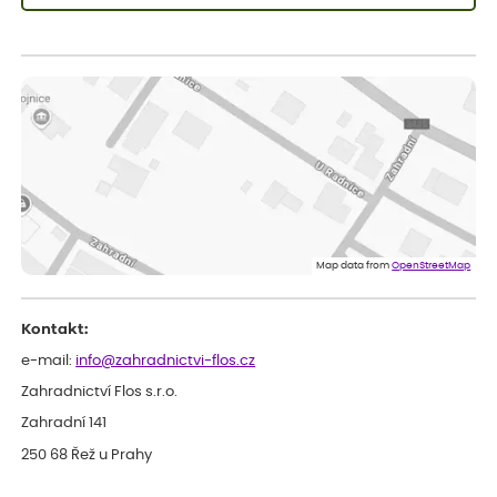
Lenka
ověřený nákup
před 1 dnem
Měla jsem pouze 1objednavku a zatím jsem spokojená se
sazenicemi
Miroslava
ověřený nákup
před 1 dnem
Rostliny byly v pořádku, dobře zabalené, celková spokojenost.
Dominika
ověřený nákup
před 1 dnem
Doporučuji :). Spokojenost, stromky v pěkném stavu. Jediné, co
Map data from
OpenStreetMap
my chybělo, bylo komunikování nedostupného zboží před
odesláním objednávky, objednali bychom obratem náhradu.
Děkujeme
Kontakt:
e-mail:
info@zahradnictvi-flos.cz
Zahradnictví Flos s.r.o.
Zahradní 141
250 68 Řež u Prahy