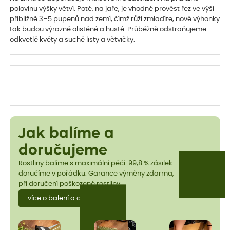
polovinu výšky větví. Poté, na jaře, je vhodné provést řez ve výši
přibližně 3–5 pupenů nad zemí, čímž růži zmladíte, nové výhonky
tak budou výrazně olistěné a husté. Průběžně odstraňujeme
odkvetlé květy a suché listy a větvičky.
Jak balíme a
doručujeme
Rostliny balíme s maximální péčí. 99,8 % zásilek
doručíme v pořádku. Garance výměny zdarma,
při doručení poškozené rostliny.
více o balení a dopravě