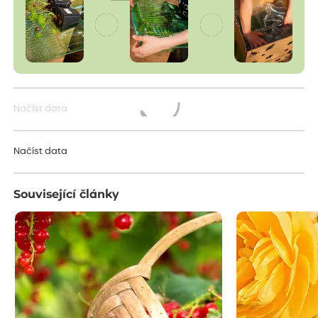
Načíst data
Načítám...
Načíst data
Související články