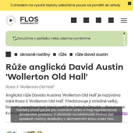
S ohledem na vysoké teploty odesíláme pouze od pondělí do středy
Přihlásit se
Doručíme v pořádku nebo zdarma vyměníme
okrasné rostliny
růže
růže david austin
Růže anglická David Austin
'Wollerton Old Hall'
Rosa S 'Wollerton Old Hall'
Anglická růže Davida Austina 'Wollerton Old Hall' je nazývána
také Rosa S 'Wollerton Old Hall'. Představuje ji středně velký,
listnatý, opadavý keř, který patří do čeledi růžovité – Rosaceae.
Obrázky slouží pouze pro ilustrační účely a mají reprezentovat
Kultivar vyšlechtil britský…
Vše o produktu
prodávané produkty. V závislosti na sezónnosti mohou být
opadavé rostliny dodávány v dormantním stavu a bez listů.
Rostliny mohou být také sestřiženy níže, než je uvedená výška,
aby se podpořil nový růst.