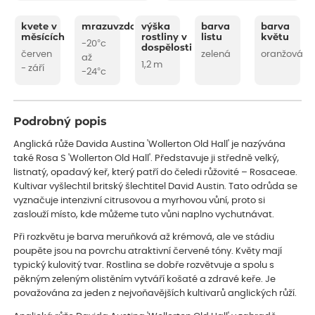
kvete v
mrazuvzdornost
výška
barva
barva
měsících
rostliny v
listu
květu
-20°c
dospělosti
červen
zelená
oranžová
až
1,2 m
- září
-24°c
Podrobný popis
Anglická růže Davida Austina 'Wollerton Old Hall' je nazývána
také Rosa S 'Wollerton Old Hall'. Představuje ji středně velký,
listnatý, opadavý keř, který patří do čeledi růžovité – Rosaceae.
Kultivar vyšlechtil britský šlechtitel David Austin. Tato odrůda se
vyznačuje intenzivní citrusovou a myrhovou vůní, proto si
zaslouží místo, kde můžeme tuto vůni naplno vychutnávat.
Při rozkvětu je barva meruňková až krémová, ale ve stádiu
poupěte jsou na povrchu atraktivní červené tóny. Květy mají
typický kulovitý tvar. Rostlina se dobře rozvětvuje a spolu s
pěkným zeleným olistěním vytváří košaté a zdravé keře. Je
považována za jeden z nejvoňavějších kultivarů anglických růží.