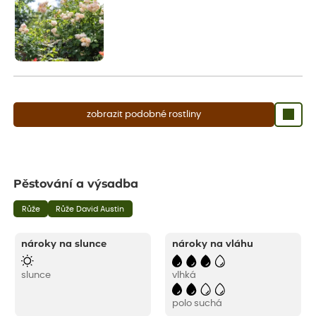
zobrazit podobné rostliny
Pěstování a výsadba
Růže
Růže David Austin
nároky na slunce
nároky na vláhu
slunce
vlhká
polo suchá