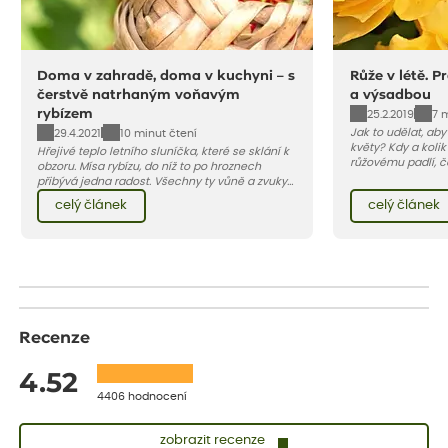
Doma v zahradě, doma v kuchyni – s
Růže v létě. P
čerstvě natrhaným voňavým
a výsadbou
rybízem
25.2.2019
7 
Jak to udělat, ab
29.4.2021
10 minut čtení
květy? Kdy a kolik
Hřejivé teplo letního sluníčka, které se sklání k
růžovému padlí, č
obzoru. Mísa rybízu, do níž to po hroznech
škůdcům? A jak v 
přibývá jedna radost. Všechny ty vůně a zvuky
najdete v našem 
červencové zahrady. Sklizeň rybízu do kuchyně
celý článek
celý článek
vnese neuvěřitelný klid a radost. A taky trochu
bezstarostnosti dětství při mlsání babiččina
drobenkového koláče s rybízem.
Recenze
4.52
4406 hodnocení
zobrazit recenze