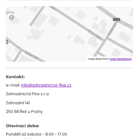
ověřený nákup
před 1 dnem
Měla jsem pouze 1objednavku a zatím jsem spokojená se
sazenicemi
Miroslava
ověřený nákup
před 1 dnem
Rostliny byly v pořádku, dobře zabalené, celková spokojenost.
Dominika
ověřený nákup
před 1 dnem
Doporučuji :). Spokojenost, stromky v pěkném stavu. Jediné, co
Map data from
OpenStreetMap
my chybělo, bylo komunikování nedostupného zboží před
odesláním objednávky, objednali bychom obratem náhradu.
Děkujeme
Kontakt:
e-mail:
info@zahradnictvi-flos.cz
Zahradnictví Flos s.r.o.
Zahradní 141
250 68 Řež u Prahy
Otevírací doba:
Pondělí až sobota - 8:00 - 17:00