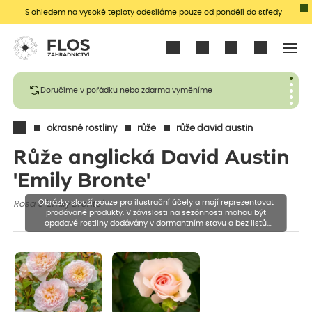
S ohledem na vysoké teploty odesíláme pouze od pondělí do středy
Přihlásit se
Doručíme v pořádku nebo zdarma vyměníme
okrasné rostliny
růže
růže david austin
Růže anglická David Austin
'Emily Bronte'
Obrázky slouží pouze pro ilustrační účely a mají reprezentovat
Rosa S 'Emily Bronte'
prodávané produkty. V závislosti na sezónnosti mohou být
opadavé rostliny dodávány v dormantním stavu a bez listů.
Rostliny mohou být také sestřiženy níže, než je uvedená výška,
aby se podpořil nový růst.