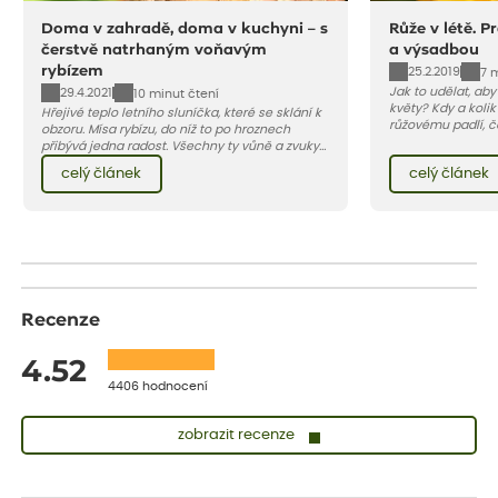
Doma v zahradě, doma v kuchyni – s
Růže v létě. P
čerstvě natrhaným voňavým
a výsadbou
rybízem
25.2.2019
7 
Jak to udělat, ab
29.4.2021
10 minut čtení
květy? Kdy a kolik
Hřejivé teplo letního sluníčka, které se sklání k
růžovému padlí, č
obzoru. Mísa rybízu, do níž to po hroznech
škůdcům? A jak v 
přibývá jedna radost. Všechny ty vůně a zvuky
najdete v našem 
červencové zahrady. Sklizeň rybízu do kuchyně
celý článek
celý článek
vnese neuvěřitelný klid a radost. A taky trochu
bezstarostnosti dětství při mlsání babiččina
drobenkového koláče s rybízem.
Recenze
4.52
4406 hodnocení
zobrazit recenze
Lenka