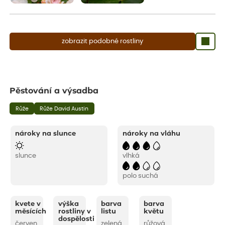
zobrazit podobné rostliny
Pěstování a výsadba
Růže
Růže David Austin
nároky na slunce
nároky na vláhu
slunce
vlhká
polo suchá
kvete v
výška
barva
barva
měsících
rostliny v
listu
květu
dospělosti
červen
zelená
růžová