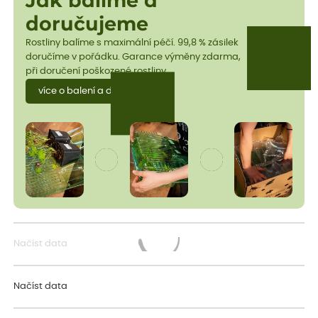
Jak balíme a
doručujeme
Rostliny balíme s maximální péčí. 99,8 % zásilek
doručíme v pořádku. Garance výměny zdarma,
při doručení poškozené rostliny.
více o balení a dopravě
Načíst data
Načítám...
Načíst data