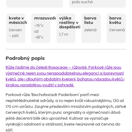
polo suchá
kvete v
mrazuvzdornost
výška
barva
barva
měsících
rostliny v
listu
květu
-15°c
dospělosti
červen
zelená
červená
až
1,7 m
- září
-18°c
Podrobný popis
Růže řadíme do čeledi Rosaceae – růžovité. Parkové růže jsou
výjimečné nejen svou nenapodobitelnou elegancí a barevností
květů, ale i dlouhým obdobím kvetení, bohatou násadou květů i
širokou variabilitou využití v zahradě.
Parková růže 'Bischofsstadt Paderborn' patří mezi
nepřehlédnutelné odrůdy, a to nejen kvůli robustnějšímu, 130 až
170 cm vzrůstu. Zaujme především množstvím poloplných, zářivě
červených květů, kterým punc originality a výjimečnosti dává
ještě decentní bílé oko uprostřed. Kultivar se vyznačuje
vynikající odolností a vitálností, kvete neúnavně od června do
září.