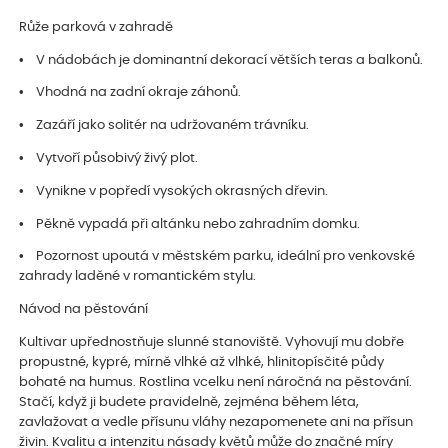
Růže parková v zahradě
• V nádobách je dominantní dekorací větších teras a balkonů.
• Vhodná na zadní okraje záhonů.
• Zazáří jako solitér na udržovaném trávníku.
• Vytvoří působivý živý plot.
• Vynikne v popředí vysokých okrasných dřevin.
• Pěkně vypadá při altánku nebo zahradním domku.
• Pozornost upoutá v městském parku, ideální pro venkovské
zahrady laděné v romantickém stylu.
Návod na pěstování
Kultivar upřednostňuje slunné stanoviště. Vyhovují mu dobře
propustné, kypré, mírně vlhké až vlhké, hlinitopísčité půdy
bohaté na humus. Rostlina vcelku není náročná na pěstování.
Stačí, když ji budete pravidelně, zejména během léta,
zavlažovat a vedle přísunu vláhy nezapomenete ani na přísun
živin. Kvalitu a intenzitu násady květů může do značné míry