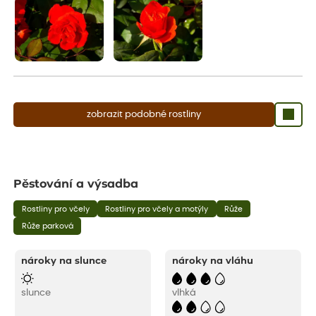
zobrazit podobné rostliny
Pěstování a výsadba
Rostliny pro včely
Rostliny pro včely a motýly
Růže
Růže parková
nároky na slunce
nároky na vláhu
slunce
vlhká