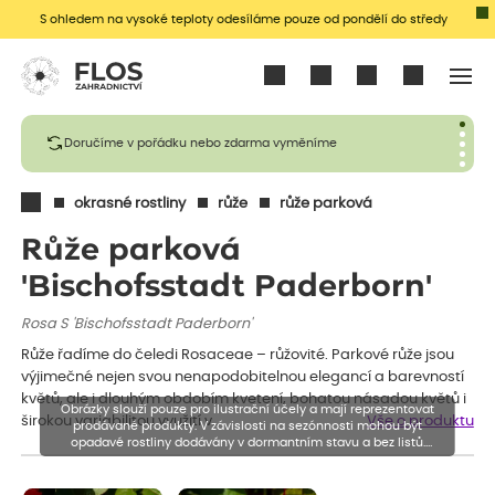
S ohledem na vysoké teploty odesíláme pouze od pondělí do středy
Přihlásit se
Doručíme v pořádku nebo zdarma vyměníme
okrasné rostliny
růže
růže parková
Růže parková
'Bischofsstadt Paderborn'
Rosa S 'Bischofsstadt Paderborn'
Růže řadíme do čeledi Rosaceae – růžovité. Parkové růže jsou
výjimečné nejen svou nenapodobitelnou elegancí a barevností
květů, ale i dlouhým obdobím kvetení, bohatou násadou květů i
Obrázky slouží pouze pro ilustrační účely a mají reprezentovat
širokou variabilitou využití v…
Vše o produktu
prodávané produkty. V závislosti na sezónnosti mohou být
opadavé rostliny dodávány v dormantním stavu a bez listů.
Rostliny mohou být také sestřiženy níže, než je uvedená výška,
aby se podpořil nový růst.