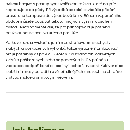
ovlivnit hnojivo s postupným uvolňováním živin, které na jaře
zapracujete do půdy. Při výsadbě se také osvědčilo přidání
prosátého kompostu do výsadbové jámy. Během vegetačního
období můžete používat tekutá hnojiva s vyšším obsahem
fosforu. Nezapomeňte ale, že pro přihnojování je potřeba
používat pouze hnojiva určena pro růže.
Parkové růže si vystačí s jarním odstraňováním suchých,
slabých a poškozených výhonků, takže výraznější zmlazovací
řez je potřebný až po 4 či 5 letech. Odstraňování odkvetlých
květů a poškozených nebo napadených listů v průběhu
vegetace podpoří kondici rostliny i bohatší kvetení. Kultivar si se
slabšími mrazy poradí hravě, při silnějších mrazech ho chraňte
vrstvou mulče a smrkovými větvemi.