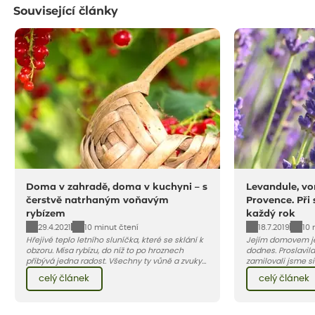
Související články
Doma v zahradě, doma v kuchyni – s
Levandule, vo
čerstvě natrhaným voňavým
Provence. Při
rybízem
každý rok
29.4.2021
18.7.2019
10 minut čtení
10 
Hřejivé teplo letního sluníčka, které se sklání k
Jejím domovem je
obzoru. Mísa rybízu, do níž to po hroznech
dodnes. Proslavila
přibývá jedna radost. Všechny ty vůně a zvuky
zamilovali jsme si 
červencové zahrady. Sklizeň rybízu do kuchyně
Evropy. Koneckonců, i Petr Hapka j
celý článek
celý článek
vnese neuvěřitelný klid a radost. A taky trochu
slavnou písničku 
bezstarostnosti dětství při mlsání babiččina
zpěvačky Hany Heg
drobenkového koláče s rybízem.