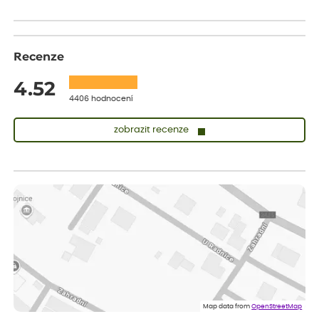
Recenze
4.52
4406 hodnocení
zobrazit recenze
Lenka
ověřený nákup
před 1 dnem
Měla jsem pouze 1objednavku a zatím jsem spokojená se
sazenicemi
Miroslava
ověřený nákup
před 1 dnem
Rostliny byly v pořádku, dobře zabalené, celková spokojenost.
Dominika
ověřený nákup
před 1 dnem
Doporučuji :). Spokojenost, stromky v pěkném stavu. Jediné, co
Map data from
OpenStreetMap
my chybělo, bylo komunikování nedostupného zboží před