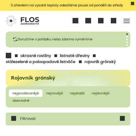
S ohledem na vysoké teploty odesíláme pouze od pondělí do středy
Přihlásit se
Doručíme v pořádku nebo zdarma vyměníme
okrasné rostliny
listnaté dřeviny
stálezelené a poloopadavé listnáče
rojovník grónský
Rojovník grónský
nejprodávanější
nejnovější
nejdražší
nejlevnější
abecedně
Filtrovat