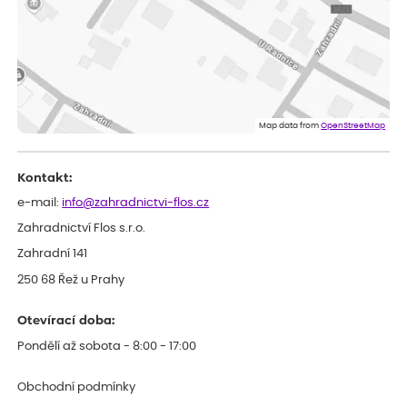
Marcela
ověřený nákup
dnes
Jsem spokojená a budu vás doporučovat.
Vratislav
ověřený nákup
dnes
Spokojenost rostlina dorazila vpořádku
Map data from
OpenStreetMap
Kontakt:
e-mail:
info@zahradnictvi-flos.cz
Zahradnictví Flos s.r.o.
Zahradní 141
250 68 Řež u Prahy
Otevírací doba:
Pondělí až sobota - 8:00 - 17:00
Obchodní podmínky