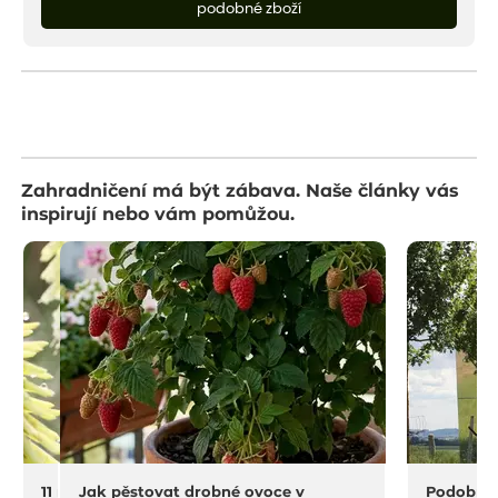
podobné zboží
Zahradničení má být zábava. Naše články vás
inspirují nebo vám pomůžou.
11 na rostliny do sucha a horka
Jak pěstovat drobné ovoce v
Podobný 