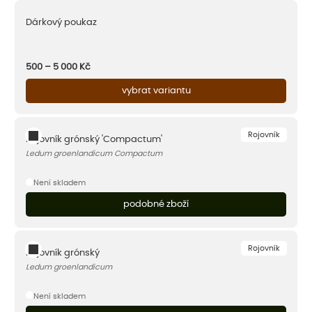
Dárkový poukaz
500 – 5 000
Kč
vybrat variantu
Rojovník
Rojovník grónský 'Compactum'
Ledum groenlandicum Compactum
Není skladem
podobné zboží
Rojovník
Rojovník grónský
Ledum groenlandicum
Není skladem