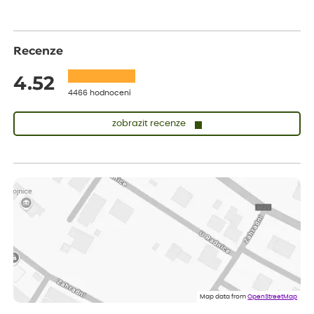
Recenze
4.52
4466 hodnocení
zobrazit recenze
Vladimíra
ověřený nákup
dnes
Vše v pořádku, jsem spokojena.
Iveta
ověřený nákup
dnes
Rostlina mi přišla v dobrém stavu, jsem spokojená.
Zuzana
ověřený nákup
dnes
Spokojenost s dodáním kvalitních rostlin
Map data from
OpenStreetMap