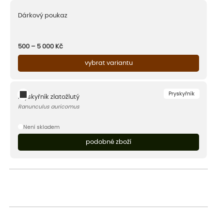
Dárkový poukaz
500 – 5 000
Kč
vybrat variantu
Pryskyřník
Pryskyřník zlatožlutý
Ranunculus auricomus
Není skladem
podobné zboží