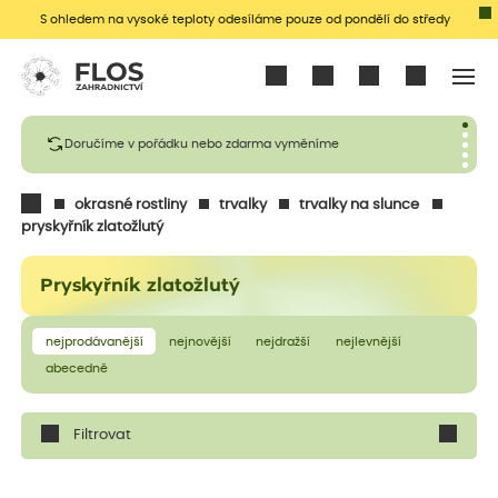
S ohledem na vysoké teploty odesíláme pouze od pondělí do středy
Přihlásit se
Doručíme v pořádku nebo zdarma vyměníme
okrasné rostliny
trvalky
trvalky na slunce
pryskyřník zlatožlutý
Pryskyřník zlatožlutý
nejprodávanější
nejnovější
nejdražší
nejlevnější
abecedně
Filtrovat