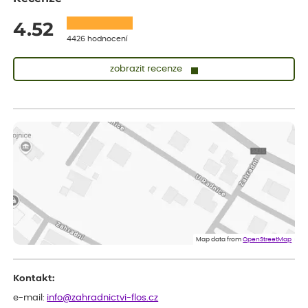
4.52
4426 hodnocení
zobrazit recenze
Zuzana
ověřený nákup
dnes
Vše přišlo velice rychle krásně zabalené. Rostlinky po přesazení
velice dobře prospívají
Jarda
ověřený nákup
dnes
Dobrý den, byli jsme spokojeni
Lenka
ověřený nákup
dnes
Eshop, objednání bylo v pořádku, žádný problém. Jen jsem byla
Map data from
OpenStreetMap
smutná z dodávky jedné kytky, která nebyla v nejlepší kondici a i
po zasazení vypadá spíše, že odejde, než že se chytne. Byla to
celkově slabá rostlina oproti ostatním.
Kontakt:
e-mail:
info@zahradnictvi-flos.cz