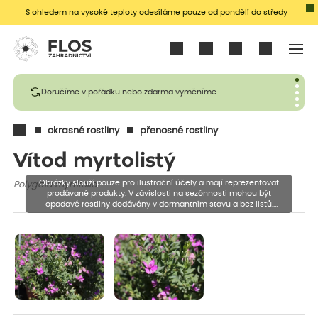
S ohledem na vysoké teploty odesíláme pouze od pondělí do středy
Přihlásit se
Doručíme v pořádku nebo zdarma vyměníme
okrasné rostliny
přenosné rostliny
Vítod myrtolistý
Obrázky slouží pouze pro ilustrační účely a mají reprezentovat
Polygala myrtifolia
prodávané produkty. V závislosti na sezónnosti mohou být
opadavé rostliny dodávány v dormantním stavu a bez listů.
Rostliny mohou být také sestřiženy níže, než je uvedená výška,
aby se podpořil nový růst.