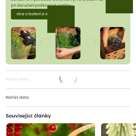
při doručení poškozené rostliny.
více o balení a dopravě
Načíst data
Načítám...
Načíst data
Související články