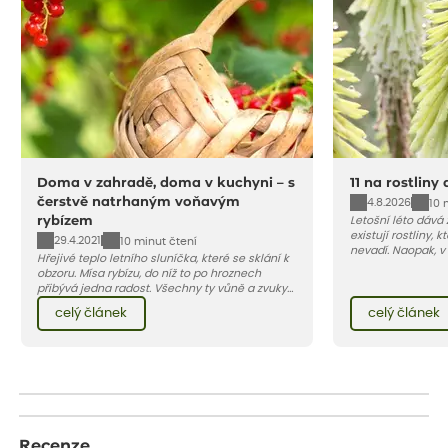
Doma v zahradě, doma v kuchyni – s
11 na rostliny
čerstvě natrhaným voňavým
4.8.2026
10 
rybízem
Letošní léto dává
existují rostliny,
29.4.2021
10 minut čtení
nevadí. Naopak, v
Hřejivé teplo letního sluníčka, které se sklání k
osluněné terase s
obzoru. Mísa rybízu, do níž to po hroznech
pro vás 11 tipů na
přibývá jedna radost. Všechny ty vůně a zvuky
horké a suché léto
červencové zahrady. Sklizeň rybízu do kuchyně
Pojďme se podívat,
celý článek
celý článek
vnese neuvěřitelný klid a radost. A taky trochu
bezstarostnosti dětství při mlsání babiččina
drobenkového koláče s rybízem.
Recenze