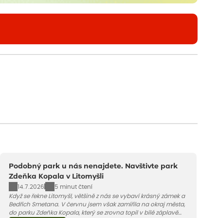
Podobný park u nás nenajdete. Navštivte park
Zdeňka Kopala v Litomyšli
14.7.2026
5 minut čtení
Když se řekne Litomyšl, většině z nás se vybaví krásný zámek a
Bedřich Smetana. V červnu jsem však zamířila na okraj města,
do parku Zdeňka Kopala, který se zrovna topil v bílé záplavě