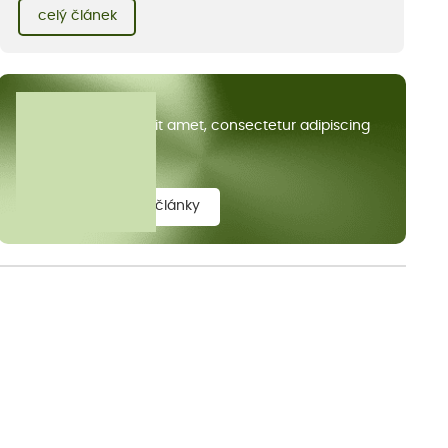
kvetoucích kopretin. Fotky řeknou víc než slova, přidávám k
celý článek
nim pár řádků o tom, jak tento jedinečný kus krajiny vznikl.
Všechny články
Lorem ipsum dolor sit amet, consectetur adipiscing
elit.
zobrazit všechny články