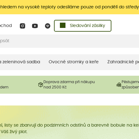
ohledem na vysoké teploty odesíláme pouze od pondělí do středy
bchod
Sledování zásilky
 a zeleninová sadba
Ovocné stromky a keře
Zahradnické p
Doprava zdarma při nákupu
Pěstujem
ladem
nad 2500 Kč
způsobe
listy se zbarvují do podzimních odstínů a barevné bobule na keří
 Váš živý plot.