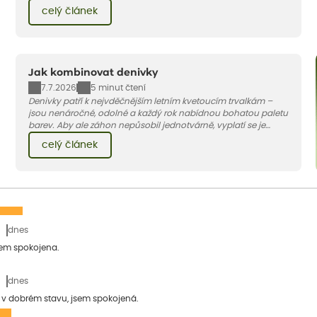
pár základních pravidel. V tomto článku vám poradíme, jak na
celý článek
to.
Jak kombinovat denivky
7.7.2026
5 minut čtení
Denivky patří k nejvděčnějším letním kvetoucím trvalkám –
jsou nenáročné, odolné a každý rok nabídnou bohatou paletu
barev. Aby ale záhon nepůsobil jednotvárně, vyplatí se je
doplnit vhodnými sousedy. V dnešním článku vám ukážeme, s
celý článek
jakými trvalkami a travinami denivky nejlépe ladí.
dnes
sem spokojena.
dnes
a v dobrém stavu, jsem spokojená.