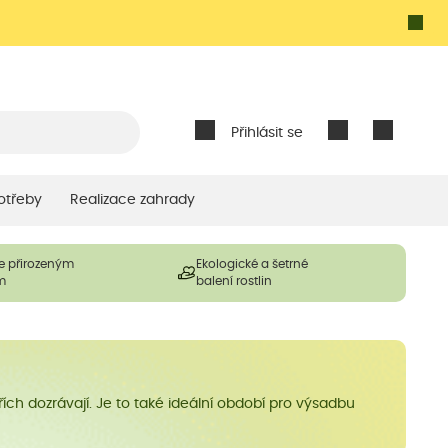
Přihlásit se
otřeby
Realizace zahrady
e přirozeným
Ekologické a šetrné
m
balení rostlin
ch dozrávají. Je to také ideální období pro výsadbu