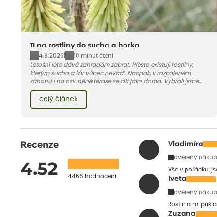
11 na rostliny do sucha a horka
4.8.2026
10 minut čtení
Letošní léto dává zahradám zabrat. Přesto existují rostliny,
kterým sucho a žár vůbec nevadí. Naopak, v rozpáleném
záhonu i na osluněné terase se cítí jako doma. Vybrali jsme
pro vás 11 tipů na odolné druhy, které zvládnou horké a suché
léto bez pravidelné zálivky. Pojďme se podívat, které to jsou.
celý článek
Recenze
Vladimíra
ověřený nákup
4.52
Vše v pořádku, j
4466 hodnocení
Iveta
ověřený nákup
Rostlina mi přišl
Zuzana