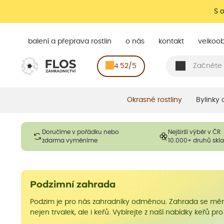
S 
balení a přeprava rostlin
o nás
kontakt
velkoo
4.52/5
Okrasné rostliny
Bylinky
Doručíme v pořádku nebo
Nejširší výběr v ČR
zdarma vyměníme
10.000+ druhů sk
Podzimní zahrada
Podzim je pro nás zahradníky odměnou. Zahrada se mění, 
nejen trvalek, ale i keřů. Vybírejte z naší nabídky keřů pro