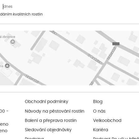
dnes
dáním kvalitních rostlin
Obchodní podmínky
Blog
:00 -
Návody na pěstování rostlin
O nás
Balení a přeprava rostlin
Velkoobchod
řeno
Sledování objednávky
Kariéra
řeno