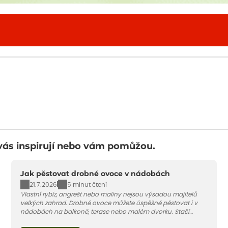
vás inspirují nebo vám pomůžou.
Jak pěstovat drobné ovoce v nádobách
21.7.2026
5 minut čtení
Vlastní rybíz, angrešt nebo maliny nejsou výsadou majitelů
velkých zahrad. Drobné ovoce můžete úspěšně pěstovat i v
nádobách na balkoně, terase nebo malém dvorku. Stačí
vybrat vhodnou odrůdu, dostatečně velký květináč a dodržet