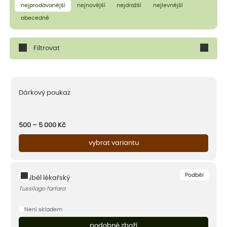
nejprodávanější
nejnovější
nejdražší
nejlevnější
abecedně
Filtrovat
Dárkový poukaz
500 – 5 000
Kč
vybrat variantu
Podběl
Podběl lékařský
Tussilago farfara
Není skladem
podobné zboží