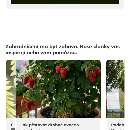
Zahradničení má být zábava. Naše články vás
inspirují nebo vám pomůžou.
11 na rostliny do sucha a horka
Jak pěstovat drobné ovoce v
Podobný 