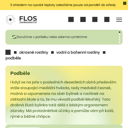
S ohledem na vysoké teploty odesíláme pouze od pondělí do středy
Přihlásit se
Doručíme v pořádku nebo zdarma vyměníme
okrasné rostliny
vodní a bahenní rostliny
podběle
Podběle
I když se na jaře v posledních desetiletích sbírá především
stále stoupající mediální hvězda, tedy medvědí česnek,
možná si vzpomenete na sběr bylinek a rostlinek na
základní škole a to, že mu vévodil podběl lékařský. Tato
drobná žlutá bylinka totiž dělá s lidským organismem
zázraky. Má protizánětlivé účinky a pomůže vám při kašli,
rýmě a běžné chřipce.