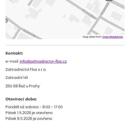
Miroslava
ověřený nákup
před 1 dnem
Rostliny byly v pořádku, dobře zabalené, celková spokojenost.
Dominika
ověřený nákup
před 1 dnem
Doporučuji :). Spokojenost, stromky v pěkném stavu. Jediné, co
Map data from
OpenStreetMap
my chybělo, bylo komunikování nedostupného zboží před
odesláním objednávky, objednali bychom obratem náhradu.
Děkujeme
Kontakt:
e-mail:
info@zahradnictvi-flos.cz
Zahradnictví Flos s.r.o.
Zahradní 141
250 68 Řež u Prahy
Otevírací doba:
Pondělí až sobota - 8:00 - 17:00
Pátek 1.5.2026 je otevřeno
Pátek 8.5.2026 je zavřeno