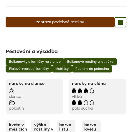
aby se podpořil nový růst.
zobrazit podobné rostliny
Pěstování a výsadba
Balkonovky a letničky na slunce
Balkonové rostliny a letničky
Fialově kvetoucí letničky
Muškáty
Rostliny do polostínu
nároky na slunce
nároky na vláhu
slunce
vlhká
polostín
polo suchá
kvete v
výška
barva
barva
měsících
rostliny v
listu
květu