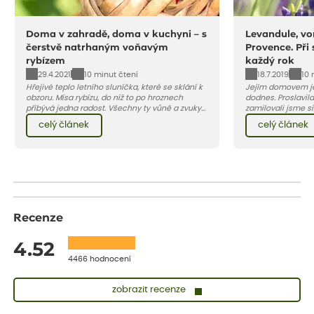
Doma v zahradě, doma v kuchyni – s
Levandule, vo
čerstvě natrhaným voňavým
Provence. Při
rybízem
každý rok
29.4.2021
18.7.2019
10 minut čtení
10 
Hřejivé teplo letního sluníčka, které se sklání k
Jejím domovem je
obzoru. Mísa rybízu, do níž to po hroznech
dodnes. Proslavila
přibývá jedna radost. Všechny ty vůně a zvuky
zamilovali jsme si 
červencové zahrady. Sklizeň rybízu do kuchyně
Evropy. Koneckonců, i Petr Hapka j
celý článek
celý článek
vnese neuvěřitelný klid a radost. A taky trochu
slavnou písničku 
bezstarostnosti dětství při mlsání babiččina
zpěvačky Hany Heg
drobenkového koláče s rybízem.
Recenze
4.52
4466 hodnocení
zobrazit recenze