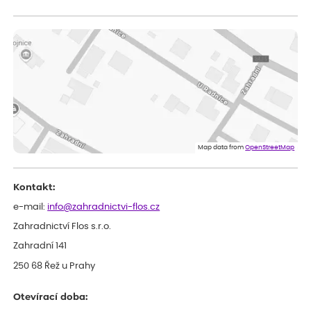
Vladimíra
ověřený nákup
dnes
Vše v pořádku, jsem spokojena.
Iveta
ověřený nákup
dnes
Rostlina mi přišla v dobrém stavu, jsem spokojená.
Zuzana
ověřený nákup
dnes
Spokojenost s dodáním kvalitních rostlin
Map data from
OpenStreetMap
Kontakt:
e-mail:
info@zahradnictvi-flos.cz
Zahradnictví Flos s.r.o.
Zahradní 141
250 68 Řež u Prahy
Otevírací doba: