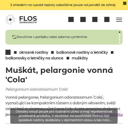
S ohledem na vysoké teploty odesíláme pouze od pondělí do středy
Přihlásit se
Doručíme v pořádku nebo zdarma vyměníme
okrasné rostliny
balkonové rostliny a letničky
balkonovky a letničky na slunce
muškáty
Muškát, pelargonie vonná
'Cola'
Pelargonium odoratissimum 'Cola'
Vonná pelargonie, Pelargonium odoratissimum 'Cola',
vyznačující se kompaktním růstem s dobrým větvením, svěží
zelení listů a výraznou vůní Coca Coly. Kvete jemnými drobnými
Obrázky slouží pouze pro ilustrační účely a mají reprezentovat
jednoduchými květy v odstínech lila a bílé…
Vše o produktu
prodávané produkty. V závislosti na sezónnosti mohou být
opadavé rostliny dodávány v dormantním stavu a bez listů.
Rostliny mohou být také sestřiženy níže, než je uvedená výška,