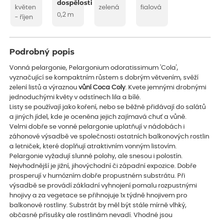
dospělosti
květen
zelená
fialová
0,2 m
- říjen
Podrobný popis
Vonná pelargonie, Pelargonium odoratissimum 'Cola',
vyznačující se kompaktním růstem s dobrým větvením, svěží
zelení listů a výraznou
vůní Coca Coly
. Kvete jemnými drobnými
jednoduchými květy v odstínech lila a bílé.
Listy se používají jako koření, nebo se běžně přidávají do salátů
a jiných jídel, kde je oceněna jejich zajímavá chuť a vůně.
Velmi dobře se vonné pelargonie uplatňují v nádobách i
záhonové výsadbě ve společnosti ostatních balkonových rostlin
a letniček, které doplňují atraktivním vonným listovím.
Pelargonie vyžadují slunné polohy, ale snesou i polostín.
Nejvhodnější je jižní, jihovýchodní či západní expozice. Dobře
prosperují v humózním dobře propustném substrátu. Při
výsadbě se provádí základní vyhnojení pomalu rozpustnými
hnojivy a za vegetace se přihnojuje 1x týdně hnojivem pro
balkonové rostliny. Substrát by měl být stále mírně vlhký,
občasné přísušky ale rostlinám nevadí. Vhodné jsou