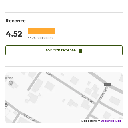
Recenze
4.52
4406 hodnocení
zobrazit recenze
Lenka
ověřený nákup
před 1 dnem
Měla jsem pouze 1objednavku a zatím jsem spokojená se
sazenicemi
Miroslava
ověřený nákup
před 1 dnem
Rostliny byly v pořádku, dobře zabalené, celková spokojenost.
Dominika
ověřený nákup
před 1 dnem
Doporučuji :). Spokojenost, stromky v pěkném stavu. Jediné, co
Map data from
OpenStreetMap
my chybělo, bylo komunikování nedostupného zboží před
odesláním objednávky, objednali bychom obratem náhradu.