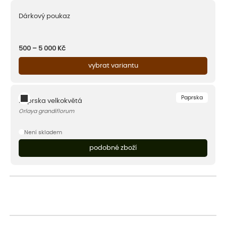
Dárkový poukaz
500 – 5 000
Kč
vybrat variantu
Paprska
Paprska velkokvětá
Orlaya grandiflorum
Není skladem
podobné zboží