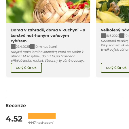
Doma v zahradě, doma v kuchyni – s
Velkolepý náv
čerstvě natrhaným voňavým
16.6.2022
10
rybízem
Dokonalá trvalka,
Díky samým skvěl
29.4.2021
10 minut čtení
trvalkových záho
Hřejivé teplo letního sluníčka, které se sklání k
zahradách, ale i 
obzoru. Mísa rybízu, do níž to po hroznech
přibývá jedna radost. Všechny ty vůně a zvuky
červencové zahrady. Sklizeň rybízu do kuchyně
celý článek
celý článek
vnese neuvěřitelný klid a radost. A taky trochu
bezstarostnosti dětství při mlsání babiččina
drobenkového koláče s rybízem.
Recenze
4.52
4447 hodnocení