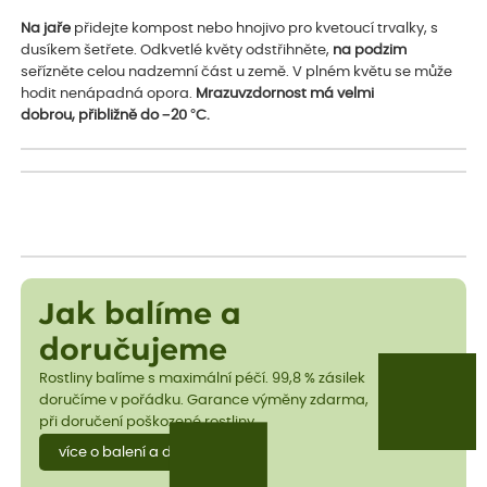
Na jaře
přidejte kompost nebo hnojivo pro kvetoucí trvalky, s
dusíkem šetřete. Odkvetlé květy odstřihněte,
na podzim
seřízněte celou nadzemní část u země. V plném květu se může
hodit nenápadná opora.
Mrazuvzdornost má velmi
dobrou, přibližně do −20 °C.
Jak balíme a
doručujeme
Rostliny balíme s maximální péčí. 99,8 % zásilek
doručíme v pořádku. Garance výměny zdarma,
při doručení poškozené rostliny.
více o balení a dopravě