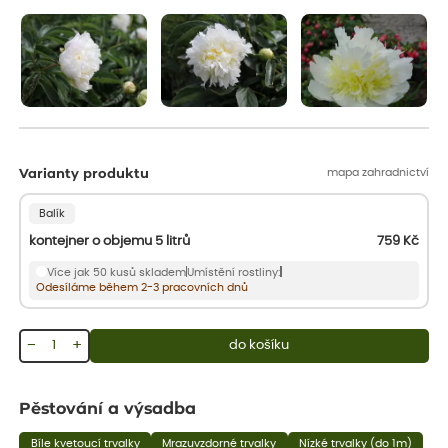
aby se podpořil nový růst.
mapa zahradnictví
Varianty produktu
Balík
kontejner o objemu 5 litrů
759
Kč
Více jak 50 kusů skladem
Umístění rostliny:
Odesíláme během 2-3 pracovních dnů
−
+
do košíku
Pěstování a výsadba
Bíle kvetoucí trvalky
Mrazuvzdorné trvalky
Nízké trvalky (do 1m)