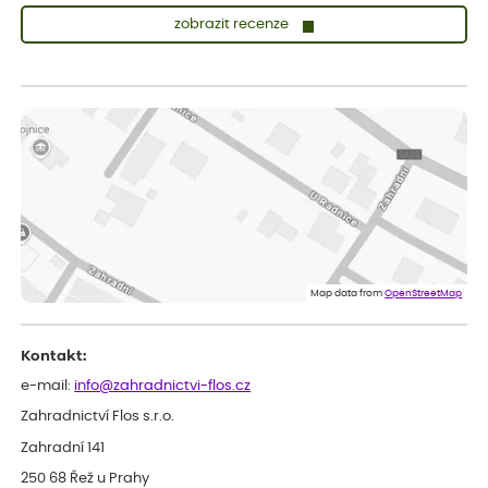
zobrazit recenze
Sandra
ověřený nákup
dnes
vše v naprostém pořádku
Eva
ověřený nákup
dnes
Velmi spokojená dekuji
Jana
ověřený nákup
dnes
Flos je nejlepší &#129321;
Map data from
OpenStreetMap
Kontakt:
e-mail:
info@zahradnictvi-flos.cz
Zahradnictví Flos s.r.o.
Zahradní 141
250 68 Řež u Prahy