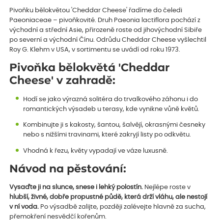
Pivoňku bělokvětou 'Cheddar Cheese' řadíme do čeledi
Paeoniaceae – pivoňkovité. Druh Paeonia lactiflora pochází z
východní a střední Asie, přirozeně roste od jihovýchodní Sibiře
po severní a východní Čínu. Odrůdu Cheddar Cheese vyšlechtil
Roy G. Klehm v USA, v sortimentu se uvádí od roku 1973.
Pivoňka bělokvětá 'Cheddar
Cheese' v zahradě:
Hodí se jako výrazná solitéra do trvalkového záhonu i do
romantických výsadeb u terasy, kde vynikne vůně květů.
Kombinujte ji s kakosty, šantou, šalvějí, okrasnými česneky
nebo s nižšími travinami, které zakryjí listy po odkvětu.
Vhodná k řezu, květy vypadají ve váze luxusně.
Návod na pěstování:
Vysaďte ji na slunce, snese i lehký polostín.
Nejlépe roste v
hlubší, živné, dobře propustné půdě, která drží vláhu, ale nestojí
v ní voda.
Po výsadbě zalijte, později zalévejte hlavně za sucha,
přemokření nesvědčí kořenům.