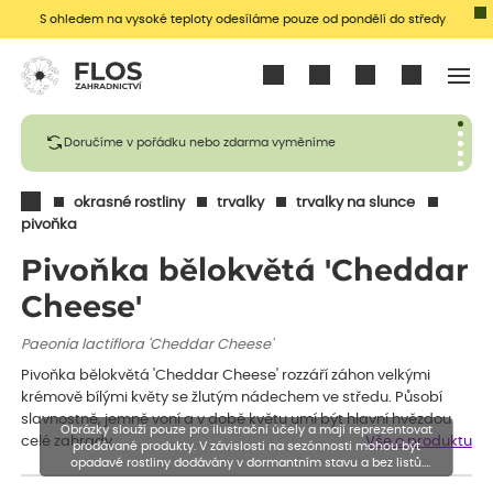
S ohledem na vysoké teploty odesíláme pouze od pondělí do středy
Přihlásit se
Doručíme v pořádku nebo zdarma vyměníme
okrasné rostliny
trvalky
trvalky na slunce
pivoňka
Pivoňka bělokvětá 'Cheddar
Cheese'
Paeonia lactiflora 'Cheddar Cheese'
Pivoňka bělokvětá 'Cheddar Cheese' rozzáří záhon velkými
krémově bílými květy se žlutým nádechem ve středu. Působí
slavnostně, jemně voní a v době květu umí být hlavní hvězdou
Obrázky slouží pouze pro ilustrační účely a mají reprezentovat
celé zahrady.
Vše o produktu
prodávané produkty. V závislosti na sezónnosti mohou být
opadavé rostliny dodávány v dormantním stavu a bez listů.
Rostliny mohou být také sestřiženy níže, než je uvedená výška,