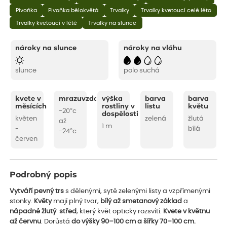
Pivoňka
Pivoňka bělokvětá
Trvalky
Trvalky kvetoucí celé léto
Trvalky kvetoucí v létě
Trvalky na slunce
nároky na slunce
nároky na vláhu
slunce
polo suchá
kvete v
mrazuvzdornost
výška
barva
barva
měsících
rostliny v
listu
květu
-20°c
dospělosti
květen
zelená
žlutá
až
1 m
-
bílá
-24°c
červen
Podrobný popis
Vytváří pevný trs
s dělenými, sytě zelenými listy a vzpřímenými
stonky.
Květy
mají plný tvar,
bílý až smetanový základ
a
nápadné žlutý
střed
, který květ opticky rozsvítí.
Kvete v květnu
až červnu
. Dorůstá
do výšky 90–100 cm a šířky 70–100 cm.