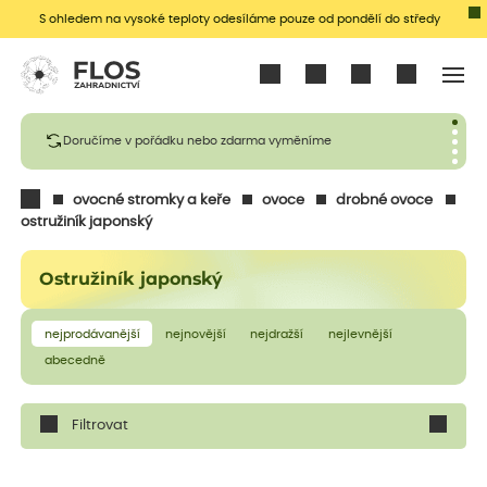
S ohledem na vysoké teploty odesíláme pouze od pondělí do středy
Přihlásit se
Doručíme v pořádku nebo zdarma vyměníme
ovocné stromky a keře
ovoce
drobné ovoce
ostružiník japonský
Ostružiník japonský
nejprodávanější
nejnovější
nejdražší
nejlevnější
abecedně
Filtrovat