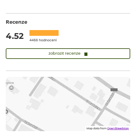
Recenze
4.52
4466 hodnocení
zobrazit recenze
Vladimíra
ověřený nákup
dnes
Vše v pořádku, jsem spokojena.
Iveta
ověřený nákup
dnes
Rostlina mi přišla v dobrém stavu, jsem spokojená.
Zuzana
ověřený nákup
dnes
Spokojenost s dodáním kvalitních rostlin
Map data from
OpenStreetMap