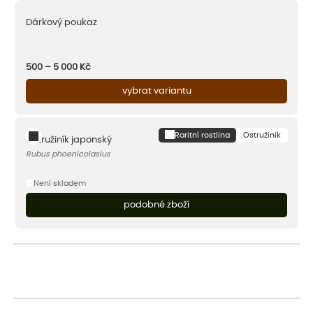
Dárkový poukaz
500 – 5 000
Kč
vybrat variantu
Raritní rostlina
Ostružiník
Ostružiník japonský
Rubus phoenicolasius
Není skladem
podobné zboží