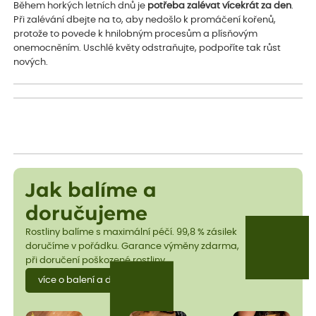
Během horkých letních dnů je
potřeba zalévat vícekrát za den
.
Při zalévání dbejte na to, aby nedošlo k promáčení kořenů,
protože to povede k hnilobným procesům a plísňovým
onemocněním. Uschlé květy odstraňujte, podpoříte tak růst
nových.
Jak balíme a
doručujeme
Rostliny balíme s maximální péčí. 99,8 % zásilek
doručíme v pořádku. Garance výměny zdarma,
při doručení poškozené rostliny.
více o balení a dopravě