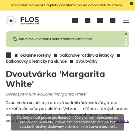
S ohledem na vysoké teploty odesíláme pouze od pondělí do středy
Přihlásit se
Doručíme v pořádku nebo zdarma vyměníme
okrasné rostliny
balkonové rostliny a letničky
balkonovky a letničky na slunce
dvoutvárky
Dvoutvárka 'Margarita
White'
Osteospermum ecklonis 'Margarita White'
Dvoutvárka se pěstuje pro své sedmikráskové květy, které
rozzáří květináče po celé léto. Vybrat si můžete z různých barev,
ovšem tento bílý kultivar se hodí doo kombinace se všemi
Obrázky slouží pouze pro ilustrační účely a mají reprezentovat
ostatními letničkami. Listy jsou…
Vše o produktu
prodávané produkty. V závislosti na sezónnosti mohou být
opadavé rostliny dodávány v dormantním stavu a bez listů.
Rostliny mohou být také sestřiženy níže, než je uvedená výška,