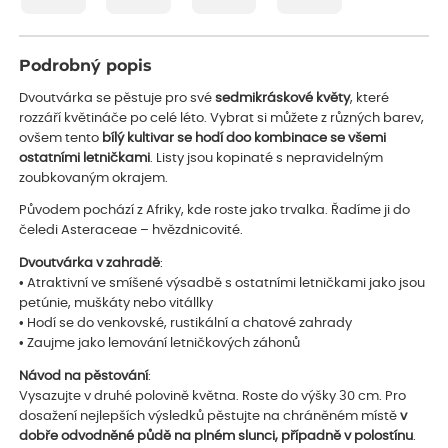
Podrobný popis
Dvoutvárka se pěstuje pro své
sedmikráskové květy
, které
rozzáří květináče po celé léto. Vybrat si můžete z různých barev,
ovšem tento
bílý kultivar se hodí doo kombinace se všemi
ostatními letničkami
. Listy jsou kopinaté s nepravidelným
zoubkovaným okrajem.
Původem pochází z Afriky, kde roste jako trvalka. Řadíme ji do
čeledi Asteraceae – hvězdnicovité.
Dvoutvárka v zahradě
:
• Atraktivní ve smíšené výsadbě s ostatními letničkami jako jsou
petúnie, muškáty nebo vitállky
• Hodí se do venkovské, rustikální a chatové zahrady
• Zaujme jako lemování letničkových záhonů
Návod na pěstování
:
Vysazujte v druhé polovině května. Roste do výšky 30 cm. Pro
dosažení nejlepších výsledků pěstujte na chráněném místě
v
dobře odvodněné půdě na plném slunci, případně v polostínu
.