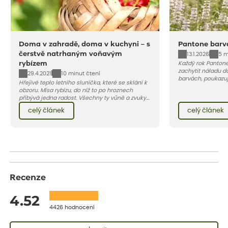
Doma v zahradě, doma v kuchyni – s
Pantone barv
čerstvě natrhaným voňavým
13.1.2026
5 m
rybízem
Každý rok Pantone
zachytit náladu d
29.4.2021
10 minut čtení
barvách, poukazuj
Hřejivé teplo letního sluníčka, které se sklání k
nadechnutí. Jaká 
obzoru. Mísa rybízu, do níž to po hroznech
2026? V článku naj
přibývá jedna radost. Všechny ty vůně a zvuky
této barvě.
červencové zahrady. Sklizeň rybízu do kuchyně
celý článek
celý článek
vnese neuvěřitelný klid a radost. A taky trochu
bezstarostnosti dětství při mlsání babiččina
drobenkového koláče s rybízem.
Recenze
4.52
4426 hodnocení