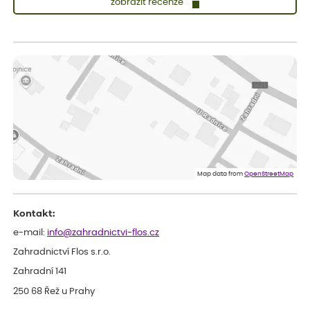
zobrazit recenze
Zuzana
ověřený nákup
dnes
Vše přišlo velice rychle krásně zabalené. Rostlinky po přesazení
velice dobře prospívají
Jarda
ověřený nákup
dnes
Dobrý den, byli jsme spokojeni
Lenka
ověřený nákup
dnes
Eshop, objednání bylo v pořádku, žádný problém. Jen jsem byla
Map data from
OpenStreetMap
smutná z dodávky jedné kytky, která nebyla v nejlepší kondici a i
po zasazení vypadá spíše, že odejde, než že se chytne. Byla to
celkově slabá rostlina oproti ostatním.
Kontakt:
e-mail:
info@zahradnictvi-flos.cz
Zahradnictví Flos s.r.o.
Zahradní 141
250 68 Řež u Prahy