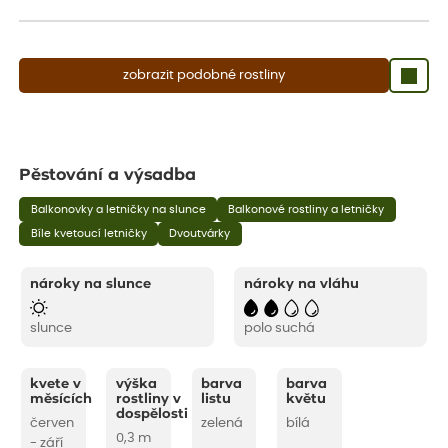
aby se podpořil nový růst.
zobrazit podobné rostliny
Pěstování a výsadba
Balkonovky a letničky na slunce
Balkonové rostliny a letničky
Bíle kvetoucí letničky
Dvoutvárky
nároky na slunce
nároky na vláhu
slunce
polo suchá
kvete v
výška
barva
barva
měsících
rostliny v
listu
květu
dospělosti
červen
zelená
bílá
0,3 m
- září