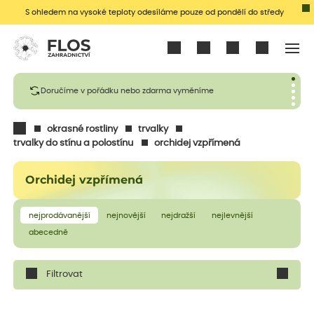
S ohledem na vysoké teploty odesíláme pouze od pondělí do středy
Přihlásit se
Doručíme v pořádku nebo zdarma vyměníme
okrasné rostliny
trvalky
trvalky do stínu a polostínu
orchidej vzpřímená
Orchidej vzpřímená
nejprodávanější
nejnovější
nejdražší
nejlevnější
abecedně
Filtrovat