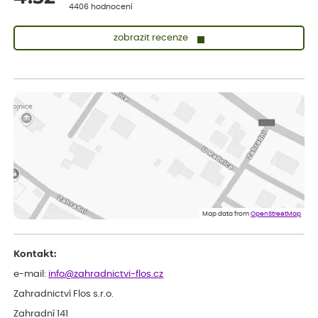
4406 hodnocení
zobrazit recenze
Lenka
ověřený nákup
před 1 dnem
Měla jsem pouze 1objednavku a zatím jsem spokojená se
sazenicemi
Miroslava
ověřený nákup
před 1 dnem
Rostliny byly v pořádku, dobře zabalené, celková spokojenost.
Dominika
ověřený nákup
před 1 dnem
Doporučuji :). Spokojenost, stromky v pěkném stavu. Jediné, co
Map data from
OpenStreetMap
my chybělo, bylo komunikování nedostupného zboží před
odesláním objednávky, objednali bychom obratem náhradu.
Děkujeme
Kontakt:
e-mail:
info@zahradnictvi-flos.cz
Zahradnictví Flos s.r.o.
Zahradní 141