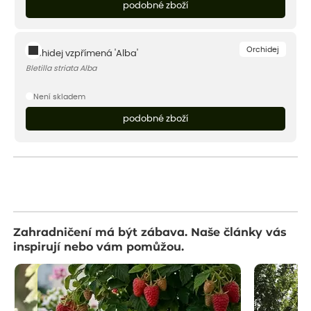
podobné zboží
Orchidej
Orchidej vzpřímená 'Alba'
Bletilla striata Alba
Není skladem
podobné zboží
Zahradničení má být zábava. Naše články vás
inspirují nebo vám pomůžou.