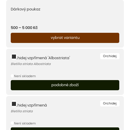
Dárkový poukaz
500 – 5 000
Kč
vybrat variantu
Orchidej
Orchidej vzpřímená 'Albostriata'
Bletilla striata Albostriata
Není skladem
podobné zboží
Orchidej
Orchidej vzpřímená
Bletilla striata
Není skladem