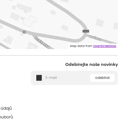
Map data from
OpenStreetMap
Odebírejte naše novinky
odebírat
ě
 údajů
ouborů