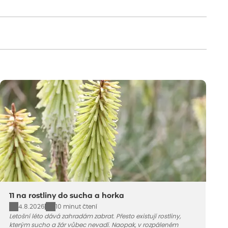
11 na rostliny do sucha a horka
4.8.2026
10 minut čtení
Letošní léto dává zahradám zabrat. Přesto existují rostliny,
kterým sucho a žár vůbec nevadí. Naopak, v rozpáleném