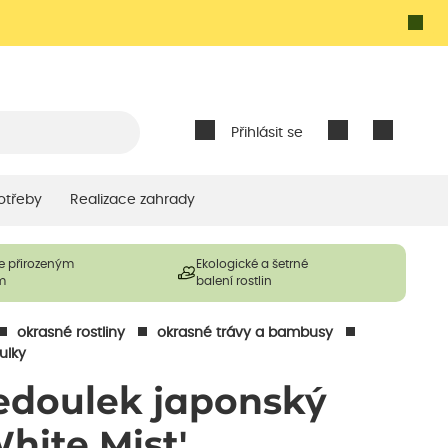
Přihlásit se
otřeby
Realizace zahrady
e přirozeným
Ekologické a šetrné
m
balení rostlin
okrasné rostliny
okrasné trávy a bambusy
ulky
edoulek japonský
White Mist'