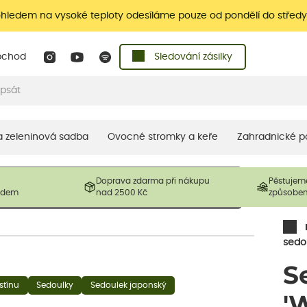
ohledem na vysoké teploty odesíláme pouze od pondělí do středy
bchod
Sledování zásilky
 a zeleninová sadba
Ovocné stromky a keře
Zahradnické p
 prodávané produkty. V závislosti na sezónnosti mohou být
Doprava zdarma při nákupu
Pěstujem
ostliny mohou být také sestřiženy níže, než je uvedená
ladem
nad 2500 Kč
způsobe
řil nový růst.
sedo
S
stínu
Sedoulky
Sedoulek japonský
'