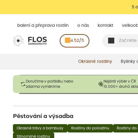
S 
balení a přeprava rostlin
o nás
kontakt
velkoo
4.52/5
Okrasné rostliny
Bylinky
Obrázky slouží pouze pro ilustrační účely a mají reprezentovat
Doručíme v pořádku nebo
Nejširší výběr v ČR
opadavé rostliny dodávány v dormantním stavu a bez listů. R
zdarma vyměníme
10.000+ druhů sk
výška, aby se podpo
Pěstování a výsadba
Okrasné trávy a bambusy
Rostliny do polostínu
Rostliny do 
Stínomilné rostliny