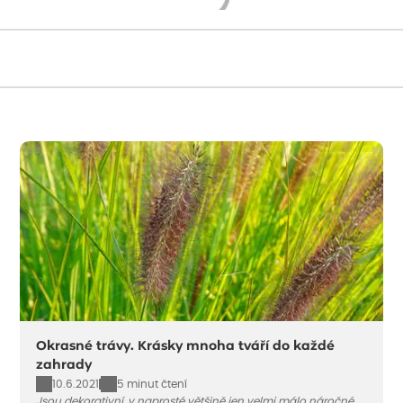
Načítám...
Okrasné trávy. Krásky mnoha tváří do každé
zahrady
10.6.2021
5 minut čtení
Jsou dekorativní, v naprosté většině jen velmi málo náročné