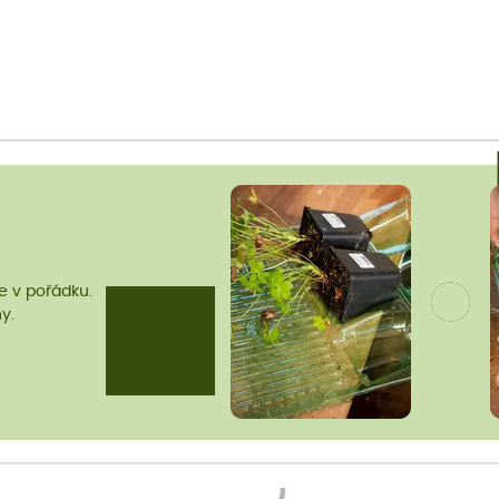
me v pořádku.
y.