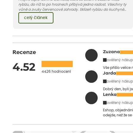
rybízu, do níž to po hroznech přibývá jedna radost. Všechny ty
vůně a zvuky červencové zahrady. Sklizeň rybízu do kuchyně
vnese neuvěřitelný klid a radost. A taky trochu bezstarostnosti
celý článek
dětství při mlsání babiččina drobenkového koláče s rybízem.
Recenze
Zuzana
ověřený nákup
4.52
Vše přišlo velice
4426 hodnocení
Jarda
ověřený nákup
Dobrý den, byli j
Lenka
ověřený nákup
Eshop, objednání 
odejde, než že se