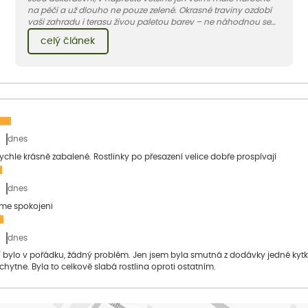
na péči a už dlouho ne pouze zelené. Okrasné traviny ozdobí
vaši zahradu i terasu živou paletou barev – ne náhodnou se
jedna z nejoblíbenějších jmenuje ozdobnice.
celý článek
dnes
 rychle krásně zabalené. Rostlinky po přesazení velice dobře prospívají
dnes
sme spokojeni
dnes
bylo v pořádku, žádný problém. Jen jsem byla smutná z dodávky jedné kytky, 
 chytne. Byla to celkově slabá rostlina oproti ostatním.