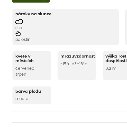
nároky na slunce
stín
polostín
kvete v
mrazuvzdornost
výška rost
měsících
dospělosti
-15°c až -18°c
červenec -
0,2 m
srpen
barva plodu
modrá