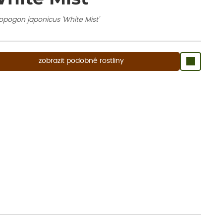
opogon japonicus 'White Mist'
zobrazit podobné rostliny