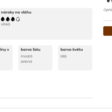
Ophi
nároky na vláhu
vlhká
liny v
barva listu
barva květu
modrá
bílá
zelená