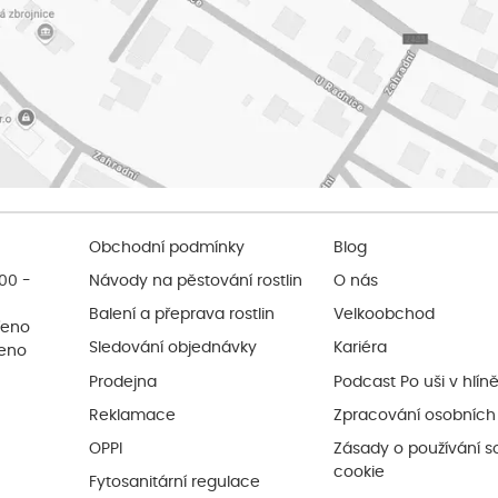
Obchodní podmínky
Blog
:00 -
Návody na pěstování rostlin
O nás
Balení a přeprava rostlin
Velkoobchod
řeno
Sledování objednávky
Kariéra
řeno
Prodejna
Podcast Po uši v hlín
Reklamace
Zpracování osobních
OPPI
Zásady o používání s
cookie
Fytosanitární regulace