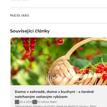
Načíst data
Načíst data
Související články
Doma v zahradě, doma v kuchyni – s čerstvě
natrhaným voňavým rybízem
29.4.2021
10 minut čtení
Hřejivé teplo letního sluníčka, které se sklání k obzoru. Mísa