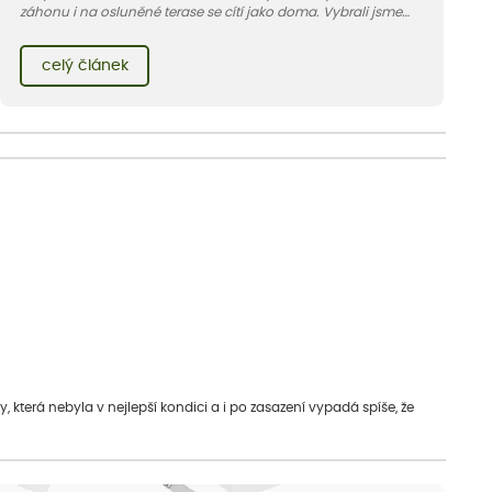
záhonu i na osluněné terase se cítí jako doma. Vybrali jsme
pro vás 11 tipů na odolné druhy, které zvládnou horké a suché
léto bez pravidelné zálivky. Pojďme se podívat, které to jsou.
celý článek
která nebyla v nejlepší kondici a i po zasazení vypadá spíše, že