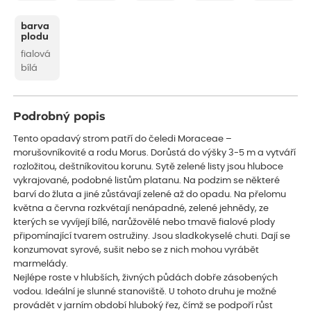
barva
plodu
fialová
bílá
Podrobný popis
Tento opadavý strom patří do čeledi Moraceae –
morušovníkovité a rodu Morus. Dorůstá do výšky 3-5 m a vytváří
rozložitou, deštníkovitou korunu. Sytě zelené listy jsou hluboce
vykrajované, podobné listům platanu. Na podzim se některé
barví do žluta a jiné zůstávají zelené až do opadu. Na přelomu
května a června rozkvétají nenápadné, zelené jehnědy, ze
kterých se vyvíjejí bílé, narůžovělé nebo tmavě fialové plody
připomínající tvarem ostružiny. Jsou sladkokyselé chuti. Dají se
konzumovat syrové, sušit nebo se z nich mohou vyrábět
marmelády.
Nejlépe roste v hlubších, živných půdách dobře zásobených
vodou. Ideální je slunné stanoviště. U tohoto druhu je možné
provádět v jarním období hluboký řez, čímž se podpoří růst