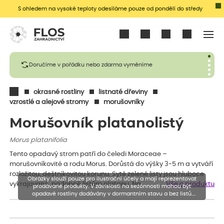
S ohledem na vysoké teploty odesíláme pouze od pondělí do středy
Přihlásit se
Doručíme v pořádku nebo zdarma vyměníme
okrasné rostliny
listnaté dřeviny
vzrostlé a alejové stromy
morušovníky
Morušovník platanolistý
Morus platanifolia
Tento opadavý strom patří do čeledi Moraceae –
morušovníkovité a rodu Morus. Dorůstá do výšky 3-5 m a vytváří
rozložitou, deštníkovitou korunu. Sytě zelené listy jsou hluboce
Obrázky slouží pouze pro ilustrační účely a mají reprezentovat
vykrajované, podobné listům platanu. Na…
Vše o produktu
prodávané produkty. V závislosti na sezónnosti mohou být
opadavé rostliny dodávány v dormantním stavu a bez listů.
Rostliny mohou být také sestřiženy níže, než je uvedená výška,
aby se podpořil nový růst.