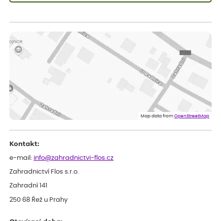
Lenka
ověřený nákup
před 1 dnem
Měla jsem pouze 1objednavku a zatím jsem spokojená se
sazenicemi
Miroslava
ověřený nákup
před 1 dnem
Rostliny byly v pořádku, dobře zabalené, celková spokojenost.
Dominika
ověřený nákup
před 1 dnem
Doporučuji :). Spokojenost, stromky v pěkném stavu. Jediné, co
Map data from
OpenStreetMap
my chybělo, bylo komunikování nedostupného zboží před
odesláním objednávky, objednali bychom obratem náhradu.
Děkujeme
Kontakt:
e-mail:
info@zahradnictvi-flos.cz
Zahradnictví Flos s.r.o.
Zahradní 141
250 68 Řež u Prahy