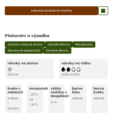
zobrazit podobné rostliny
Pěstování a výsadba
Vzrostlé a alejové stromy
Listnaté dřeviny
Morušovníky
Morušovník platanolistý
Okrasné dřeviny
nároky na slunce
nároky na vláhu
slunce
polo suchá
kvete v
mrazuvzdornost
výška
barva
barva
měsících
rostliny v
listu
květu
-20°c
dospělosti
květen
zelená
zelená
až
5 m
-
-24°c
červen