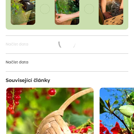
Načíst data
Načítám...
Načíst data
Související články