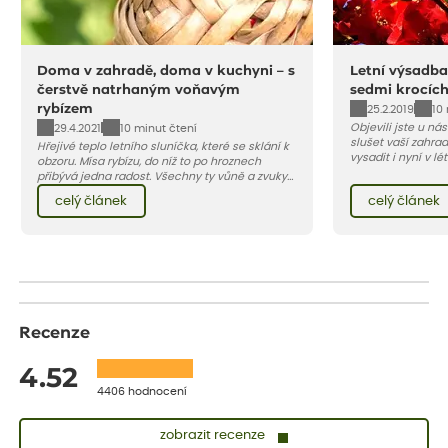
Doma v zahradě, doma v kuchyni – s
Letní výsadba
čerstvě natrhaným voňavým
sedmi krocíc
rybízem
25.2.2019
10
Objevili jste u ná
29.4.2021
10 minut čtení
slušet vaší zahra
Hřejivé teplo letního sluníčka, které se sklání k
vysadit i nyní v l
obzoru. Mísa rybízu, do níž to po hroznech
v kontejnerech, d
přibývá jedna radost. Všechny ty vůně a zvuky
celý rok – nyní p
červencové zahrady. Sklizeň rybízu do kuchyně
celý článek
celý článek
vody než na jaře 
vnese neuvěřitelný klid a radost. A taky trochu
bezstarostnosti dětství při mlsání babiččina
drobenkového koláče s rybízem.
Recenze
4.52
4406 hodnocení
zobrazit recenze