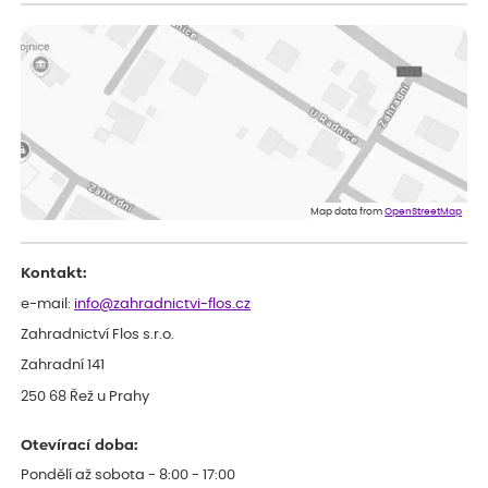
ověřený nákup
dnes
vše v naprostém pořádku
Eva
ověřený nákup
dnes
Velmi spokojená dekuji
Jana
ověřený nákup
dnes
Flos je nejlepší &#129321;
Map data from
OpenStreetMap
Kontakt:
e-mail:
info@zahradnictvi-flos.cz
Zahradnictví Flos s.r.o.
Zahradní 141
250 68 Řež u Prahy
Otevírací doba:
Pondělí až sobota - 8:00 - 17:00