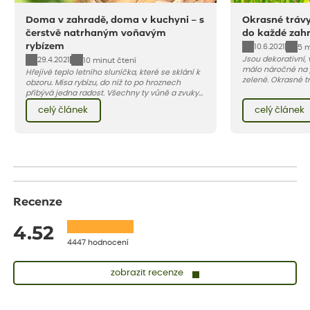
Doma v zahradě, doma v kuchyni – s
Okrasné trávy
čerstvě natrhaným voňavým
do každé zah
rybízem
10.6.2021
5 m
Jsou dekorativní, 
29.4.2021
10 minut čtení
málo náročné na 
Hřejivé teplo letního sluníčka, které se sklání k
zelené. Okrasné tr
obzoru. Mísa rybízu, do níž to po hroznech
terasu živou pale
přibývá jedna radost. Všechny ty vůně a zvuky
jedna z nejoblíbe
červencové zahrady. Sklizeň rybízu do kuchyně
celý článek
celý článek
vnese neuvěřitelný klid a radost. A taky trochu
bezstarostnosti dětství při mlsání babiččina
drobenkového koláče s rybízem.
Recenze
4.52
4447 hodnocení
zobrazit recenze
Sandra