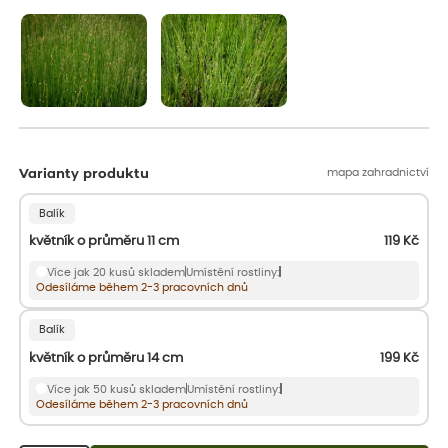
aby se podpořil nový růst.
mapa zahradnictví
Varianty produktu
Balík
květník o průměru 11 cm
119
Kč
Více jak 20 kusů skladem
Umístění rostliny:
Odesíláme během 2-3 pracovních dnů
Balík
květník o průměru 14 cm
199
Kč
Více jak 50 kusů skladem
Umístění rostliny:
Odesíláme během 2-3 pracovních dnů