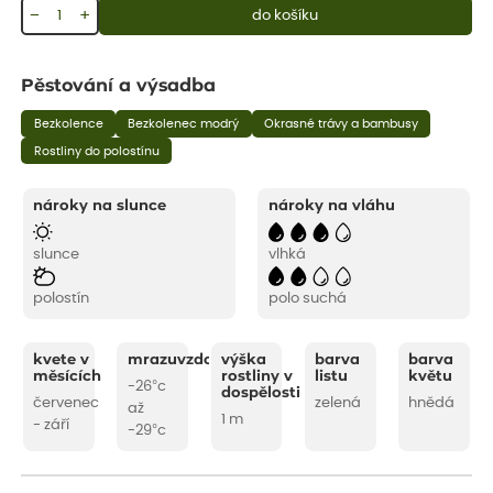
−
+
do košíku
Pěstování a výsadba
Bezkolence
Bezkolenec modrý
Okrasné trávy a bambusy
Rostliny do polostínu
nároky na slunce
nároky na vláhu
slunce
vlhká
polostín
polo suchá
kvete v
mrazuvzdornost
výška
barva
barva
měsících
rostliny v
listu
květu
-26°c
dospělosti
červenec
zelená
hnědá
až
1 m
- září
-29°c