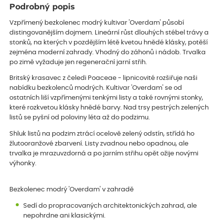
Podrobný popis
Vzpřímený bezkolenec modrý kultivar 'Overdam' působí
distingovanějším dojmem. Lineární růst dlouhých stébel trávy a
stonků, na kterých v pozdějším létě kvetou hnědé klásky, potěší
zejména moderní zahrady. Vhodný do záhonů i nádob. Trvalka
po zimě vyžaduje jen regenerační jarní střih.
Britský krasavec z čeledi Poaceae - lipnicovité rozšiřuje naši
nabídku bezkolenců modrých. Kultivar 'Overdam' se od
ostatních liší vzpřímenými tenkými listy a také rovnými stonky,
které rozkvetou klásky hnědé barvy. Nad trsy pestrých zelených
listů se pyšní od poloviny léta až do podzimu.
Shluk listů na podzim ztrácí ocelově zelený odstín, střídá ho
žlutooranžové zbarvení. Listy zvadnou nebo opadnou, ale
trvalka je mrazuvzdorná a po jarním střihu opět ožije novými
výhonky.
Bezkolenec modrý 'Overdam' v zahradě
Sedí do propracovaných architektonických zahrad, ale
nepohrdne ani klasickými.