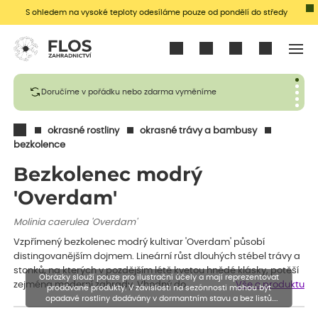
S ohledem na vysoké teploty odesíláme pouze od pondělí do středy
Přihlásit se
Doručíme v pořádku nebo zdarma vyměníme
okrasné rostliny
okrasné trávy a bambusy
bezkolence
Bezkolenec modrý
'Overdam'
Molinia caerulea 'Overdam'
Vzpřímený bezkolenec modrý kultivar 'Overdam' působí
distingovanějším dojmem. Lineární růst dlouhých stébel trávy a
stonků, na kterých v pozdějším létě kvetou hnědé klásky, potěší
Obrázky slouží pouze pro ilustrační účely a mají reprezentovat
zejména moderní zahrady. Vhodný do…
Vše o produktu
prodávané produkty. V závislosti na sezónnosti mohou být
opadavé rostliny dodávány v dormantním stavu a bez listů.
Rostliny mohou být také sestřiženy níže, než je uvedená výška,