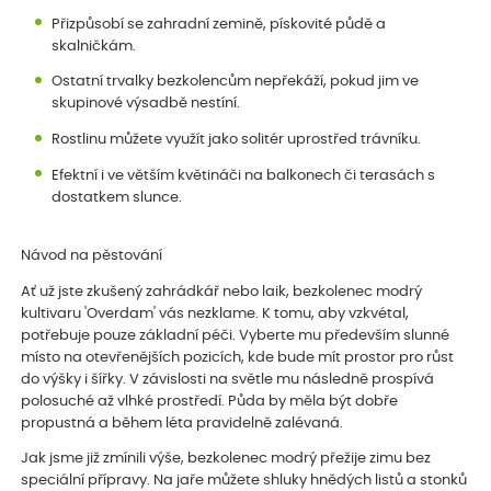
Přizpůsobí se zahradní zemině, pískovité půdě a
skalničkám.
Ostatní trvalky bezkolencům nepřekáží, pokud jim ve
skupinové výsadbě nestíní.
Rostlinu můžete využít jako solitér uprostřed trávníku.
Efektní i ve větším květináči na balkonech či terasách s
dostatkem slunce.
Návod na pěstování
Ať už jste zkušený zahrádkář nebo laik, bezkolenec modrý
kultivaru 'Overdam' vás nezklame. K tomu, aby vzkvétal,
potřebuje pouze základní péči. Vyberte mu především slunné
místo na otevřenějších pozicích, kde bude mít prostor pro růst
do výšky i šířky. V závislosti na světle mu následně prospívá
polosuché až vlhké prostředí. Půda by měla být dobře
propustná a během léta pravidelně zalévaná.
Jak jsme již zmínili výše, bezkolenec modrý přežije zimu bez
speciální přípravy. Na jaře můžete shluky hnědých listů a stonků