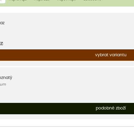
az
Kč
vybrat variantu
oznatý
tum
podobné zboží