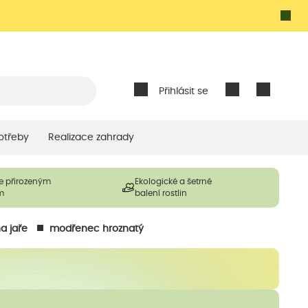
Přihlásit se
otřeby
Realizace zahrady
e přirozeným
Ekologické a šetrné
m
balení rostlin
a jaře
modřenec hroznatý