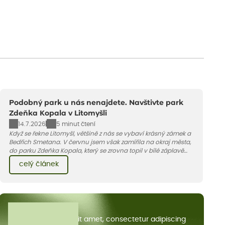
Podobný park u nás nenajdete. Navštivte park
Zdeňka Kopala v Litomyšli
14.7.2026
5 minut čtení
Když se řekne Litomyšl, většině z nás se vybaví krásný zámek a
Bedřich Smetana. V červnu jsem však zamířila na okraj města,
do parku Zdeňka Kopala, který se zrovna topil v bílé záplavě
kvetoucích kopretin. Fotky řeknou víc než slova, přidávám k
celý článek
nim pár řádků o tom, jak tento jedinečný kus krajiny vznikl.
Všechny články
Lorem ipsum dolor sit amet, consectetur adipiscing