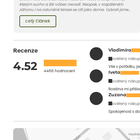
kterým sucho a žár vůbec nevadí. Naopak, v rozpáleném
záhonu i na osluněné terase se cítí jako doma. Vybrali jsme
pro vás 11 tipů na odolné druhy, které zvládnou horké a suché
léto bez pravidelné zálivky. Pojďme se podívat, které to jsou.
celý článek
Recenze
Vladimíra
ověřený nákup
4.52
Vše v pořádku, j
4466 hodnocení
Iveta
ověřený nákup
Rostlina mi přišl
Zuzana
ověřený nákup
Spokojenost s do