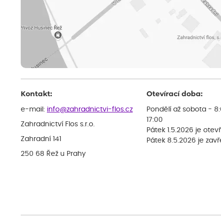
Kontakt:
Otevírací doba:
e-mail:
info@zahradnictvi-flos.cz
Pondělí až sobota - 8
17:00
Zahradnictví Flos s.r.o.
Pátek 1.5.2026 je otev
Zahradní 141
Pátek 8.5.2026 je zav
250 68 Řež u Prahy