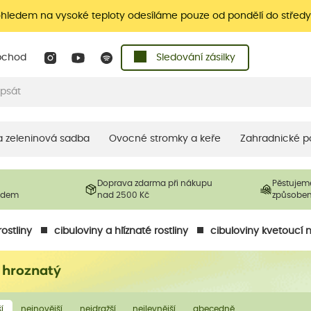
ohledem na vysoké teploty odesíláme pouze od pondělí do středy
bchod
Sledování zásilky
 a zeleninová sadba
Ovocné stromky a keře
Zahradnické p
Doprava zdarma při nákupu
Pěstujem
ladem
nad 2500 Kč
způsobe
ostliny
cibuloviny a hlíznaté rostliny
cibuloviny kvetoucí n
 hroznatý
í
nejnovější
nejdražší
nejlevnější
abecedně