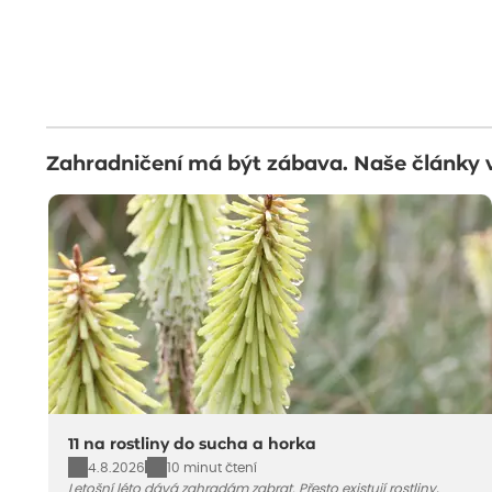
Zahradničení má být zábava. Naše články 
11 na rostliny do sucha a horka
4.8.2026
10 minut čtení
Letošní léto dává zahradám zabrat. Přesto existují rostliny,