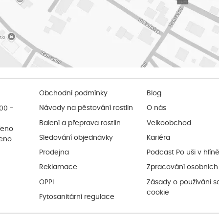
Obchodní podmínky
Blog
:00 -
Návody na pěstování rostlin
O nás
Balení a přeprava rostlin
Velkoobchod
řeno
Sledování objednávky
Kariéra
řeno
Prodejna
Podcast Po uši v hlín
Reklamace
Zpracování osobních
OPPI
Zásady o používání s
cookie
Fytosanitární regulace