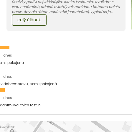
Denivky patří k nejvděčnějším letním kvetoucím trvalkám –
jsou nenáročné, odolné a každý rok nabídnou bohatou paletu
barev. Aby ale záhon nepůsobil jednotvárně, vyplatí se je
doplnit vhodnými sousedy. V dnešním článku vám ukážeme, s
celý článek
jakými trvalkami a travinami denivky nejlépe ladí.
dnes
sem spokojena.
dnes
a v dobrém stavu, jsem spokojená.
dnes
dáním kvalitních rostlin