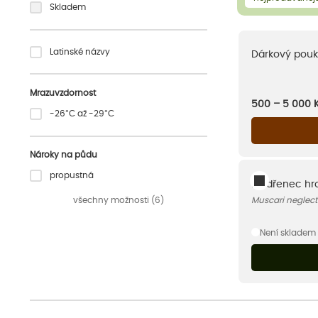
Skladem
Latinské názvy
Dárkový pouk
Mrazuvzdornost
500 – 5 000
-26°C až -29°C
Nároky na půdu
propustná
Modřenec hr
všechny možnosti (6)
Muscari neglec
Není skladem