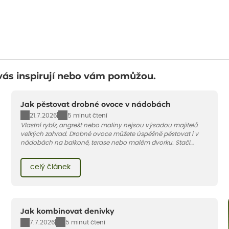
vás inspirují nebo vám pomůžou.
Jak pěstovat drobné ovoce v nádobách
21.7.2026
5 minut čtení
Vlastní rybíz, angrešt nebo maliny nejsou výsadou majitelů
velkých zahrad. Drobné ovoce můžete úspěšně pěstovat i v
nádobách na balkoně, terase nebo malém dvorku. Stačí
vybrat vhodnou odrůdu, dostatečně velký květináč a dodržet
pár základních pravidel. V tomto článku vám poradíme, jak na
celý článek
to.
Jak kombinovat denivky
7.7.2026
5 minut čtení