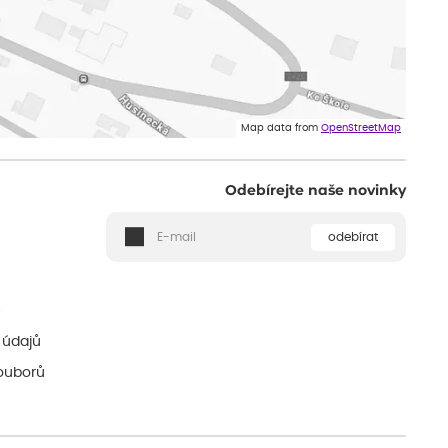
Map data from
OpenStreetMap
Odebírejte naše novinky
odebírat
ě
 údajů
ouborů