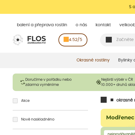
S 
balení a přeprava rostlin
o nás
kontakt
velkoo
4.52/5
Okrasné rostliny
Bylinky
Doručíme v pořádku nebo
Nejširší výběr v ČR
zdarma vyměníme
10.000+ druhů sk
okrasné r
Akce
Modřenec
Nově naskladněno
nejprodávanějš