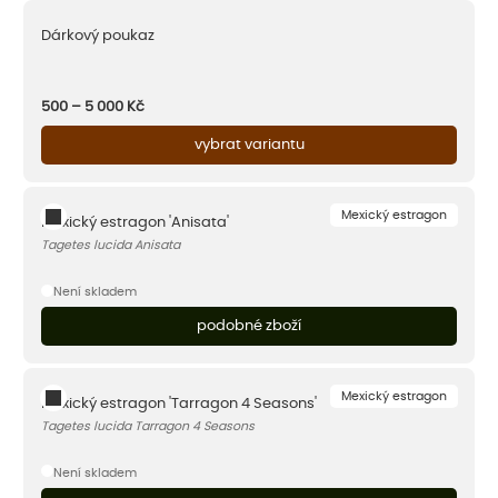
Dárkový poukaz
500 – 5 000
Kč
vybrat variantu
Mexický estragon
Mexický estragon 'Anisata'
Tagetes lucida Anisata
Není skladem
podobné zboží
Mexický estragon
Mexický estragon 'Tarragon 4 Seasons'
Tagetes lucida Tarragon 4 Seasons
Není skladem