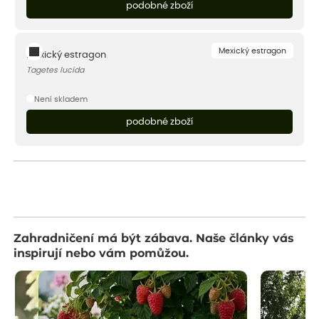
podobné zboží
Mexický estragon
Mexický estragon
Tagetes lucida
Není skladem
podobné zboží
Zahradničení má být zábava. Naše články vás
inspirují nebo vám pomůžou.