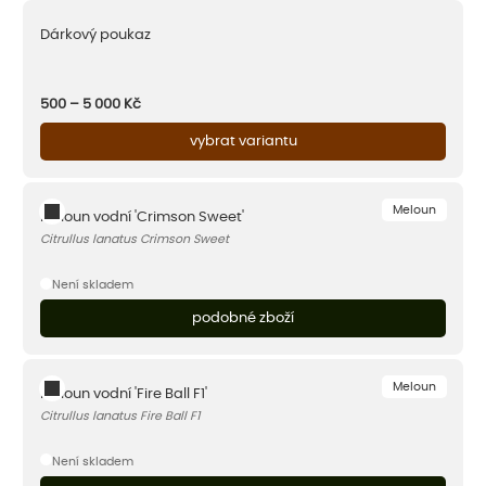
Dárkový poukaz
500 – 5 000
Kč
vybrat variantu
Meloun
Meloun vodní 'Crimson Sweet'
Citrullus lanatus Crimson Sweet
Není skladem
podobné zboží
Meloun
Meloun vodní 'Fire Ball F1'
Citrullus lanatus Fire Ball F1
Není skladem