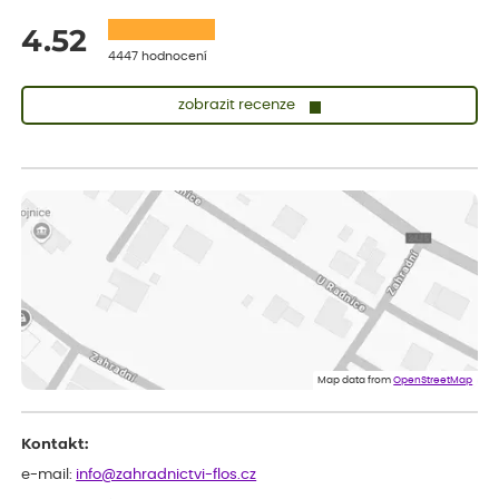
4.52
4447 hodnocení
zobrazit recenze
Sandra
ověřený nákup
před 1 dnem
vše v naprostém pořádku
Eva
ověřený nákup
před 1 dnem
Velmi spokojená dekuji
Jana
ověřený nákup
před 1 dnem
Flos je nejlepší &#129321;
Map data from
OpenStreetMap
Kontakt:
e-mail:
info@zahradnictvi-flos.cz