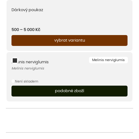
Dárkový poukaz
500 – 5 000
Kč
vybrat variantu
Melinis nerviglumis
Melinis nerviglumis
Melinis nerviglumis
Není skladem
podobné zboží