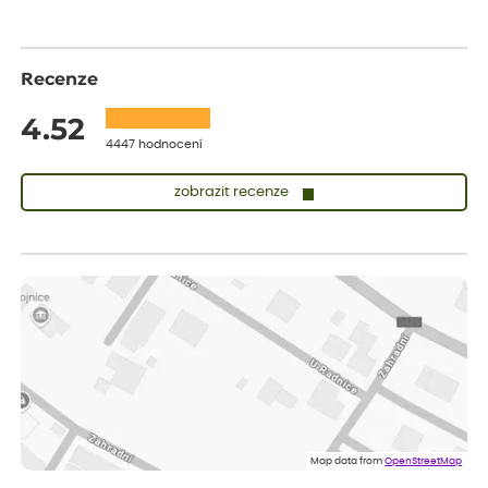
Recenze
4.52
4447 hodnocení
zobrazit recenze
Sandra
ověřený nákup
dnes
vše v naprostém pořádku
Eva
ověřený nákup
dnes
Velmi spokojená dekuji
Jana
ověřený nákup
dnes
Flos je nejlepší &#129321;
Map data from
OpenStreetMap