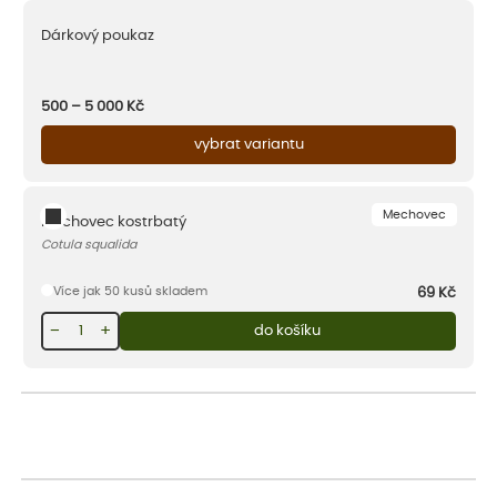
Dárkový poukaz
500 – 5 000
Kč
vybrat variantu
Mechovec
Mechovec kostrbatý
Cotula squalida
Více jak 50 kusů skladem
69
Kč
−
+
do košíku