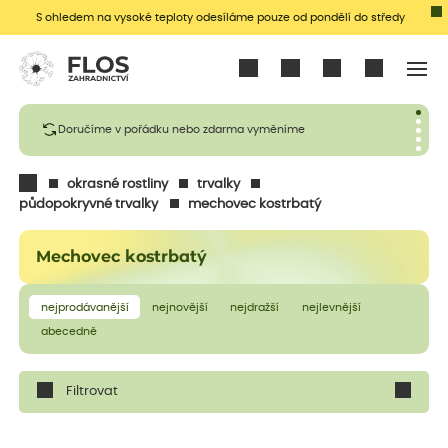
S ohledem na vysoké teploty odesíláme pouze od pondělí do středy
Přihlásit se
Doručíme v pořádku nebo zdarma vyměníme
okrasné rostliny
trvalky
půdopokryvné trvalky
mechovec kostrbatý
Mechovec kostrbatý
nejprodávanější
nejnovější
nejdražší
nejlevnější
abecedně
Filtrovat