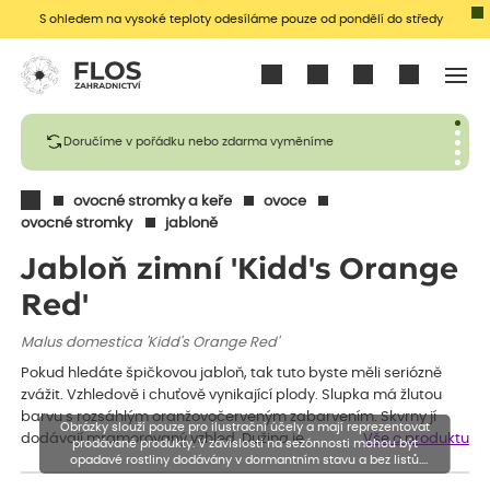
S ohledem na vysoké teploty odesíláme pouze od pondělí do středy
Přihlásit se
Doručíme v pořádku nebo zdarma vyměníme
ovocné stromky a keře
ovoce
ovocné stromky
jabloně
Jabloň zimní 'Kidd's Orange
Red'
Malus domestica 'Kidd's Orange Red'
Pokud hledáte špičkovou jabloň, tak tuto byste měli seriózně
zvážit. Vzhledově i chuťově vynikající plody. Slupka má žlutou
barvu s rozsáhlým oranžovočerveným zabarvením. Skvrny jí
Obrázky slouží pouze pro ilustrační účely a mají reprezentovat
dodávají mramorovaný vzhled. Dužina je…
Vše o produktu
prodávané produkty. V závislosti na sezónnosti mohou být
opadavé rostliny dodávány v dormantním stavu a bez listů.
Rostliny mohou být také sestřiženy níže, než je uvedená výška,