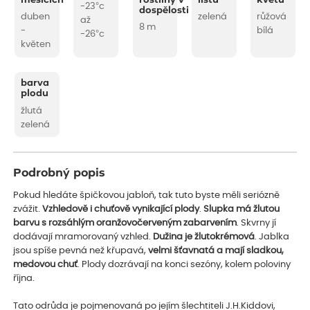
měsících
rostliny v
listu
květu
-23°c
dospělosti
duben
zelená
růžová
až
8 m
-
bílá
-26°c
květen
barva
plodu
žlutá
zelená
Podrobný popis
Pokud hledáte špičkovou jabloň, tak tuto byste měli seriózně
zvážit.
Vzhledově i chuťově vynikající plody
.
Slupka má žlutou
barvu s rozsáhlým oranžovočerveným zabarvením
. Skvrny jí
dodávají mramorovaný vzhled.
Dužina je žlutokrémová
. Jablka
jsou spíše pevná než křupavá,
velmi šťavnatá a mají sladkou,
medovou chuť
. Plody dozrávají na konci sezóny, kolem poloviny
října.
Tato odrůda je pojmenovaná po jejím šlechtiteli J.H.Kiddovi,