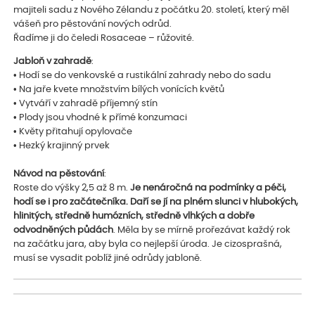
majiteli sadu z Nového Zélandu z počátku 20. století, který měl
vášeň pro pěstování nových odrůd.
Řadíme ji do čeledi Rosaceae – růžovité.
Jabloň v zahradě
:
• Hodí se do venkovské a rustikální zahrady nebo do sadu
• Na jaře kvete množstvím bílých vonících květů
• Vytváří v zahradě příjemný stín
• Plody jsou vhodné k přímé konzumaci
• Květy přitahují opylovače
• Hezký krajinný prvek
Návod na pěstování
:
Roste do výšky 2,5 až 8 m.
Je nenáročná na podmínky a péči,
hodí se i pro začátečníka. Daří se jí na plném slunci v hlubokých,
hlinitých, středně humózních, středně vlhkých a dobře
odvodněných půdách
. Měla by se mírně prořezávat každý rok
na začátku jara, aby byla co nejlepší úroda. Je cizosprašná,
musí se vysadit poblíž jiné odrůdy jabloně.