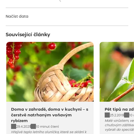
Načítám...
Načíst data
Související články
Doma v zahradě, doma v kuchyni – s
Pět tipů na z
čerstvě natrhaným voňavým
25.2.2019
10
rybízem
Malé vzrůstem, ve
chuťovým zážitke
29.4.2021
10 minut čtení
vybrali do speciál
Hřejivé teplo letního sluníčka, které se sklání k