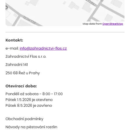
Rostliny byly v pořádku, dobře zabalené, celková spokojenost.
Dominika
ověřený nákup
před 1 dnem
Doporučuji :). Spokojenost, stromky v pěkném stavu. Jediné, co
Map data from
OpenStreetMap
my chybělo, bylo komunikování nedostupného zboží před
odesláním objednávky, objednali bychom obratem náhradu.
Děkujeme
Kontakt:
e-mail:
info@zahradnictvi-flos.cz
Zahradnictví Flos s.r.o.
Zahradní 141
250 68 Řež u Prahy
Otevírací doba:
Pondělí až sobota - 8:00 - 17:00
Pátek 1.5.2026 je otevřeno
Pátek 8.5.2026 je zavřeno
Obchodní podmínky
Návody na pěstování rostlin