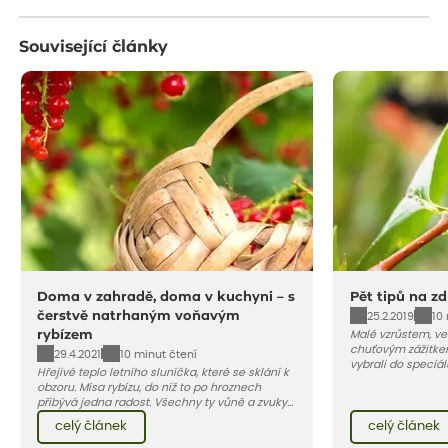
Související články
Doma v zahradě, doma v kuchyni – s
Pět tipů na z
čerstvě natrhaným voňavým
25.2.2019
10
rybízem
Malé vzrůstem, ve
chuťovým zážitke
29.4.2021
10 minut čtení
vybrali do speciál
Hřejivé teplo letního sluníčka, které se sklání k
ovoce, budou sluše
obzoru. Mísa rybízu, do níž to po hroznech
nezapomeňte – v
přibývá jedna radost. Všechny ty vůně a zvuky
u většiny vybranýc
červencové zahrady. Sklizeň rybízu do kuchyně
příštím roce.
celý článek
celý článek
vnese neuvěřitelný klid a radost. A taky trochu
bezstarostnosti dětství při mlsání babiččina