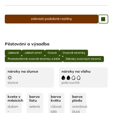
aby se podpořil nový růst.
zobrazit podobné rostliny
Pěstování a výsadba
Jabloně
Jabloň zimní
Ovoce
Ovocné stromky
Prostokořenné ovocné stromky a keře
Zákrsky ovocných stromů
nároky na slunce
nároky na vláhu
slunce
polo suchá
kvete v
barva
barva
barva
měsících
listu
květu
plodu
duben
zelená
růžová
oranžová
-
bílá
žlutá