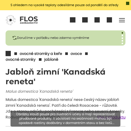
S ohledem na vysoké teploty odesíláme pouze od pondělí do středy
Přihlásit se
Doručíme v pořádku nebo zdarma vyměníme
ovocné stromky a keře
ovoce
ovocné stromky
jabloně
Jabloň zimní 'Kanadská
reneta'
Malus domestica 'Kanadská reneta'
Malus domestica 'Kanadská reneta' nese český název jabloň
zimní 'Kanadská reneta'. Patří do čeledi Rosaceae - růžovité.
Jde o starou odrůdu pocházející z Francie nebo severní Ameriky.
Obrázky slouží pouze pro ilustrační účely a mají reprezentovat
Rodivost je střední a střídavá,…
Vše o produktu
prodávané produkty. V závislosti na sezónnosti mohou být
opadavé rostliny dodávány v dormantním stavu a bez listů.
Rostliny mohou být také sestřiženy níže, než je uvedená výška,