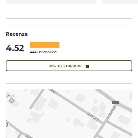
drobenkového koláče s rybízem.
Recenze
4.52
4447 hodnocení
zobrazit recenze
Sandra
ověřený nákup
dnes
vše v naprostém pořádku
Eva
ověřený nákup
dnes
Velmi spokojená dekuji
Jana
ověřený nákup
dnes
Flos je nejlepší &#129321;