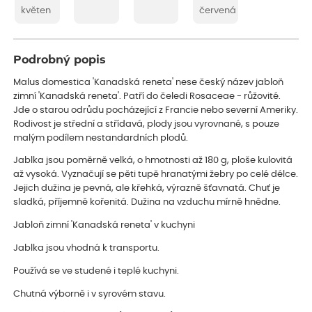
květen
červená
Podrobný popis
Malus domestica 'Kanadská reneta' nese český název jabloň
zimní 'Kanadská reneta'. Patří do čeledi Rosaceae - růžovité.
Jde o starou odrůdu pocházející z Francie nebo severní Ameriky.
Rodivost je střední a střídavá, plody jsou vyrovnané, s pouze
malým podílem nestandardních plodů.
Jablka jsou poměrně velká, o hmotnosti až 180 g, ploše kulovitá
až vysoká. Vyznačují se pěti tupě hranatými žebry po celé délce.
Jejich dužina je pevná, ale křehká, výrazně šťavnatá. Chuť je
sladká, příjemně kořenitá. Dužina na vzduchu mírně hnědne.
Jabloň zimní 'Kanadská reneta' v kuchyni
Jablka jsou vhodná k transportu.
Používá se ve studené i teplé kuchyni.
Chutná výborně i v syrovém stavu.