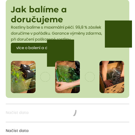
Jak balíme a
doručujeme
Rostliny balíme s maximální péčí. 99,8 % zásilek
doručíme v pořádku. Garance výměny zdarma,
při doručení poškozené rostliny.
více o balení a dopravě
Načíst data
Načítám...
Načíst data