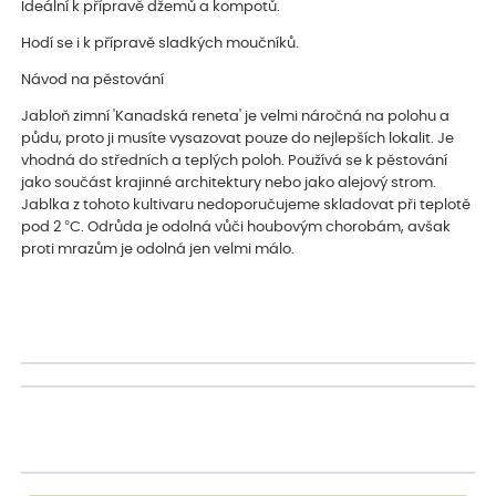
Ideální k přípravě džemů a kompotů.
Hodí se i k přípravě sladkých moučníků.
Návod na pěstování
Jabloň zimní 'Kanadská reneta' je velmi náročná na polohu a
půdu, proto ji musíte vysazovat pouze do nejlepších lokalit. Je
vhodná do středních a teplých poloh. Používá se k pěstování
jako součást krajinné architektury nebo jako alejový strom.
Jablka z tohoto kultivaru nedoporučujeme skladovat při teplotě
pod 2 °C. Odrůda je odolná vůči houbovým chorobám, avšak
proti mrazům je odolná jen velmi málo.