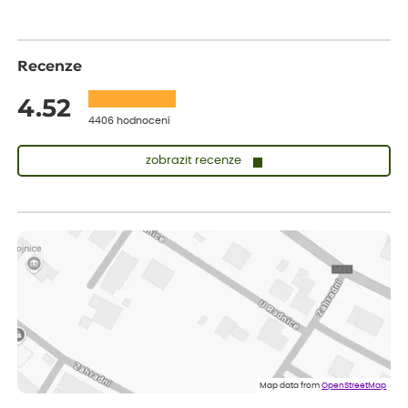
Recenze
4.52
4406 hodnocení
zobrazit recenze
Lenka
ověřený nákup
dnes
Měla jsem pouze 1objednavku a zatím jsem spokojená se
sazenicemi
Miroslava
ověřený nákup
dnes
Rostliny byly v pořádku, dobře zabalené, celková spokojenost.
Dominika
ověřený nákup
před 1 dnem
Doporučuji :). Spokojenost, stromky v pěkném stavu. Jediné, co
Map data from
OpenStreetMap
my chybělo, bylo komunikování nedostupného zboží před
odesláním objednávky, objednali bychom obratem náhradu.