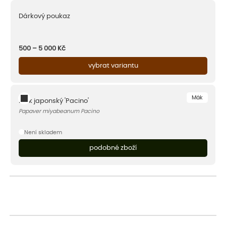
Dárkový poukaz
500 – 5 000
Kč
vybrat variantu
Mák
Mák japonský 'Pacino'
Papaver miyabeanum Pacino
Není skladem
podobné zboží