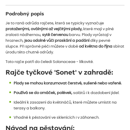
Podrobný popis
Je to raná odrůda rajčete, která se typicky vyznačuje
protaženými, oválnými až vejčitými plody,
které mají v plné
zralosti nádhernou,
sytě červenou
barvu. Plody vyrůstají v
hroznech,
jsou odolné vůči praskání a padání
díky pevné
slupce. Při správné péči můžete v době
od května do října
sbírat
úrodu této chutné odrůdy.
Toto rajče patří do čeledi Solanaceae - lilkovité.
Rajče tyčkové 'Sonet' v zahradě:
Plody se mohou konzumovat čerstvé, sušené nebo vařené.
Používá se do omáček, polévek,
salátů i k dozdobení jídel.
Ideální k zasazení do květináčů, které můžete umístit na
terasy a balkony.
Vhodné k pěstování ve sklenících i v záhonech.
Návod na pěstování: