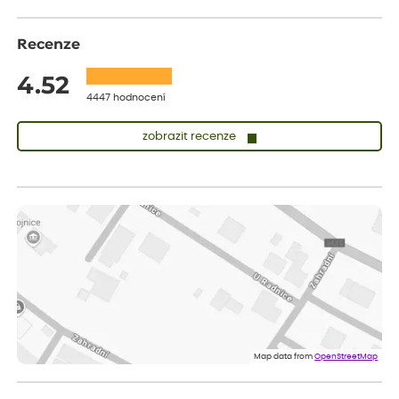
Recenze
4.52
4447 hodnocení
zobrazit recenze
Sandra
ověřený nákup
před 1 dnem
vše v naprostém pořádku
Eva
ověřený nákup
před 1 dnem
Velmi spokojená dekuji
Jana
ověřený nákup
před 1 dnem
Flos je nejlepší &#129321;
Map data from
OpenStreetMap