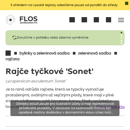
S ohledem na vysoké teploty odesíláme pouze od pondělí do středy
Přihlásit se
Doručíme v pořádku nebo zdarma vyměníme
bylinky a zeleninová sadba
zeleninová sadba
rajčata
Rajče tyčkové 'Sonet'
Lycopersicon esculentum 'Sonet'
Je to raná odrůda rajčete, která se typicky vyznačuje
protaženými, oválnými až vejčitými plody, které mají v plné
zralosti nádhernou, sytě červenou barvu. Plody vyrůstají v
Obrázky slouží pouze pro ilustrační účely a mají reprezentovat
hroznech, jsou odolné vůči praskání a padání…
Vše o produktu
prodávané produkty. V závislosti na sezónnosti mohou být
opadavé rostliny dodávány v dormantním stavu a bez listů.
Rostliny mohou být také sestřiženy níže, než je uvedená výška,
aby se podpořil nový růst.