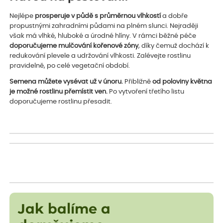
Nejlépe
prosperuje v půdě s průměrnou vlhkostí
a dobře
propustnými zahradními půdami na plném slunci. Nejraději
však má vlhké, hluboké a úrodné hlíny. V rámci běžné péče
doporučujeme mulčování kořenové zóny
, díky čemuž dochází k
redukování plevele a udržování vlhkosti. Zalévejte rostlinu
pravidelně, po celé vegetační období.
Semena můžete vysévat už v únoru.
Přibližně
od poloviny května
je možné rostlinu přemístit ven.
Po vytvoření třetího listu
doporučujeme rostlinu přesadit.
Jak balíme a