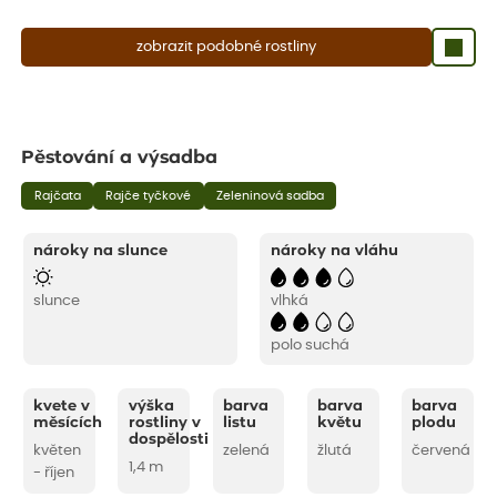
zobrazit podobné rostliny
Pěstování a výsadba
Rajčata
Rajče tyčkové
Zeleninová sadba
nároky na slunce
nároky na vláhu
slunce
vlhká
polo suchá
kvete v
výška
barva
barva
barva
měsících
rostliny v
listu
květu
plodu
dospělosti
květen
zelená
žlutá
červená
1,4 m
- říjen