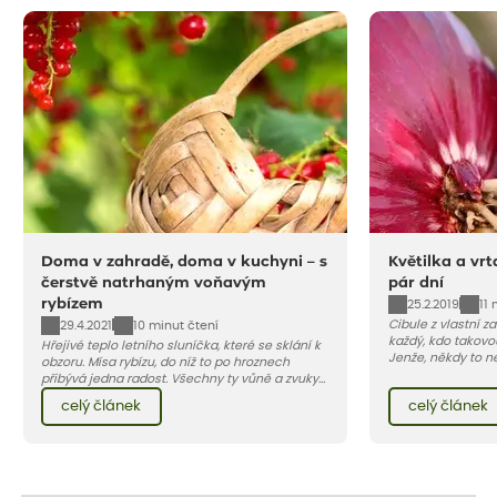
Doma v zahradě, doma v kuchyni – s
Květilka a vrt
čerstvě natrhaným voňavým
pár dní
rybízem
25.2.2019
11 
Cibule z vlastní za
29.4.2021
10 minut čtení
každý, kdo takovo
Hřejivé teplo letního sluníčka, které se sklání k
Jenže, někdy to n
obzoru. Mísa rybízu, do níž to po hroznech
snadné, v poslední
přibývá jedna radost. Všechny ty vůně a zvuky
napadají larvy d
červencové zahrady. Sklizeň rybízu do kuchyně
celý článek
celý článek
květilky cibulové 
vnese neuvěřitelný klid a radost. A taky trochu
bezstarostnosti dětství při mlsání babiččina
drobenkového koláče s rybízem.