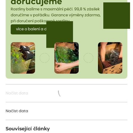
doručujeme
Rostliny balíme s maximální péčí. 99,8 % zásilek
doručíme v pořádku. Garance výměny zdarma,
při doručení poškozené rostliny.
více o balení a dopravě
Načíst data
Načítám...
Načíst data
Související články