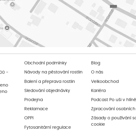
Obchodní podmínky
Blog
:00 -
Návody na pěstování rostlin
O nás
Balení a přeprava rostlin
Velkoobchod
řeno
Sledování objednávky
Kariéra
řeno
Prodejna
Podcast Po uši v hlín
Reklamace
Zpracování osobních
OPPI
Zásady o používání s
cookie
Fytosanitární regulace