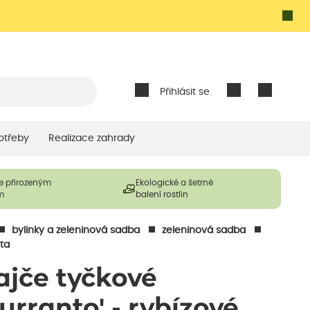
Přihlásit se
otřeby
Realizace zahrady
e přirozeným
Ekologické a šetrné
m
balení rostlin
bylinky a zeleninová sadba
zeleninová sadba
ta
ajče tyčkové
Curranto' - rybízové