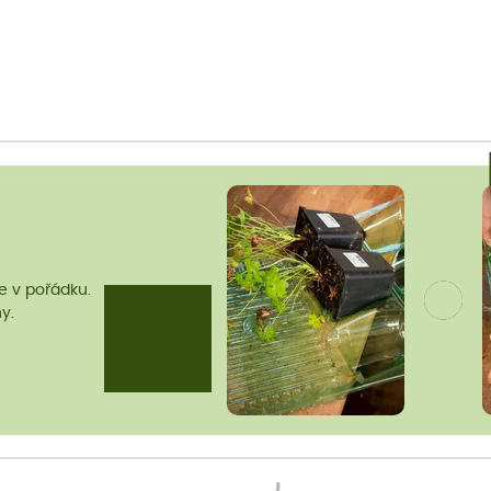
me v pořádku.
y.