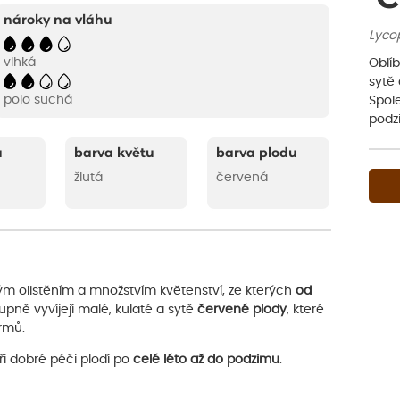
nároky na vláhu
Lyco
vlhká
Oblí
sytě 
polo suchá
Spole
podz
u
barva květu
barva plodu
žlutá
červená
ým olistěním a množstvím květenství, ze kterých
od
tupně vyvíjejí malé, kulaté a sytě
červené plody
, které
rmů.
ři dobré péči plodí po
celé léto až do podzimu
.