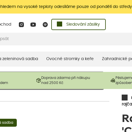
ohledem na vysoké teploty odesíláme pouze od pondělí do středy
bchod
Sledování zásilky
 a zeleninová sadba
Ovocné stromky a keře
Zahradnické p
 prodávané produkty. V závislosti na sezónnosti mohou být
Doprava zdarma při nákupu
Pěstujem
ostliny mohou být také sestřiženy níže, než je uvedená
ladem
nad 2500 Kč
způsobe
řil nový růst.
rajča
R
á sadba
'