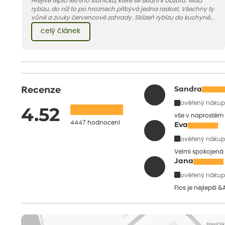
Hřejivé teplo letního sluníčka, které se sklání k obzoru. Mísa
rybízu, do níž to po hroznech přibývá jedna radost. Všechny ty
vůně a zvuky červencové zahrady. Sklizeň rybízu do kuchyně
vnese neuvěřitelný klid a radost. A taky trochu bezstarostnosti
celý článek
dětství při mlsání babiččina drobenkového koláče s rybízem.
Recenze
Sandra
ověřený nákup
4.52
vše v naprostém
4447 hodnocení
Eva
ověřený nákup
Velmi spokojená 
Jana
ověřený nákup
Flos je nejlepší 