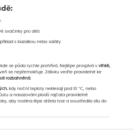
adě:
.
vé svačinky pro děti.
říklad s bazalkou nebo saláty.
kde se půda rychle prohřívá. Nejlépe prospívá v
vlhké,
oveň se nepřemokřuje. Zálivku veďte pravidelně ke
koli rozbahněná
.
lých
, kdy noční teploty neklesají pod 10 °C, nebo
růstu a nasazování plodů rajčata pravidelně
ky, aby rostlina lépe držela tvar a soustředila sílu do