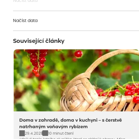
Načíst data
Načíst data
Související články
Doma v zahradě, doma v kuchyni – s čerstvě
natrhaným voňavým rybízem
29.4.2021
10 minut čtení