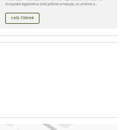
Evropská legislativa totiž přísně omezuje, co smíme o
bylinkách říct, nebo spíš co říct nesmíme. V článku vám
vysvětlíme proč a kde podobné informace hledat jinde.
celý článek