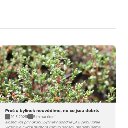
Proč u bylinek neuvádíme, na co jsou dobré.
20.5.2025
5 minut čtení
Možná vás při nákupu bylinek napadne: „A k čemu tahle
vlastně je?“ Rádi bychom vám to napsali, ale nemůžeme.