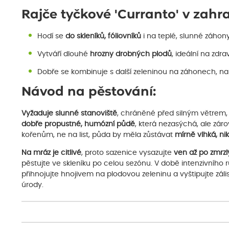
Rajče tyčkové 'Curranto' v zahr
Hodí se
do skleníků, fóliovníků
i na teplé, slunné záhony
Vytváří dlouhé
hrozny drobných plodů
, ideální na zdra
Dobře se kombinuje s další zeleninou na záhonech, nap
Návod na pěstování:
Vyžaduje slunné stanoviště
, chráněné před silným větrem, 
dobře propustné, humózní půdě
, která nezasýchá, ale zár
kořenům, ne na list, půda by měla zůstávat
mírně vlhká, ni
Na mráz je citlivé
, proto sazenice vysazujte
ven až po zmrz
pěstujte ve skleníku po celou sezónu. V době intenzivního 
přihnojujte hnojivem na plodovou zeleninu a vyštipujte zálist
úrody.