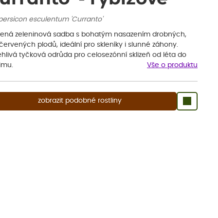
persicon esculentum 'Curranto'
bená zeleninová sadba s bohatým nasazením drobných,
červených plodů, ideální pro skleníky i slunné záhony.
hlivá tyčková odrůda pro celosezónní sklizeň od léta do
imu.
Vše o produktu
zobrazit podobné rostliny