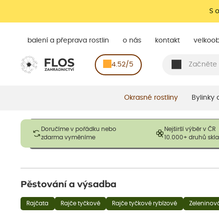
S 
balení a přeprava rostlin
o nás
kontakt
velkoo
4.52/5
Okrasné rostliny
Bylinky
Obrázky slouží pouze pro ilustrační účely a mají reprezentovat
Doručíme v pořádku nebo
Nejširší výběr v ČR
opadavé rostliny dodávány v dormantním stavu a bez listů. R
zdarma vyměníme
10.000+ druhů sk
výška, aby se podpo
Pěstování a výsadba
Rajčata
Rajče tyčkové
Rajče tyčkové rybízové
Zeleninov