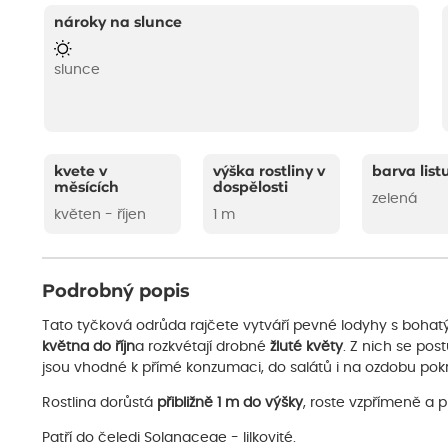
nároky na slunce
slunce
kvete v
výška rostliny v
barva list
měsících
dospělosti
zelená
květen - říjen
1 m
Podrobný popis
Tato tyčková odrůda rajčete vytváří pevné lodyhy s bohat
května do říjn
a rozkvétají drobné
žluté květy
. Z nich se pos
jsou vhodné k přímé konzumaci, do salátů i na ozdobu pok
Rostlina dorůstá
přibližně 1 m do výšky
, roste vzpřímeně a p
Patří do čeledi Solanaceae - lilkovité.