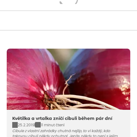
Načítám...
Květilka a vrtalka zničí cibuli během pár dní
25.2.2019
11 minut čtení
Cibule z vlastní zahrádky chutná nejlíp, to ví každý, kdo
takovou cibuli někdy ochutnal. Jenže, někdy to není s jejím