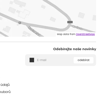
Map data from
OpenStreetMap
Odebírejte naše novinky
odebírat
ě
 údajů
ouborů