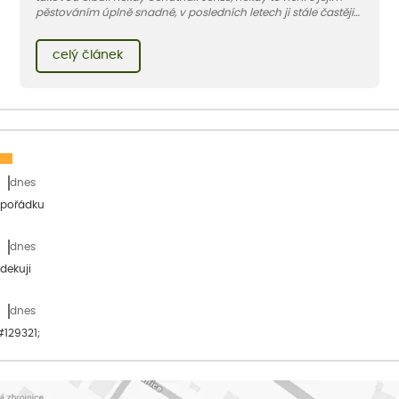
pěstováním úplně snadné, v posledních letech ji stále častěji
napadají larvy dvou nenápadných much – květilky cibulové a
pórové.
celý článek
dnes
 pořádku
dnes
dekuji
dnes
&#129321;