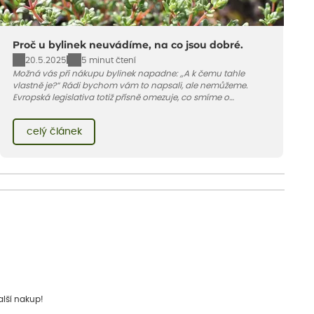
Proč u bylinek neuvádíme, na co jsou dobré.
20.5.2025
5 minut čtení
Možná vás při nákupu bylinek napadne: „A k čemu tahle
vlastně je?“ Rádi bychom vám to napsali, ale nemůžeme.
Evropská legislativa totiž přísně omezuje, co smíme o
bylinkách říct, nebo spíš co říct nesmíme. V článku vám
vysvětlíme proč a kde podobné informace hledat jinde.
celý článek
alší nakup!