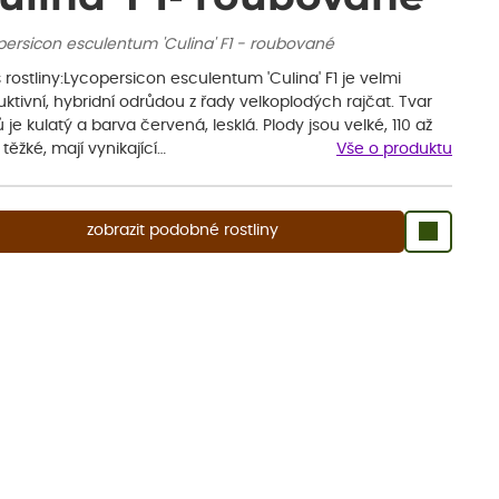
persicon esculentum 'Culina' F1 - roubované
 rostliny:Lycopersicon esculentum 'Culina' F1 je velmi
ktivní, hybridní odrůdou z řady velkoplodých rajčat. Tvar
 je kulatý a barva červená, lesklá. Plody jsou velké, 110 až
 těžké, mají vynikající…
Vše o produktu
zobrazit podobné rostliny