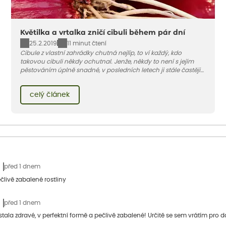
Květilka a vrtalka zničí cibuli během pár dní
25.2.2019
11 minut čtení
Cibule z vlastní zahrádky chutná nejlíp, to ví každý, kdo
takovou cibuli někdy ochutnal. Jenže, někdy to není s jejím
pěstováním úplně snadné, v posledních letech ji stále častěji
napadají larvy dvou nenápadných much – květilky cibulové a
pórové.
celý článek
před 1 dnem
člivě zabalené rostliny
před 1 dnem
stala zdravé, v perfektní formě a pečlivě zabalené! Určitě se sem vrátím pro d