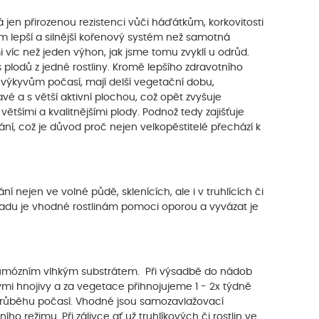
jen přirozenou rezistenci vůči háďátkům, korkovitosti
 lepší a silnější kořenový systém než samotná
víc než jeden výhon, jak jsme tomu zvyklí u odrůd.
 plodů z jedné rostliny. Kromě lepšího zdravotního
k výkyvům počasí, mají delší vegetační dobu,
avé a s větší aktivní plochou, což opět zvyšuje
s většími a kvalitnějšími plody. Podnož tedy zajišťuje
ání, což je důvod proč nejen velkopěstitelé přechází k
 nejen ve volné půdě, sklenících, ale i v truhlících či
padu je vhodné rostlinám pomoci oporou a vyvázat je
 humózním vlhkým substrátem. Při výsadbě do nádob
i hnojivy a za vegetace přihnojujeme 1 - 2x týdně
průběhu počasí. Vhodné jsou samozavlažovací
režimu. Při zálivce ať už truhlíkových či rostlin ve