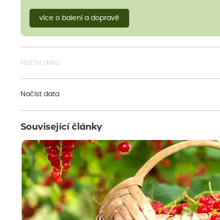
více o balení a dopravě
Načíst data
Načíst data
Související články