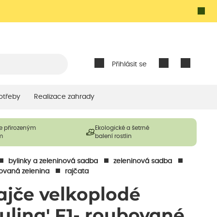
Přihlásit se
otřeby
Realizace zahrady
e přirozeným
Ekologické a šetrné
m
balení rostlin
bylinky a zeleninová sadba
zeleninová sadba
ovaná zelenina
rajčata
ajče velkoplodé
Culina' F1- roubované