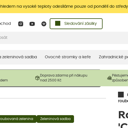
ohledem na vysoké teploty odesíláme pouze od pondělí do středy
bchod
Sledování zásilky
 a zeleninová sadba
Ovocné stromky a keře
Zahradnické p
 prodávané produkty. V závislosti na sezónnosti mohou být
Doprava zdarma při nákupu
Pěstujem
ostliny mohou být také sestřiženy níže, než je uvedená
ladem
nad 2500 Kč
způsobe
řil nový růst.
roub
R
Roubovaná zelenina
Zeleninová sadba
'