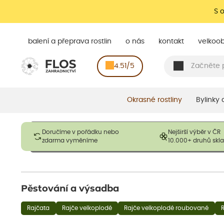
S 
balení a přeprava rostlin
o nás
kontakt
velkoo
4.51/5
Okrasné rostliny
Bylinky
Obrázky slouží pouze pro ilustrační účely a mají reprezentovat
Doručíme v pořádku nebo
Nejširší výběr v ČR
opadavé rostliny dodávány v dormantním stavu a bez listů. R
zdarma vyměníme
10.000+ druhů sk
výška, aby se podpo
Pěstování a výsadba
Rajčata
Rajče velkoplodé
Rajče velkoplodé roubované