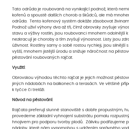
Tato odrůda je roubovaná na vynikající podnož, která nemá 
kořenů a spoustě dalších chorob a škůdců, ale má mnohem
odrůda. Tento kořenový systém dokáže zásobovat živinami 
Podnož uživí výhony dva až tři, čímž obrovsky zvyšuje výnos
stavu a výživy rostlin, jsou roubovanci mnohem odolnější 
nezkracují je choroby a tím zvyšují výnosnost. Listy jsou zdr
úživnost. Rostliny samy o sobě rostou rychleji, jsou silnější 
vyšší, mnohem jistější úrodu a snižuje náročnost na pěstov
pěstování roubovaných rajčat.
Využití:
Obrovskou výhodou těchto rajčat je jejich možnost pěstování
jiných nádobách na balkonech a terasách. Ve většině pří
k tyčce či treláži.
Návod na pěstování:
Rajčata preferují slunné stanoviště s dobře propustným,
provedeme základní vyhnojení substrátu pomalu rozpustným
hnojivem pro podporu tvorby plodů. Zálivku podřizujeme 
nádoby, které nám vypomohou s udržením správného vodního 