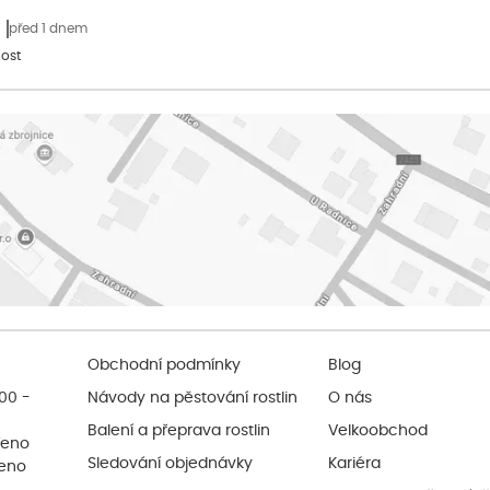
před 1 dnem
ost
Obchodní podmínky
Blog
:00 -
Návody na pěstování rostlin
O nás
Balení a přeprava rostlin
Velkoobchod
řeno
Sledování objednávky
Kariéra
řeno