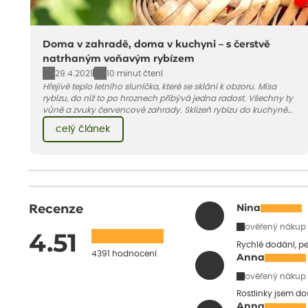
Doma v zahradě, doma v kuchyni – s čerstvě
natrhaným voňavým rybízem
29.4.2021
10 minut čtení
Hřejivé teplo letního sluníčka, které se sklání k obzoru. Mísa
rybízu, do níž to po hroznech přibývá jedna radost. Všechny ty
vůně a zvuky červencové zahrady. Sklizeň rybízu do kuchyně
vnese neuvěřitelný klid a radost. A taky trochu bezstarostnosti
celý článek
dětství při mlsání babiččina drobenkového koláče s rybízem.
Recenze
Nina
ověřený nákup
4.51
Rychlé dodání, pe
4391 hodnocení
Anna
ověřený nákup
Rostlinky jsem do
Anna