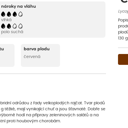
nároky na vláhu
Lyco
vlhká
Popis
produ
polo suchá
plodů
130 g
tu
barva plodu
červená
ybridní odrůdou z řady velkoplodých rajčat. Tvar plodů
0 g těžké, mají vynikající chuť a jsou šťavnaté. Dobře se
e výborně hodí na přípravy zeleninových salátů a na
entní proti houbovým chorobám.