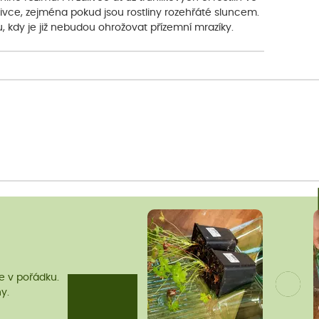
álivce, zejména pokud jsou rostliny rozehřáté sluncem.
, kdy je již nebudou ohrožovat přízemní mrazíky.
me v pořádku.
y.