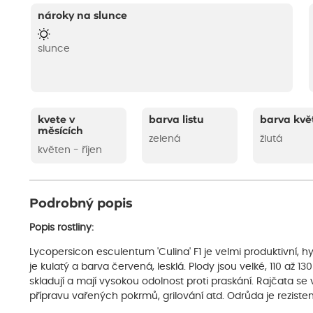
nároky na slunce
slunce
kvete v
barva listu
barva kvě
měsících
zelená
žlutá
květen - říjen
Podrobný popis
Popis rostliny:
Lycopersicon esculentum 'Culina' F1 je velmi produktivní, h
je kulatý a barva červená, lesklá. Plody jsou velké, 110 až 13
skladují a mají vysokou odolnost proti praskání. Rajčata s
přípravu vařených pokrmů, grilování atd. Odrůda je rezist